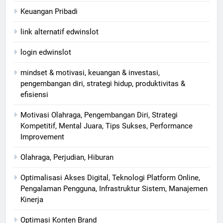
Keuangan Pribadi
link alternatif edwinslot
login edwinslot
mindset & motivasi, keuangan & investasi,
pengembangan diri, strategi hidup, produktivitas &
efisiensi
Motivasi Olahraga, Pengembangan Diri, Strategi
Kompetitif, Mental Juara, Tips Sukses, Performance
Improvement
Olahraga, Perjudian, Hiburan
Optimalisasi Akses Digital, Teknologi Platform Online,
Pengalaman Pengguna, Infrastruktur Sistem, Manajemen
Kinerja
Optimasi Konten Brand