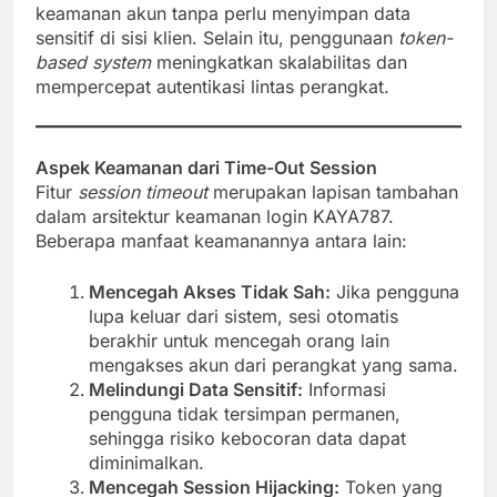
keamanan akun tanpa perlu menyimpan data
sensitif di sisi klien. Selain itu, penggunaan
token-
based system
meningkatkan skalabilitas dan
mempercepat autentikasi lintas perangkat.
Aspek Keamanan dari Time-Out Session
Fitur
session timeout
merupakan lapisan tambahan
dalam arsitektur keamanan login KAYA787.
Beberapa manfaat keamanannya antara lain:
Mencegah Akses Tidak Sah:
Jika pengguna
lupa keluar dari sistem, sesi otomatis
berakhir untuk mencegah orang lain
mengakses akun dari perangkat yang sama.
Melindungi Data Sensitif:
Informasi
pengguna tidak tersimpan permanen,
sehingga risiko kebocoran data dapat
diminimalkan.
Mencegah Session Hijacking:
Token yang