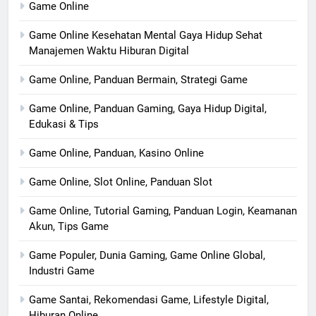
Game Online
Game Online Kesehatan Mental Gaya Hidup Sehat
Manajemen Waktu Hiburan Digital
Game Online, Panduan Bermain, Strategi Game
Game Online, Panduan Gaming, Gaya Hidup Digital,
Edukasi & Tips
Game Online, Panduan, Kasino Online
Game Online, Slot Online, Panduan Slot
Game Online, Tutorial Gaming, Panduan Login, Keamanan
Akun, Tips Game
Game Populer, Dunia Gaming, Game Online Global,
Industri Game
Game Santai, Rekomendasi Game, Lifestyle Digital,
Hiburan Online