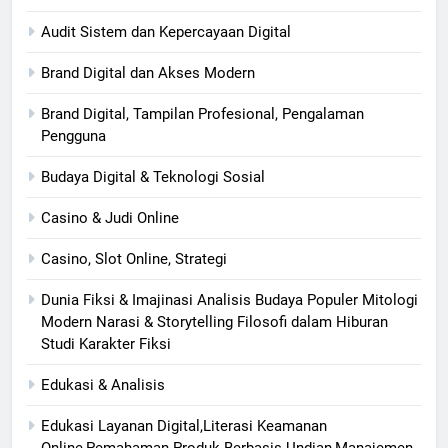
Audit Sistem dan Kepercayaan Digital
Brand Digital dan Akses Modern
Brand Digital, Tampilan Profesional, Pengalaman
Pengguna
Budaya Digital & Teknologi Sosial
Casino & Judi Online
Casino, Slot Online, Strategi
Dunia Fiksi & Imajinasi Analisis Budaya Populer Mitologi
Modern Narasi & Storytelling Filosofi dalam Hiburan
Studi Karakter Fiksi
Edukasi & Analisis
Edukasi Layanan Digital,Literasi Keamanan