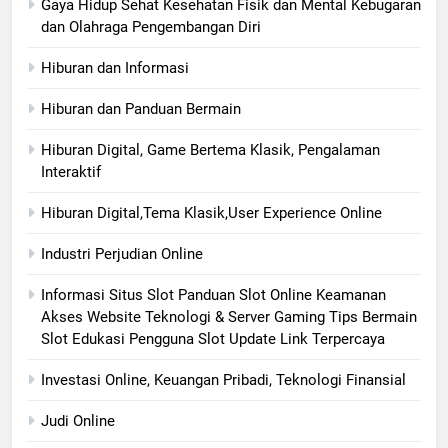
Gaya Hidup Sehat Kesehatan Fisik dan Mental Kebugaran
dan Olahraga Pengembangan Diri
Hiburan dan Informasi
Hiburan dan Panduan Bermain
Hiburan Digital, Game Bertema Klasik, Pengalaman
Interaktif
Hiburan Digital,Tema Klasik,User Experience Online
Industri Perjudian Online
Informasi Situs Slot Panduan Slot Online Keamanan
Akses Website Teknologi & Server Gaming Tips Bermain
Slot Edukasi Pengguna Slot Update Link Terpercaya
Investasi Online, Keuangan Pribadi, Teknologi Finansial
Judi Online