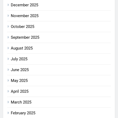
December 2025
November 2025
October 2025
September 2025
August 2025
July 2025
June 2025
May 2025
April 2025
March 2025
February 2025