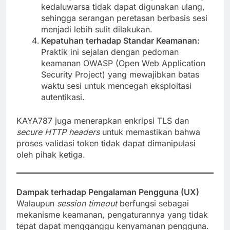
kedaluwarsa tidak dapat digunakan ulang,
sehingga serangan peretasan berbasis sesi
menjadi lebih sulit dilakukan.
Kepatuhan terhadap Standar Keamanan:
Praktik ini sejalan dengan pedoman
keamanan OWASP (Open Web Application
Security Project) yang mewajibkan batas
waktu sesi untuk mencegah eksploitasi
autentikasi.
KAYA787 juga menerapkan enkripsi TLS dan
secure HTTP headers
untuk memastikan bahwa
proses validasi token tidak dapat dimanipulasi
oleh pihak ketiga.
Dampak terhadap Pengalaman Pengguna (UX)
Walaupun
session timeout
berfungsi sebagai
mekanisme keamanan, pengaturannya yang tidak
tepat dapat mengganggu kenyamanan pengguna.