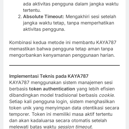
ada aktivitas pengguna dalam jangka waktu
tertentu.
Absolute Timeout:
Mengakhiri sesi setelah
jangka waktu tetap, tanpa memperhatikan
aktivitas pengguna.
Kombinasi kedua metode ini membantu KAYA787
memastikan bahwa pengguna tetap aman tanpa
mengorbankan kenyamanan penggunaan harian.
Implementasi Teknis pada KAYA787
KAYA787 menggunakan sistem manajemen sesi
berbasis
token authentication
yang lebih efisien
dibandingkan model tradisional berbasis
cookie
.
Setiap kali pengguna login, sistem menghasilkan
token unik yang menyimpan data otentikasi secara
temporer. Token ini memiliki masa aktif tertentu
dan akan kadaluarsa secara otomatis setelah
melewati batas waktu
session timeout.