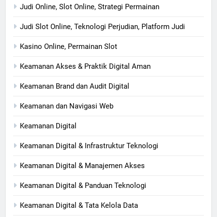
Judi Online, Slot Online, Strategi Permainan
Judi Slot Online, Teknologi Perjudian, Platform Judi
Kasino Online, Permainan Slot
Keamanan Akses & Praktik Digital Aman
Keamanan Brand dan Audit Digital
Keamanan dan Navigasi Web
Keamanan Digital
Keamanan Digital & Infrastruktur Teknologi
Keamanan Digital & Manajemen Akses
Keamanan Digital & Panduan Teknologi
Keamanan Digital & Tata Kelola Data