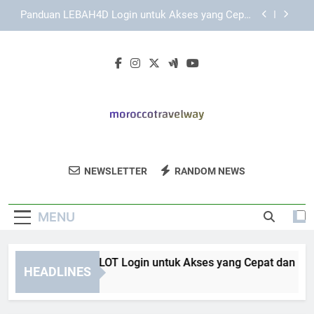
Skip
Panduan Login KAYA787 untuk Akses yang Cepat
to
dan Praktis
content
Panduan Menggunakan KAYA787 Login melalui
Browser Desktop
Panduan EDWINSLOT Login untuk Akses yang
Cepat dan Praktis
Panduan LEBAH4D Login untuk Akses yang Cepat
dan Praktis
Panduan Login KAYA787 untuk Akses yang Cepat
dan Praktis
Morocco Travel
Jelajahi Keindahan Maroko Dengan
Panduan Menggunakan KAYA787 Login melalui
NEWSLETTER
RANDOM NEWS
Way
Browser Desktop
Panduan Lengkap Dari Morocco Travel Way.
Untuk Pengalaman Wisata Yang Tak
MENU
Terlupakan.
anduan EDWINSLOT Login untuk Akses yang Cepat dan Praktis
HEADLINES
Weeks Ago