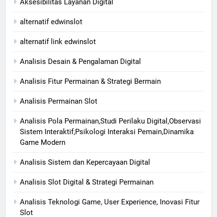
Aksesibilitas Layanan Digital
alternatif edwinslot
alternatif link edwinslot
Analisis Desain & Pengalaman Digital
Analisis Fitur Permainan & Strategi Bermain
Analisis Permainan Slot
Analisis Pola Permainan,Studi Perilaku Digital,Observasi
Sistem Interaktif,Psikologi Interaksi Pemain,Dinamika
Game Modern
Analisis Sistem dan Kepercayaan Digital
Analisis Slot Digital & Strategi Permainan
Analisis Teknologi Game, User Experience, Inovasi Fitur
Slot