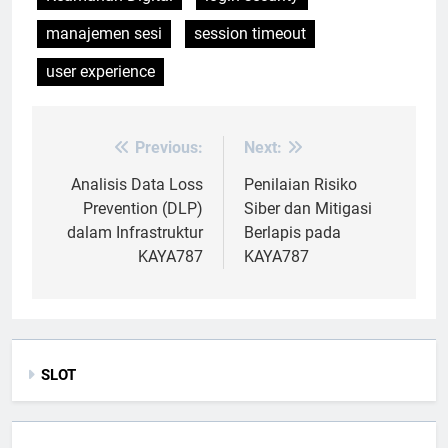
manajemen sesi
session timeout
user experience
Previous:
Next:
Post
navigation
Analisis Data Loss
Penilaian Risiko
Prevention (DLP)
Siber dan Mitigasi
dalam Infrastruktur
Berlapis pada
KAYA787
KAYA787
SLOT