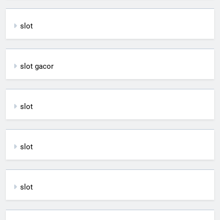
slot
slot gacor
slot
slot
slot