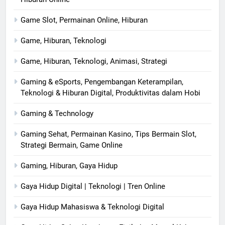
Game Slot, Permainan Online, Hiburan
Game, Hiburan, Teknologi
Game, Hiburan, Teknologi, Animasi, Strategi
Gaming & eSports, Pengembangan Keterampilan,
Teknologi & Hiburan Digital, Produktivitas dalam Hobi
Gaming & Technology
Gaming Sehat, Permainan Kasino, Tips Bermain Slot,
Strategi Bermain, Game Online
Gaming, Hiburan, Gaya Hidup
Gaya Hidup Digital | Teknologi | Tren Online
Gaya Hidup Mahasiswa & Teknologi Digital