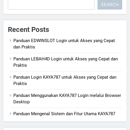
SEARCH
Recent Posts
Panduan EDWINSLOT Login untuk Akses yang Cepat
dan Praktis
Panduan LEBAH4D Login untuk Akses yang Cepat dan
Praktis
Panduan Login KAYA787 untuk Akses yang Cepat dan
Praktis
Panduan Menggunakan KAYA787 Login melalui Browser
Desktop
Panduan Mengenal Sistem dan Fitur Utama KAYA787