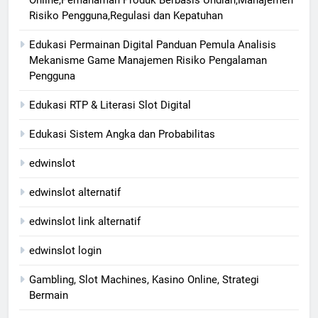
Online,Pemahaman Produk Berbasis Undian,Manajemen
Risiko Pengguna,Regulasi dan Kepatuhan
Edukasi Permainan Digital Panduan Pemula Analisis
Mekanisme Game Manajemen Risiko Pengalaman
Pengguna
Edukasi RTP & Literasi Slot Digital
Edukasi Sistem Angka dan Probabilitas
edwinslot
edwinslot alternatif
edwinslot link alternatif
edwinslot login
Gambling, Slot Machines, Kasino Online, Strategi
Bermain