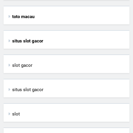
toto macau
situs slot gacor
slot gacor
situs slot gacor
slot