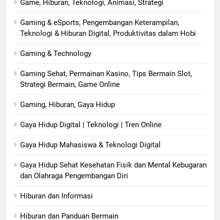
Game, Hiburan, Teknologi, Animasi, Strategi
Gaming & eSports, Pengembangan Keterampilan,
Teknologi & Hiburan Digital, Produktivitas dalam Hobi
Gaming & Technology
Gaming Sehat, Permainan Kasino, Tips Bermain Slot,
Strategi Bermain, Game Online
Gaming, Hiburan, Gaya Hidup
Gaya Hidup Digital | Teknologi | Tren Online
Gaya Hidup Mahasiswa & Teknologi Digital
Gaya Hidup Sehat Kesehatan Fisik dan Mental Kebugaran
dan Olahraga Pengembangan Diri
Hiburan dan Informasi
Hiburan dan Panduan Bermain