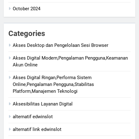
October 2024
Categories
Akses Desktop dan Pengelolaan Sesi Browser
Akses Digital Modern,Pengalaman Pengguna,Keamanan
Akun Online
Akses Digital Ringan,Performa Sistem
Online,Pengalaman Pengguna,Stabilitas
Platform,Manajemen Teknologi
Aksesibilitas Layanan Digital
alternatif edwinslot
alternatif link edwinslot