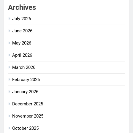
Archives
July 2026
June 2026
May 2026
April 2026
March 2026
February 2026
January 2026
December 2025
November 2025
October 2025