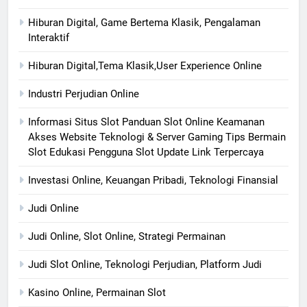
Hiburan Digital, Game Bertema Klasik, Pengalaman
Interaktif
Hiburan Digital,Tema Klasik,User Experience Online
Industri Perjudian Online
Informasi Situs Slot Panduan Slot Online Keamanan
Akses Website Teknologi & Server Gaming Tips Bermain
Slot Edukasi Pengguna Slot Update Link Terpercaya
Investasi Online, Keuangan Pribadi, Teknologi Finansial
Judi Online
Judi Online, Slot Online, Strategi Permainan
Judi Slot Online, Teknologi Perjudian, Platform Judi
Kasino Online, Permainan Slot