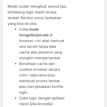
Meski sudah mengikuti semua tips,
terkadang login masih terasa
lambat. Berikut solusi tambahan
yang bisa dicoba:
Coba
mode
incognito/private
di
browser—ini akan memuat
sesi bersih tanpa data
cache atau ekstensi yang
mungkin memperlambat.
Bersihkan cache dan
cookies browser secara
rutin—data lama bisa
membuat proses lambat
atau menyebabkan konflik
login.
Coba login dengan aplikasi
resmi (jika tersedia)