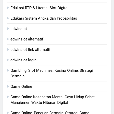
Edukasi RTP & Literasi Slot Digital
Edukasi Sistem Angka dan Probabilitas
edwinslot
edwinslot alternatif
edwinslot link alternatif
edwinslot login
Gambling, Slot Machines, Kasino Online, Strategi
Bermain
Game Online
Game Online Kesehatan Mental Gaya Hidup Sehat
Manajemen Waktu Hiburan Digital
Game Online, Panduan Bermain, Strategi Game