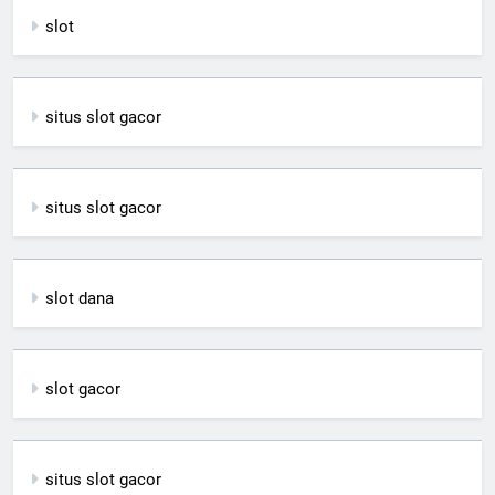
slot
situs slot gacor
situs slot gacor
slot dana
slot gacor
situs slot gacor