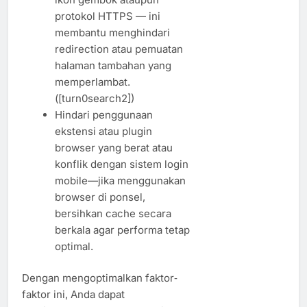
protokol HTTPS — ini
membantu menghindari
redirection atau pemuatan
halaman tambahan yang
memperlambat.
([turn0search2])
Hindari penggunaan
ekstensi atau plugin
browser yang berat atau
konflik dengan sistem login
mobile—jika menggunakan
browser di ponsel,
bersihkan cache secara
berkala agar performa tetap
optimal.
Dengan mengoptimalkan faktor‐
faktor ini, Anda dapat