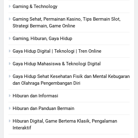
Gaming & Technology
Gaming Sehat, Permainan Kasino, Tips Bermain Slot,
Strategi Bermain, Game Online
Gaming, Hiburan, Gaya Hidup
Gaya Hidup Digital | Teknologi | Tren Online
Gaya Hidup Mahasiswa & Teknologi Digital
Gaya Hidup Sehat Kesehatan Fisik dan Mental Kebugaran
dan Olahraga Pengembangan Diri
Hiburan dan Informasi
Hiburan dan Panduan Bermain
Hiburan Digital, Game Bertema Klasik, Pengalaman
Interaktif