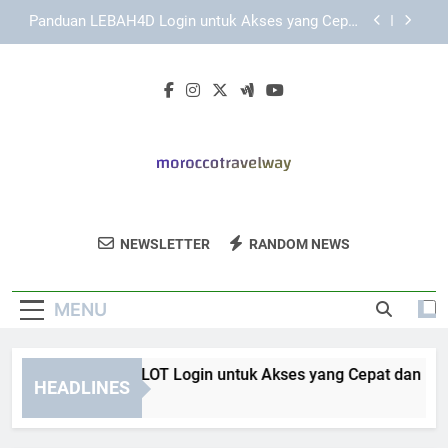
Skip
Panduan Login KAYA787 untuk Akses yang Cepat
to
dan Praktis
content
Panduan Menggunakan KAYA787 Login melalui
Browser Desktop
Panduan EDWINSLOT Login untuk Akses yang
Cepat dan Praktis
Panduan LEBAH4D Login untuk Akses yang Cepat
dan Praktis
Panduan Login KAYA787 untuk Akses yang Cepat
dan Praktis
Morocco Travel
Jelajahi Keindahan Maroko Dengan
Panduan Menggunakan KAYA787 Login melalui
NEWSLETTER
RANDOM NEWS
Way
Browser Desktop
Panduan Lengkap Dari Morocco Travel Way.
Untuk Pengalaman Wisata Yang Tak
MENU
Terlupakan.
anduan EDWINSLOT Login untuk Akses yang Cepat dan Praktis
HEADLINES
Weeks Ago