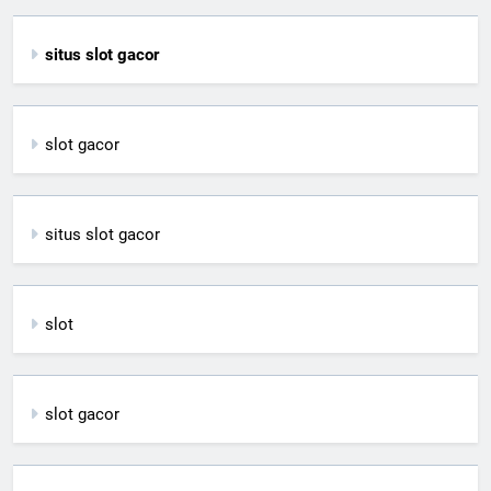
situs slot gacor
slot gacor
situs slot gacor
slot
slot gacor