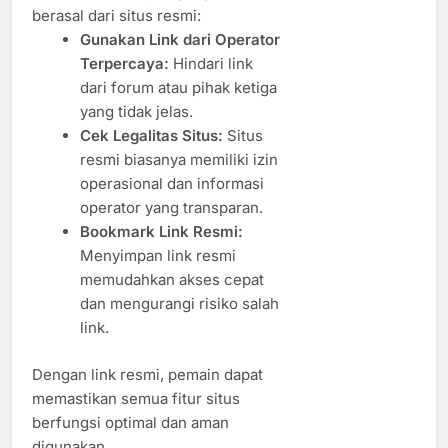
berasal dari situs resmi:
Gunakan Link dari Operator
Terpercaya:
Hindari link
dari forum atau pihak ketiga
yang tidak jelas.
Cek Legalitas Situs:
Situs
resmi biasanya memiliki izin
operasional dan informasi
operator yang transparan.
Bookmark Link Resmi:
Menyimpan link resmi
memudahkan akses cepat
dan mengurangi risiko salah
link.
Dengan link resmi, pemain dapat
memastikan semua fitur situs
berfungsi optimal dan aman
digunakan.