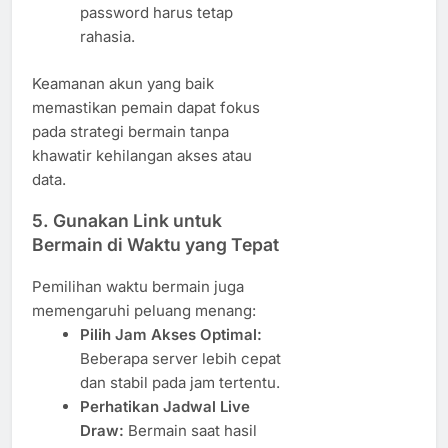
password harus tetap
rahasia.
Keamanan akun yang baik
memastikan pemain dapat fokus
pada strategi bermain tanpa
khawatir kehilangan akses atau
data.
5. Gunakan Link untuk
Bermain di Waktu yang Tepat
Pemilihan waktu bermain juga
memengaruhi peluang menang:
Pilih Jam Akses Optimal:
Beberapa server lebih cepat
dan stabil pada jam tertentu.
Perhatikan Jadwal Live
Draw:
Bermain saat hasil