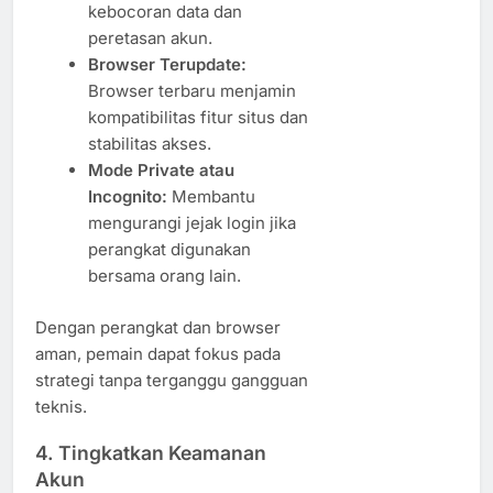
kebocoran data dan
peretasan akun.
Browser Terupdate:
Browser terbaru menjamin
kompatibilitas fitur situs dan
stabilitas akses.
Mode Private atau
Incognito:
Membantu
mengurangi jejak login jika
perangkat digunakan
bersama orang lain.
Dengan perangkat dan browser
aman, pemain dapat fokus pada
strategi tanpa terganggu gangguan
teknis.
4. Tingkatkan Keamanan
Akun