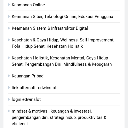
Keamanan Online
Keamanan Siber, Teknologi Online, Edukasi Pengguna
Keamanan Sistem & Infrastruktur Digital
Kesehatan & Gaya Hidup, Wellness, Self-Improvement,
Pola Hidup Sehat, Kesehatan Holistik
Kesehatan Holistik, Kesehatan Mental, Gaya Hidup
Sehat, Pengembangan Diri, Mindfulness & Kebugaran
Keuangan Pribadi
link alternatif edwinslot
login edwinslot
mindset & motivasi, keuangan & investasi,
pengembangan diri, strategi hidup, produktivitas &
efisiensi