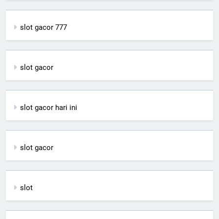
slot gacor 777
slot gacor
slot gacor hari ini
slot gacor
slot