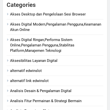
Categories
Akses Desktop dan Pengelolaan Sesi Browser
Akses Digital Modern,Pengalaman Pengguna,Keamanan
Akun Online
Akses Digital Ringan,Performa Sistem
Online,Pengalaman Pengguna,Stabilitas
Platform,Manajemen Teknologi
Aksesibilitas Layanan Digital
alternatif edwinslot
alternatif link edwinslot
Analisis Desain & Pengalaman Digital
Analisis Fitur Permainan & Strategi Bermain