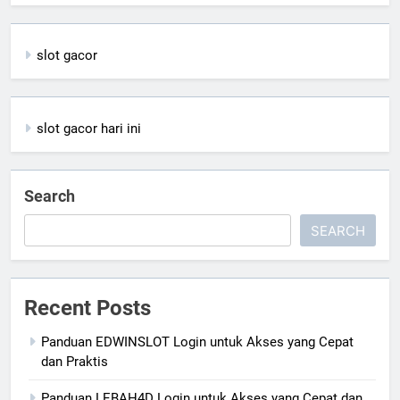
slot gacor
slot gacor hari ini
Search
SEARCH
Recent Posts
Panduan EDWINSLOT Login untuk Akses yang Cepat
dan Praktis
Panduan LEBAH4D Login untuk Akses yang Cepat dan