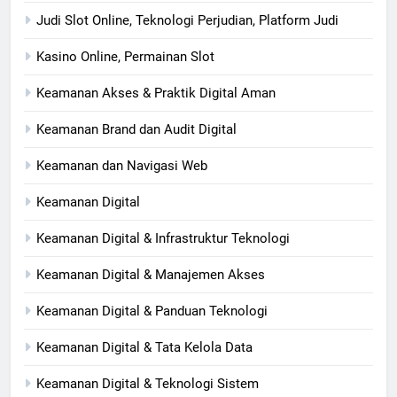
Judi Slot Online, Teknologi Perjudian, Platform Judi
Kasino Online, Permainan Slot
Keamanan Akses & Praktik Digital Aman
Keamanan Brand dan Audit Digital
Keamanan dan Navigasi Web
Keamanan Digital
Keamanan Digital & Infrastruktur Teknologi
Keamanan Digital & Manajemen Akses
Keamanan Digital & Panduan Teknologi
Keamanan Digital & Tata Kelola Data
Keamanan Digital & Teknologi Sistem