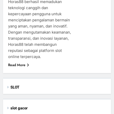
Horas88 berhasil memadukan
teknologi canggih dan
kepercayaan pengguna untuk
menciptakan pengalaman bermain
yang aman, nyaman, dan inovatif.
Dengan mengutamakan keamanan,
transparansi, dan inovasi layanan,
Horas88 telah membangun
reputasi sebagai platform slot
online terpercaya.
Read More
SLOT
slot gacor