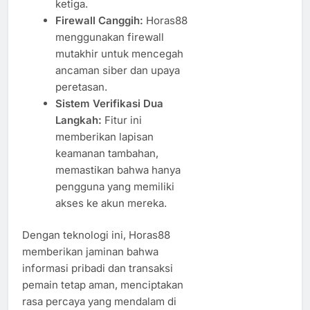
ketiga.
Firewall Canggih:
Horas88
menggunakan firewall
mutakhir untuk mencegah
ancaman siber dan upaya
peretasan.
Sistem Verifikasi Dua
Langkah:
Fitur ini
memberikan lapisan
keamanan tambahan,
memastikan bahwa hanya
pengguna yang memiliki
akses ke akun mereka.
Dengan teknologi ini, Horas88
memberikan jaminan bahwa
informasi pribadi dan transaksi
pemain tetap aman, menciptakan
rasa percaya yang mendalam di