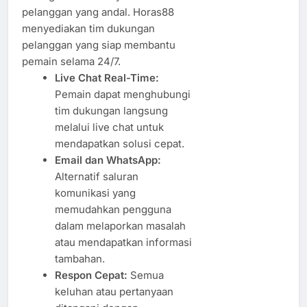
pelanggan yang andal. Horas88
menyediakan tim dukungan
pelanggan yang siap membantu
pemain selama 24/7.
Live Chat Real-Time:
Pemain dapat menghubungi
tim dukungan langsung
melalui live chat untuk
mendapatkan solusi cepat.
Email dan WhatsApp:
Alternatif saluran
komunikasi yang
memudahkan pengguna
dalam melaporkan masalah
atau mendapatkan informasi
tambahan.
Respon Cepat:
Semua
keluhan atau pertanyaan