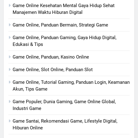
Game Online Kesehatan Mental Gaya Hidup Sehat
Manajemen Waktu Hiburan Digital
Game Online, Panduan Bermain, Strategi Game
Game Online, Panduan Gaming, Gaya Hidup Digital,
Edukasi & Tips
Game Online, Panduan, Kasino Online
Game Online, Slot Online, Panduan Slot
Game Online, Tutorial Gaming, Panduan Login, Keamanan
Akun, Tips Game
Game Populer, Dunia Gaming, Game Online Global,
Industri Game
Game Santai, Rekomendasi Game, Lifestyle Digital,
Hiburan Online