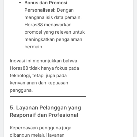
Bonus dan Promosi
Personalisasi:
Dengan
menganalisis data pemain,
Horas88 menawarkan
promosi yang relevan untuk
meningkatkan pengalaman
bermain.
Inovasi ini menunjukkan bahwa
Horas88 tidak hanya fokus pada
teknologi, tetapi juga pada
kenyamanan dan kepuasan
pengguna.
5. Layanan Pelanggan yang
Responsif dan Profesional
Kepercayaan pengguna juga
dibangun melalui layanan