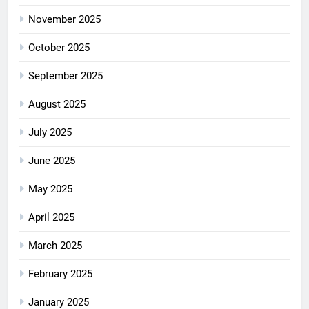
November 2025
October 2025
September 2025
August 2025
July 2025
June 2025
May 2025
April 2025
March 2025
February 2025
January 2025