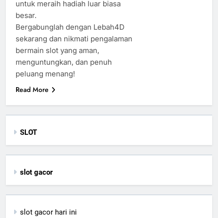
untuk meraih hadiah luar biasa
besar.
Bergabunglah dengan Lebah4D
sekarang dan nikmati pengalaman
bermain slot yang aman,
menguntungkan, dan penuh
peluang menang!
Read More
SLOT
slot gacor
slot gacor hari ini