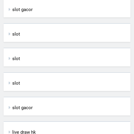
slot gacor
slot
slot
slot
slot gacor
live draw hk