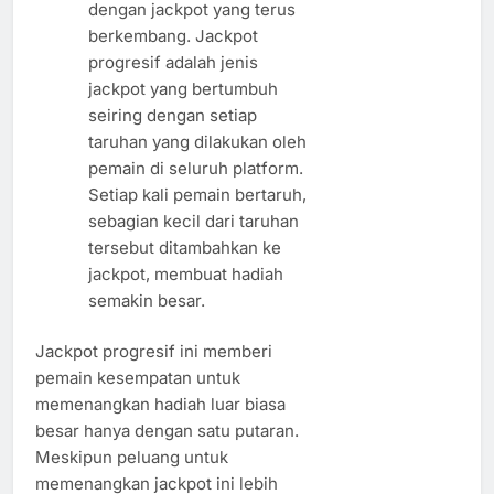
dengan jackpot yang terus
berkembang. Jackpot
progresif adalah jenis
jackpot yang bertumbuh
seiring dengan setiap
taruhan yang dilakukan oleh
pemain di seluruh platform.
Setiap kali pemain bertaruh,
sebagian kecil dari taruhan
tersebut ditambahkan ke
jackpot, membuat hadiah
semakin besar.
Jackpot progresif ini memberi
pemain kesempatan untuk
memenangkan hadiah luar biasa
besar hanya dengan satu putaran.
Meskipun peluang untuk
memenangkan jackpot ini lebih