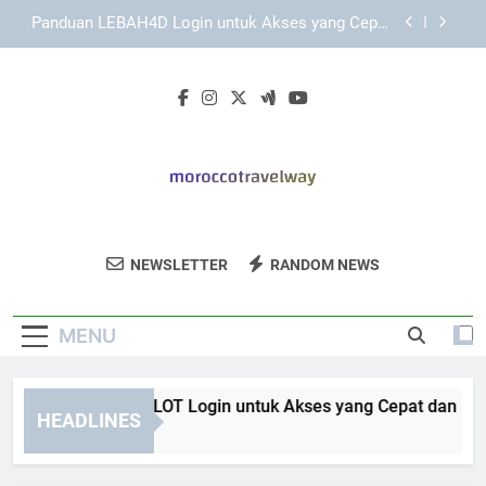
Skip
Panduan Login KAYA787 untuk Akses yang Cepat
to
dan Praktis
content
Panduan Menggunakan KAYA787 Login melalui
Browser Desktop
Panduan EDWINSLOT Login untuk Akses yang
Cepat dan Praktis
Panduan LEBAH4D Login untuk Akses yang Cepat
dan Praktis
Panduan Login KAYA787 untuk Akses yang Cepat
dan Praktis
Morocco Travel
Jelajahi Keindahan Maroko Dengan
Panduan Menggunakan KAYA787 Login melalui
NEWSLETTER
RANDOM NEWS
Way
Browser Desktop
Panduan Lengkap Dari Morocco Travel Way.
Untuk Pengalaman Wisata Yang Tak
MENU
Terlupakan.
anduan EDWINSLOT Login untuk Akses yang Cepat dan Praktis
HEADLINES
Weeks Ago