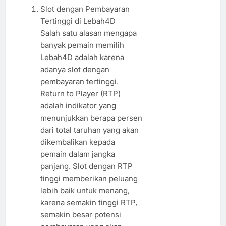
Slot dengan Pembayaran
Tertinggi di Lebah4D
Salah satu alasan mengapa
banyak pemain memilih
Lebah4D adalah karena
adanya slot dengan
pembayaran tertinggi.
Return to Player (RTP)
adalah indikator yang
menunjukkan berapa persen
dari total taruhan yang akan
dikembalikan kepada
pemain dalam jangka
panjang. Slot dengan RTP
tinggi memberikan peluang
lebih baik untuk menang,
karena semakin tinggi RTP,
semakin besar potensi