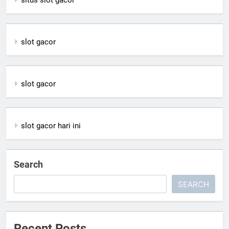
slot gacor
slot gacor
slot gacor hari ini
Search
SEARCH
Recent Posts