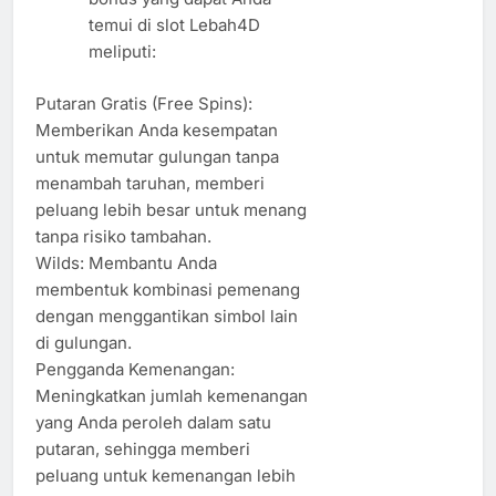
temui di slot Lebah4D
meliputi:
Putaran Gratis (Free Spins):
Memberikan Anda kesempatan
untuk memutar gulungan tanpa
menambah taruhan, memberi
peluang lebih besar untuk menang
tanpa risiko tambahan.
Wilds: Membantu Anda
membentuk kombinasi pemenang
dengan menggantikan simbol lain
di gulungan.
Pengganda Kemenangan:
Meningkatkan jumlah kemenangan
yang Anda peroleh dalam satu
putaran, sehingga memberi
peluang untuk kemenangan lebih