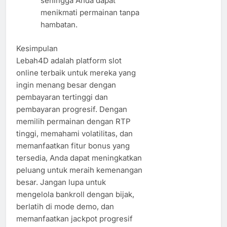
sehingga Anda dapat
menikmati permainan tanpa
hambatan.
Kesimpulan
Lebah4D adalah platform slot
online terbaik untuk mereka yang
ingin menang besar dengan
pembayaran tertinggi dan
pembayaran progresif. Dengan
memilih permainan dengan RTP
tinggi, memahami volatilitas, dan
memanfaatkan fitur bonus yang
tersedia, Anda dapat meningkatkan
peluang untuk meraih kemenangan
besar. Jangan lupa untuk
mengelola bankroll dengan bijak,
berlatih di mode demo, dan
memanfaatkan jackpot progresif