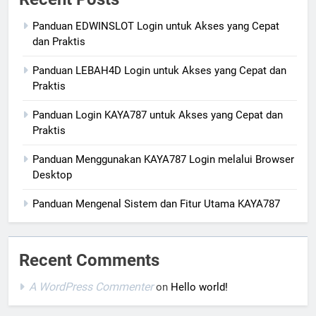
Panduan EDWINSLOT Login untuk Akses yang Cepat
dan Praktis
Panduan LEBAH4D Login untuk Akses yang Cepat dan
Praktis
Panduan Login KAYA787 untuk Akses yang Cepat dan
Praktis
Panduan Menggunakan KAYA787 Login melalui Browser
Desktop
Panduan Mengenal Sistem dan Fitur Utama KAYA787
Recent Comments
A WordPress Commenter
on
Hello world!