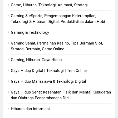
Game, Hiburan, Teknologi, Animasi, Strategi
Gaming & eSports, Pengembangan Keterampilan,
Teknologi & Hiburan Digital, Produktivitas dalam Hobi
Gaming & Technology
Gaming Sehat, Permainan Kasino, Tips Bermain Slot,
Strategi Bermain, Game Online
Gaming, Hiburan, Gaya Hidup
Gaya Hidup Digital | Teknologi | Tren Online
Gaya Hidup Mahasiswa & Teknologi Digital
Gaya Hidup Sehat Kesehatan Fisik dan Mental Kebugaran
dan Olahraga Pengembangan Diri
Hiburan dan Informasi