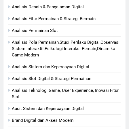
Analisis Desain & Pengalaman Digital
Analisis Fitur Permainan & Strategi Bermain
Analisis Permainan Slot
Analisis Pola Permainan,Studi Perilaku Digital,Observasi
Sistem Interaktif,Psikologi Interaksi Pemain,Dinamika
Game Modern
Analisis Sistem dan Kepercayaan Digital
Analisis Slot Digital & Strategi Permainan
Analisis Teknologi Game, User Experience, Inovasi Fitur
Slot
Audit Sistem dan Kepercayaan Digital
Brand Digital dan Akses Modern