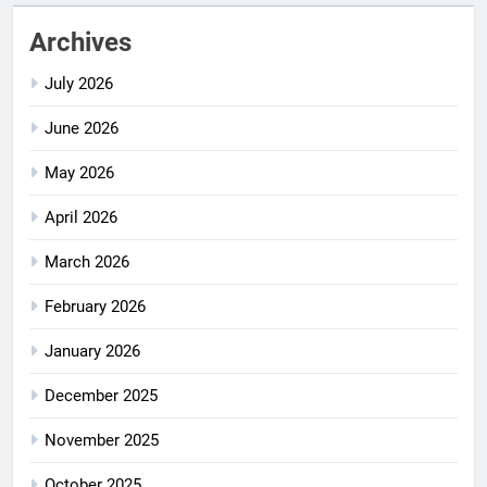
Archives
July 2026
June 2026
May 2026
April 2026
March 2026
February 2026
January 2026
December 2025
November 2025
October 2025