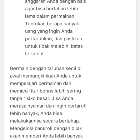
anggaran Anda dengan baik
agar bisa bertahan lebih
lama dalam permainan.
Tentukan berapa banyak
uang yang ingin Anda
pertaruhkan, dan pastikan
untuk tidak melebihi batas
tersebut.
Bermain dengan taruhan kecil di
awal memungkinkan Anda untuk
mempelajari permainan dan
memicu fitur bonus lebih sering
tanpa risiko besar. Jika Anda
merasa nyaman dan ingin bertaruh
lebih banyak, Anda bisa
melakukannya secara bertahap.
Mengelola bankroll dengan bijak
akan memberi Anda lebih banyak