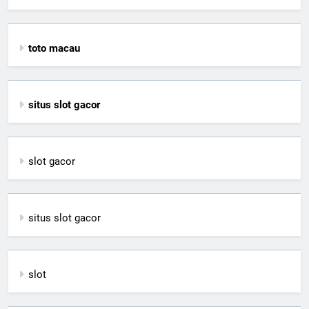
toto macau
situs slot gacor
slot gacor
situs slot gacor
slot