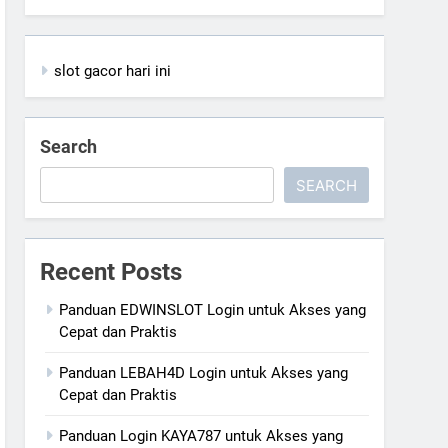
slot gacor hari ini
Search
SEARCH
Recent Posts
Panduan EDWINSLOT Login untuk Akses yang
Cepat dan Praktis
Panduan LEBAH4D Login untuk Akses yang
Cepat dan Praktis
Panduan Login KAYA787 untuk Akses yang