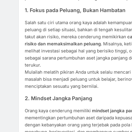
1. Fokus pada Peluang, Bukan Hambatan
Salah satu ciri utama orang kaya adalah kemampuan
peluang di setiap situasi, bahkan di tengah kesulita
takut akan risiko, mereka cenderung memikirkan
c
risiko dan memaksimalkan peluang
. Misalnya, ket
melihat investasi sebagai hal yang berisiko tinggi,
sebagai sarana pertumbuhan aset jangka panjang d
terukur.
Mulailah melatih pikiran Anda untuk selalu mencari
masalah bisa menjadi peluang untuk belajar, berinov
menciptakan sesuatu yang bernilai.
2. Mindset Jangka Panjang
Orang kaya cenderung memiliki
mindset jangka pa
mementingkan pertumbuhan aset daripada kepuasa
dengan kebanyakan orang yang terjebak pada pola
menabung, berinvestasi, dan membangun sumber p