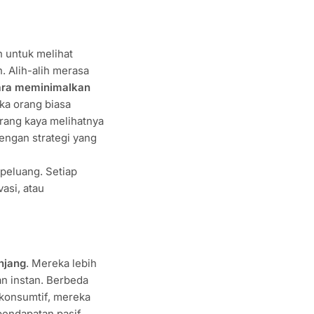
 untuk melihat
n. Alih-alih merasa
ara meminimalkan
ika orang biasa
 orang kaya melihatnya
engan strategi yang
 peluang. Setiap
asi, atau
njang
. Mereka lebih
n instan. Berbeda
 konsumtif, mereka
endapatan pasif.