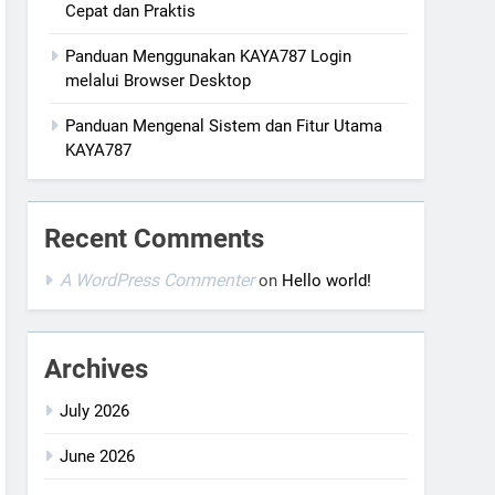
Cepat dan Praktis
Panduan Menggunakan KAYA787 Login
melalui Browser Desktop
Panduan Mengenal Sistem dan Fitur Utama
KAYA787
Recent Comments
A WordPress Commenter
on
Hello world!
Archives
July 2026
June 2026