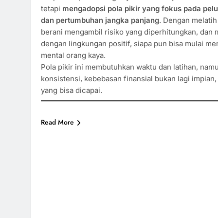
tetapi
mengadopsi pola pikir yang fokus pada pel
dan pertumbuhan jangka panjang
. Dengan melatih 
berani mengambil risiko yang diperhitungkan, dan me
dengan lingkungan positif, siapa pun bisa mulai 
mental orang kaya.
Pola pikir ini membutuhkan waktu dan latihan, na
konsistensi, kebebasan finansial bukan lagi impian,
yang bisa dicapai.
Read More