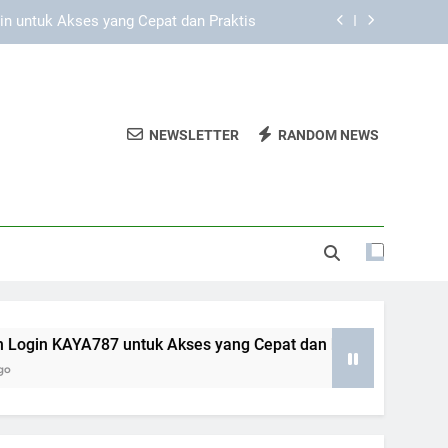
 untuk Akses yang Cepat dan Praktis
7 untuk Akses yang Cepat dan Praktis
A787 Login melalui Browser Desktop
NEWSLETTER
RANDOM NEWS
 untuk Akses yang Cepat dan Praktis
 untuk Akses yang Cepat dan Praktis
l Way. Untuk Pengalaman Wisata Yang Tak Terlupakan.
7 untuk Akses yang Cepat dan Praktis
A787 Login melalui Browser Desktop
787 untuk Akses yang Cepat dan Praktis
Panduan Meng
3 Weeks Ago