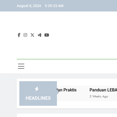
Skip
August 8, 2026
5:39:34 AM
to
content
Mor
Jelajahi 
kses yang Cepat dan Praktis
Panduan LEBAH4D Login un
2 Weeks Ago
HEADLINES