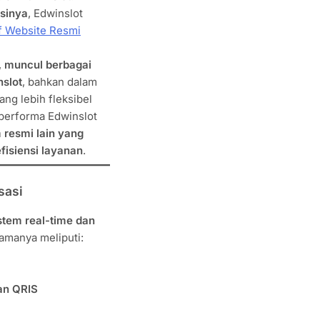
ksinya
, Edwinslot
f Website Resmi
,
muncul berbagai
nslot
, bahkan dalam
g lebih fleksibel
 performa Edwinslot
 resmi lain yang
fisiensi layanan
.
sasi
stem real-time dan
amanya meliputi:
dan QRIS