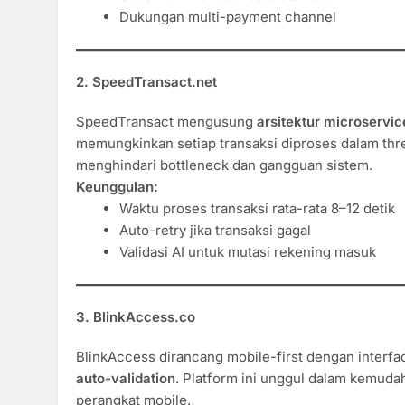
Dukungan multi-payment channel
2. SpeedTransact.net
SpeedTransact mengusung
arsitektur microservic
memungkinkan setiap transaksi diproses dalam thre
menghindari bottleneck dan gangguan sistem.
Keunggulan:
Waktu proses transaksi rata-rata 8–12 detik
Auto-retry jika transaksi gagal
Validasi AI untuk mutasi rekening masuk
3. BlinkAccess.co
BlinkAccess dirancang mobile-first dengan interfa
auto-validation
. Platform ini unggul dalam kemud
perangkat mobile.