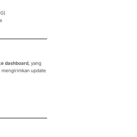
5G)
e
ke dashboard
, yang
n mengirimkan update