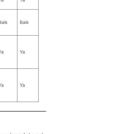
Baik
Baik
Ya
Ya
Ya
Ya