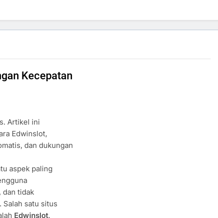
engan Kecepatan
 Artikel ini
ara Edwinslot,
otomatis, dan dukungan
atu aspek paling
Pengguna
 dan tidak
 Salah satu situs
alah
Edwinslot
.