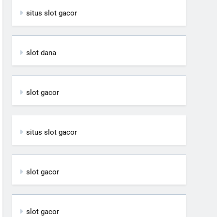
situs slot gacor
slot dana
slot gacor
situs slot gacor
slot gacor
slot gacor