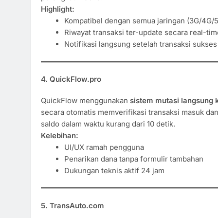
Highlight:
Kompatibel dengan semua jaringan (3G/4G/
Riwayat transaksi ter-update secara real-tim
Notifikasi langsung setelah transaksi sukses
4. QuickFlow.pro
QuickFlow menggunakan
sistem mutasi langsung 
secara otomatis memverifikasi transaksi masuk da
saldo dalam waktu kurang dari 10 detik.
Kelebihan:
UI/UX ramah pengguna
Penarikan dana tanpa formulir tambahan
Dukungan teknis aktif 24 jam
5. TransAuto.com