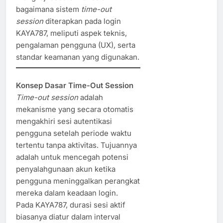
bagaimana sistem
time-out
session
diterapkan pada login
KAYA787, meliputi aspek teknis,
pengalaman pengguna (UX), serta
standar keamanan yang digunakan.
Konsep Dasar Time-Out Session
Time-out session
adalah
mekanisme yang secara otomatis
mengakhiri sesi autentikasi
pengguna setelah periode waktu
tertentu tanpa aktivitas. Tujuannya
adalah untuk mencegah potensi
penyalahgunaan akun ketika
pengguna meninggalkan perangkat
mereka dalam keadaan login.
Pada KAYA787, durasi sesi aktif
biasanya diatur dalam interval