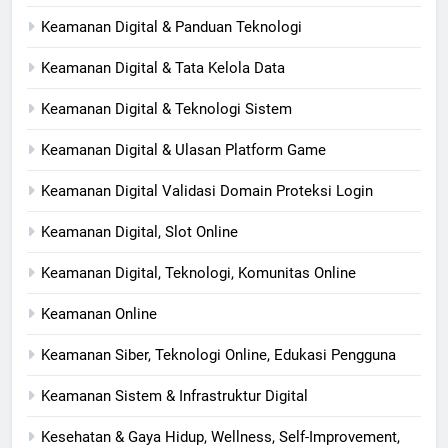
Keamanan Digital & Panduan Teknologi
Keamanan Digital & Tata Kelola Data
Keamanan Digital & Teknologi Sistem
Keamanan Digital & Ulasan Platform Game
Keamanan Digital Validasi Domain Proteksi Login
Keamanan Digital, Slot Online
Keamanan Digital, Teknologi, Komunitas Online
Keamanan Online
Keamanan Siber, Teknologi Online, Edukasi Pengguna
Keamanan Sistem & Infrastruktur Digital
Kesehatan & Gaya Hidup, Wellness, Self-Improvement,