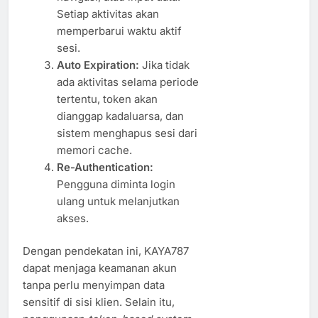
Setiap aktivitas akan
memperbarui waktu aktif
sesi.
Auto Expiration:
Jika tidak
ada aktivitas selama periode
tertentu, token akan
dianggap kadaluarsa, dan
sistem menghapus sesi dari
memori cache.
Re-Authentication:
Pengguna diminta login
ulang untuk melanjutkan
akses.
Dengan pendekatan ini, KAYA787
dapat menjaga keamanan akun
tanpa perlu menyimpan data
sensitif di sisi klien. Selain itu,