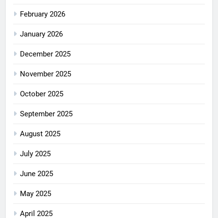
February 2026
January 2026
December 2025
November 2025
October 2025
September 2025
August 2025
July 2025
June 2025
May 2025
April 2025