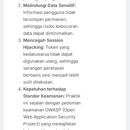
Melindungi Data Sensitif:
Informasi pengguna tidak
tersimpan permanen,
sehingga risiko kebocoran
data dapat diminimalkan.
Mencegah Session
Hijacking:
Token yang
kedaluwarsa tidak dapat
digunakan ulang, sehingga
serangan peretasan
berbasis sesi menjadi lebih
sulit dilakukan.
Kepatuhan terhadap
Standar Keamanan:
Praktik
ini sejalan dengan pedoman
keamanan OWASP (Open
Web Application Security
Project) yang mewajibkan