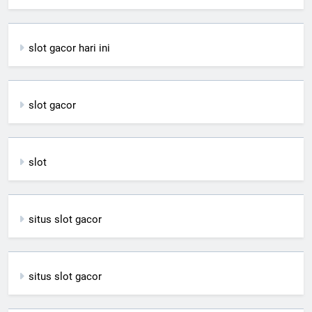
slot gacor hari ini
slot gacor
slot
situs slot gacor
situs slot gacor