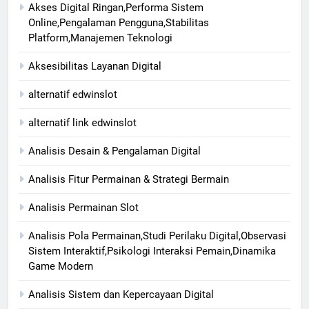
Akses Digital Ringan,Performa Sistem
Online,Pengalaman Pengguna,Stabilitas
Platform,Manajemen Teknologi
Aksesibilitas Layanan Digital
alternatif edwinslot
alternatif link edwinslot
Analisis Desain & Pengalaman Digital
Analisis Fitur Permainan & Strategi Bermain
Analisis Permainan Slot
Analisis Pola Permainan,Studi Perilaku Digital,Observasi
Sistem Interaktif,Psikologi Interaksi Pemain,Dinamika
Game Modern
Analisis Sistem dan Kepercayaan Digital