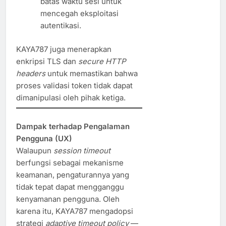
batas waktu sesi untuk
mencegah eksploitasi
autentikasi.
KAYA787 juga menerapkan
enkripsi TLS dan
secure HTTP
headers
untuk memastikan bahwa
proses validasi token tidak dapat
dimanipulasi oleh pihak ketiga.
Dampak terhadap Pengalaman
Pengguna (UX)
Walaupun
session timeout
berfungsi sebagai mekanisme
keamanan, pengaturannya yang
tidak tepat dapat mengganggu
kenyamanan pengguna. Oleh
karena itu, KAYA787 mengadopsi
strategi
adaptive timeout policy
—