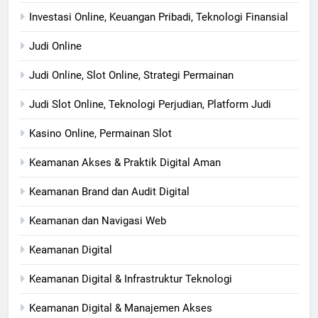
Investasi Online, Keuangan Pribadi, Teknologi Finansial
Judi Online
Judi Online, Slot Online, Strategi Permainan
Judi Slot Online, Teknologi Perjudian, Platform Judi
Kasino Online, Permainan Slot
Keamanan Akses & Praktik Digital Aman
Keamanan Brand dan Audit Digital
Keamanan dan Navigasi Web
Keamanan Digital
Keamanan Digital & Infrastruktur Teknologi
Keamanan Digital & Manajemen Akses