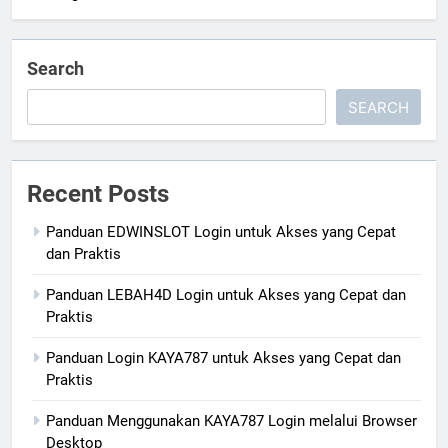
Search
SEARCH
Recent Posts
Panduan EDWINSLOT Login untuk Akses yang Cepat
dan Praktis
Panduan LEBAH4D Login untuk Akses yang Cepat dan
Praktis
Panduan Login KAYA787 untuk Akses yang Cepat dan
Praktis
Panduan Menggunakan KAYA787 Login melalui Browser
Desktop