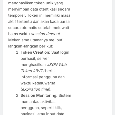
menghasilkan token unik yang
menyimpan data otentikasi secara
temporer. Token ini memiliki masa
aktif tertentu dan akan kadaluarsa
secara otomatis setelah melewati
batas waktu
session timeout.
Mekanisme utamanya meliputi
langkah-langkah berikut:
Token Creation:
Saat login
berhasil, server
menghasilkan
JSON Web
Token (JWT)
berisi
informasi pengguna dan
waktu kedaluwarsa
(
expiration time
).
Session Monitoring:
Sistem
memantau aktivitas
pengguna, seperti klik,
navigasi, atau input data.