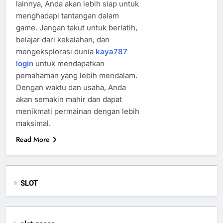
lainnya, Anda akan lebih siap untuk
menghadapi tantangan dalam
game. Jangan takut untuk berlatih,
belajar dari kekalahan, dan
mengeksplorasi dunia
kaya787
login
untuk mendapatkan
pemahaman yang lebih mendalam.
Dengan waktu dan usaha, Anda
akan semakin mahir dan dapat
menikmati permainan dengan lebih
maksimal.
Read More
SLOT