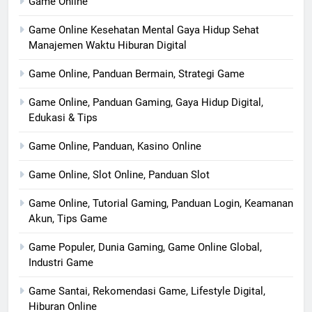
Game Online
Game Online Kesehatan Mental Gaya Hidup Sehat
Manajemen Waktu Hiburan Digital
Game Online, Panduan Bermain, Strategi Game
Game Online, Panduan Gaming, Gaya Hidup Digital,
Edukasi & Tips
Game Online, Panduan, Kasino Online
Game Online, Slot Online, Panduan Slot
Game Online, Tutorial Gaming, Panduan Login, Keamanan
Akun, Tips Game
Game Populer, Dunia Gaming, Game Online Global,
Industri Game
Game Santai, Rekomendasi Game, Lifestyle Digital,
Hiburan Online