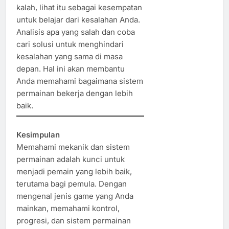
kalah, lihat itu sebagai kesempatan
untuk belajar dari kesalahan Anda.
Analisis apa yang salah dan coba
cari solusi untuk menghindari
kesalahan yang sama di masa
depan. Hal ini akan membantu
Anda memahami bagaimana sistem
permainan bekerja dengan lebih
baik.
Kesimpulan
Memahami mekanik dan sistem
permainan adalah kunci untuk
menjadi pemain yang lebih baik,
terutama bagi pemula. Dengan
mengenal jenis game yang Anda
mainkan, memahami kontrol,
progresi, dan sistem permainan