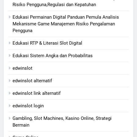
Risiko Pengguna,Regulasi dan Kepatuhan
Edukasi Permainan Digital Panduan Pemula Analisis
Mekanisme Game Manajemen Risiko Pengalaman
Pengguna
Edukasi RTP & Literasi Slot Digital
Edukasi Sistem Angka dan Probabilitas
edwinslot
edwinslot alternatif
edwinslot link alternatif
edwinslot login
Gambling, Slot Machines, Kasino Online, Strategi
Bermain