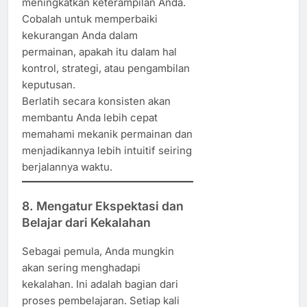
meningkatkan keterampilan Anda.
Cobalah untuk memperbaiki
kekurangan Anda dalam
permainan, apakah itu dalam hal
kontrol, strategi, atau pengambilan
keputusan.
Berlatih secara konsisten akan
membantu Anda lebih cepat
memahami mekanik permainan dan
menjadikannya lebih intuitif seiring
berjalannya waktu.
8.
Mengatur Ekspektasi dan
Belajar dari Kekalahan
Sebagai pemula, Anda mungkin
akan sering menghadapi
kekalahan. Ini adalah bagian dari
proses pembelajaran. Setiap kali