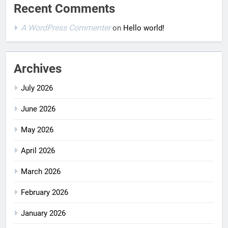
Recent Comments
A WordPress Commenter
on
Hello world!
Archives
July 2026
June 2026
May 2026
April 2026
March 2026
February 2026
January 2026