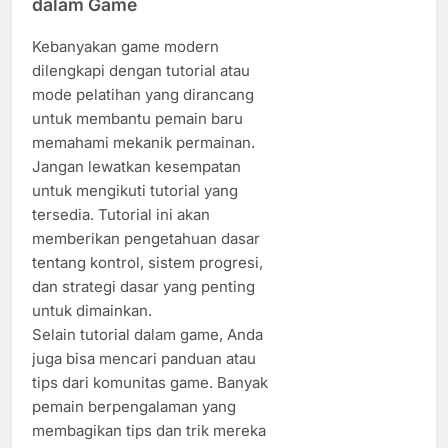
dalam Game
Kebanyakan game modern
dilengkapi dengan tutorial atau
mode pelatihan yang dirancang
untuk membantu pemain baru
memahami mekanik permainan.
Jangan lewatkan kesempatan
untuk mengikuti tutorial yang
tersedia. Tutorial ini akan
memberikan pengetahuan dasar
tentang kontrol, sistem progresi,
dan strategi dasar yang penting
untuk dimainkan.
Selain tutorial dalam game, Anda
juga bisa mencari panduan atau
tips dari komunitas game. Banyak
pemain berpengalaman yang
membagikan tips dan trik mereka