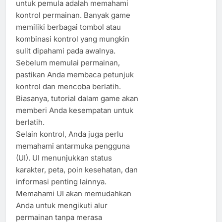
untuk pemula adalah memahami
kontrol permainan. Banyak game
memiliki berbagai tombol atau
kombinasi kontrol yang mungkin
sulit dipahami pada awalnya.
Sebelum memulai permainan,
pastikan Anda membaca petunjuk
kontrol dan mencoba berlatih.
Biasanya, tutorial dalam game akan
memberi Anda kesempatan untuk
berlatih.
Selain kontrol, Anda juga perlu
memahami antarmuka pengguna
(UI). UI menunjukkan status
karakter, peta, poin kesehatan, dan
informasi penting lainnya.
Memahami UI akan memudahkan
Anda untuk mengikuti alur
permainan tanpa merasa