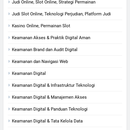
Judi Online, Slot Online, Strategi Permainan
Judi Slot Online, Teknologi Perjudian, Platform Judi
Kasino Online, Permainan Slot
Keamanan Akses & Praktik Digital Aman
Keamanan Brand dan Audit Digital
Keamanan dan Navigasi Web
Keamanan Digital
Keamanan Digital & Infrastruktur Teknologi
Keamanan Digital & Manajemen Akses
Keamanan Digital & Panduan Teknologi
Keamanan Digital & Tata Kelola Data