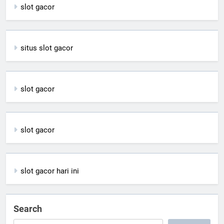
slot gacor
situs slot gacor
slot gacor
slot gacor
slot gacor hari ini
Search