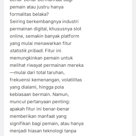
pemain atau justru hanya
formalitas belaka?
Seiring berkembangnya industri
permainan digital, khususnya slot
online, semakin banyak platform
yang mulai menawarkan fitur
statistik pribadi
. Fitur ini
memungkinkan pemain untuk
melihat riwayat permainan mereka
—mulai dari total taruhan,
frekuensi kemenangan, volatilitas
yang dialami, hingga pola
kebiasaan bermain. Namun,
muncul pertanyaan penting:
apakah fitur ini benar-benar
memberikan manfaat yang
signifikan bagi pemain, atau hanya
menjadi hiasan teknologi tanpa