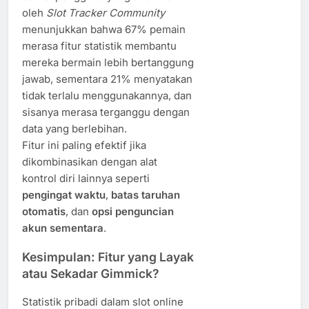
oleh
Slot Tracker Community
menunjukkan bahwa 67% pemain
merasa fitur statistik membantu
mereka bermain lebih bertanggung
jawab, sementara 21% menyatakan
tidak terlalu menggunakannya, dan
sisanya merasa terganggu dengan
data yang berlebihan.
Fitur ini paling efektif jika
dikombinasikan dengan alat
kontrol diri lainnya seperti
pengingat waktu
,
batas taruhan
otomatis
, dan
opsi penguncian
akun sementara
.
Kesimpulan: Fitur yang Layak
atau Sekadar Gimmick?
Statistik pribadi dalam slot online