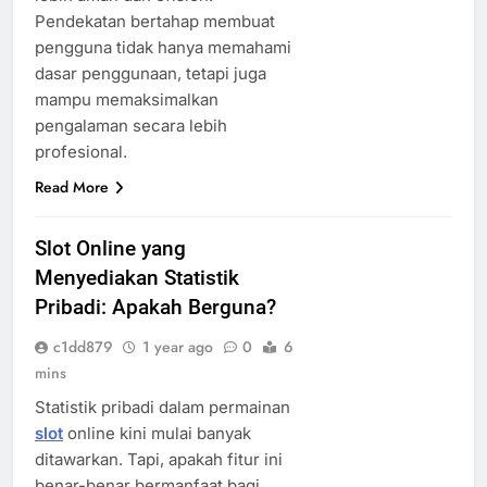
Pendekatan bertahap membuat
pengguna tidak hanya memahami
dasar penggunaan, tetapi juga
mampu memaksimalkan
pengalaman secara lebih
profesional.
Read More
Slot Online yang
Menyediakan Statistik
Pribadi: Apakah Berguna?
c1dd879
1 year ago
0
6
mins
Statistik pribadi dalam permainan
slot
online kini mulai banyak
ditawarkan. Tapi, apakah fitur ini
benar-benar bermanfaat bagi