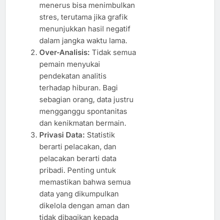
menerus bisa menimbulkan
stres, terutama jika grafik
menunjukkan hasil negatif
dalam jangka waktu lama.
Over-Analisis:
Tidak semua
pemain menyukai
pendekatan analitis
terhadap hiburan. Bagi
sebagian orang, data justru
mengganggu spontanitas
dan kenikmatan bermain.
Privasi Data:
Statistik
berarti pelacakan, dan
pelacakan berarti data
pribadi. Penting untuk
memastikan bahwa semua
data yang dikumpulkan
dikelola dengan aman dan
tidak dibagikan kepada