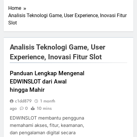
Home
Analisis Teknologi Game, User Experience, Inovasi Fitur
Slot
Analisis Teknologi Game, User
Experience, Inovasi Fitur Slot
Panduan Lengkap Mengenal
EDWINSLOT dari Awal
hingga Mahir
c1dd879
1 month
ago
0
10 mins
EDWINSLOT membantu pengguna
memahami akses, fitur, keamanan,
dan pengalaman digital secara