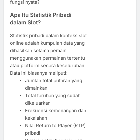
fungsi nyata?
Apa Itu Statistik Pribadi
dalam Slot?
Statistik pribadi dalam konteks slot
online adalah kumpulan data yang
dihasilkan selama pemain
menggunakan permainan tertentu
atau platform secara keseluruhan.
Data ini biasanya meliputi:
Jumlah total putaran yang
dimainkan
Total taruhan yang sudah
dikeluarkan
Frekuensi kemenangan dan
kekalahan
Nilai Return to Player (RTP)
pribadi