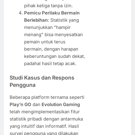
pihak ketiga tanpa izin.
Pemicu Perilaku Bermain
Berlebihan:
Statistik yang
menunjukkan “hampir
menang” bisa menyesatkan
pemain untuk terus
bermain, dengan harapan
keberuntungan sudah dekat,
padahal hasil tetap acak.
Studi Kasus dan Respons
Pengguna
Beberapa platform ternama seperti
Play’n GO
dan
Evolution Gaming
telah mengimplementasikan fitur
statistik pribadi dengan antarmuka
yang intuitif dan informatif. Hasil
survei pengguna yang dilakukan