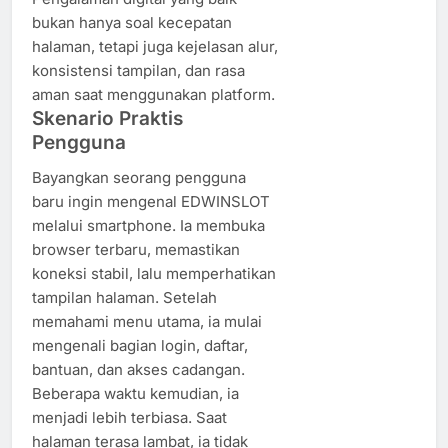
bukan hanya soal kecepatan
halaman, tetapi juga kejelasan alur,
konsistensi tampilan, dan rasa
aman saat menggunakan platform.
Skenario Praktis
Pengguna
Bayangkan seorang pengguna
baru ingin mengenal EDWINSLOT
melalui smartphone. Ia membuka
browser terbaru, memastikan
koneksi stabil, lalu memperhatikan
tampilan halaman. Setelah
memahami menu utama, ia mulai
mengenali bagian login, daftar,
bantuan, dan akses cadangan.
Beberapa waktu kemudian, ia
menjadi lebih terbiasa. Saat
halaman terasa lambat, ia tidak