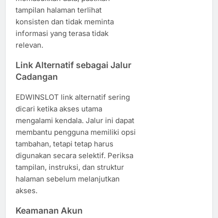
tampilan halaman terlihat
konsisten dan tidak meminta
informasi yang terasa tidak
relevan.
Link Alternatif sebagai Jalur
Cadangan
EDWINSLOT link alternatif sering
dicari ketika akses utama
mengalami kendala. Jalur ini dapat
membantu pengguna memiliki opsi
tambahan, tetapi tetap harus
digunakan secara selektif. Periksa
tampilan, instruksi, dan struktur
halaman sebelum melanjutkan
akses.
Keamanan Akun