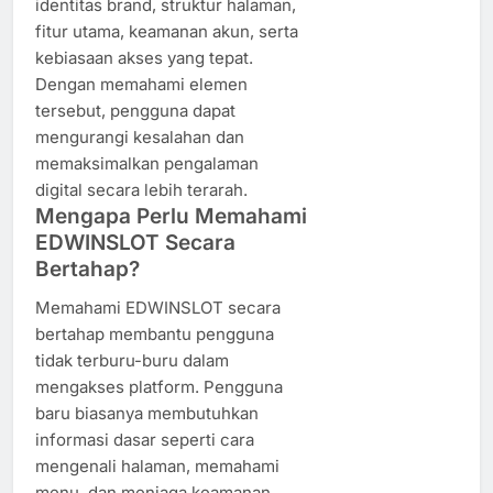
identitas brand, struktur halaman,
fitur utama, keamanan akun, serta
kebiasaan akses yang tepat.
Dengan memahami elemen
tersebut, pengguna dapat
mengurangi kesalahan dan
memaksimalkan pengalaman
digital secara lebih terarah.
Mengapa Perlu Memahami
EDWINSLOT Secara
Bertahap?
Memahami EDWINSLOT secara
bertahap membantu pengguna
tidak terburu-buru dalam
mengakses platform. Pengguna
baru biasanya membutuhkan
informasi dasar seperti cara
mengenali halaman, memahami
menu, dan menjaga keamanan