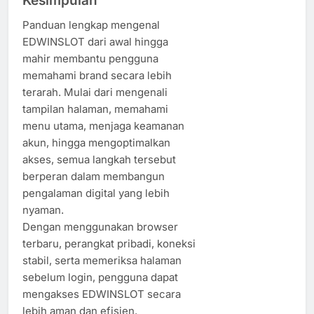
Kesimpulan
Panduan lengkap mengenal
EDWINSLOT dari awal hingga
mahir membantu pengguna
memahami brand secara lebih
terarah. Mulai dari mengenali
tampilan halaman, memahami
menu utama, menjaga keamanan
akun, hingga mengoptimalkan
akses, semua langkah tersebut
berperan dalam membangun
pengalaman digital yang lebih
nyaman.
Dengan menggunakan browser
terbaru, perangkat pribadi, koneksi
stabil, serta memeriksa halaman
sebelum login, pengguna dapat
mengakses EDWINSLOT secara
lebih aman dan efisien.