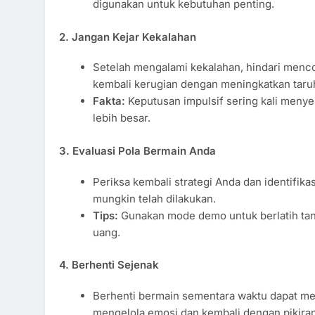
digunakan untuk kebutuhan penting.
2. Jangan Kejar Kekalahan
Setelah mengalami kekalahan, hindari me
kembali kerugian dengan meningkatkan taru
Fakta:
Keputusan impulsif sering kali meny
lebih besar.
3. Evaluasi Pola Bermain Anda
Periksa kembali strategi Anda dan identifika
mungkin telah dilakukan.
Tips:
Gunakan mode demo untuk berlatih tanp
uang.
4. Berhenti Sejenak
Berhenti bermain sementara waktu dapat m
mengelola emosi dan kembali dengan pikiran 