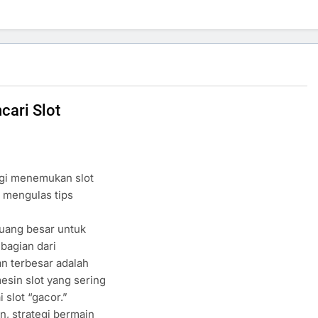
cari Slot
tegi menemukan slot
i mengulas tips
uang besar untuk
bagian dari
n terbesar adalah
sin slot yang sering
slot “gacor.”
n, strategi bermain