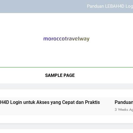
Panduan LEBAH4D Login
Panduan Login KAYA78
Panduan Menggunakan KAY
Panduan EDWINSLOT Login
occo Travel Way
Panduan LEBAH4D Login
Keindahan Maroko Dengan Panduan Lengkap Dari Morocco Trave
Panduan Login KAYA78
SAMPLE PAGE
Panduan Menggunakan KAY
tuk Akses yang Cepat dan Praktis
Panduan Login KAYA
3 Weeks Ago