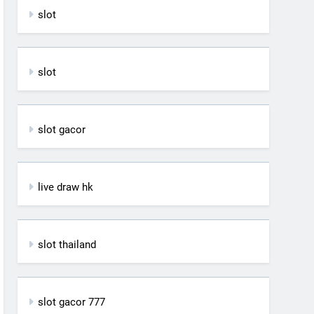
slot
slot
slot gacor
live draw hk
slot thailand
slot gacor 777