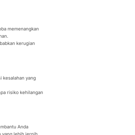
ncoba memenangkan
han.
ebabkan kerugian
si kesalahan yang
a risiko kehilangan
embantu Anda
yang lebih jernih.