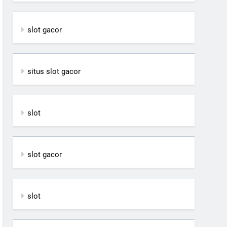
slot gacor
situs slot gacor
slot
slot gacor
slot