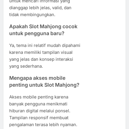
untuk mencari informasi yang
dianggap lebih jelas, valid, dan
tidak membingungkan.
Apakah Slot Mahjong cocok
untuk pengguna baru?
Ya, tema ini relatif mudah dipahami
karena memiliki tampilan visual
yang jelas dan konsep interaksi
yang sederhana.
Mengapa akses mobile
penting untuk Slot Mahjong?
Akses mobile penting karena
banyak pengguna menikmati
hiburan digital melalui ponsel.
Tampilan responsif membuat
pengalaman terasa lebih nyaman.