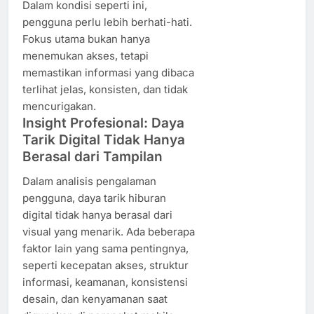
Dalam kondisi seperti ini,
pengguna perlu lebih berhati-hati.
Fokus utama bukan hanya
menemukan akses, tetapi
memastikan informasi yang dibaca
terlihat jelas, konsisten, dan tidak
mencurigakan.
Insight Profesional: Daya
Tarik Digital Tidak Hanya
Berasal dari Tampilan
Dalam analisis pengalaman
pengguna, daya tarik hiburan
digital tidak hanya berasal dari
visual yang menarik. Ada beberapa
faktor lain yang sama pentingnya,
seperti kecepatan akses, struktur
informasi, keamanan, konsistensi
desain, dan kenyamanan saat