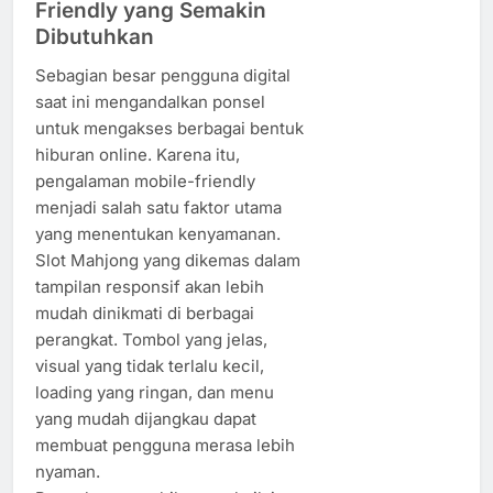
Friendly yang Semakin
Dibutuhkan
Sebagian besar pengguna digital
saat ini mengandalkan ponsel
untuk mengakses berbagai bentuk
hiburan online. Karena itu,
pengalaman mobile-friendly
menjadi salah satu faktor utama
yang menentukan kenyamanan.
Slot Mahjong yang dikemas dalam
tampilan responsif akan lebih
mudah dinikmati di berbagai
perangkat. Tombol yang jelas,
visual yang tidak terlalu kecil,
loading yang ringan, dan menu
yang mudah dijangkau dapat
membuat pengguna merasa lebih
nyaman.