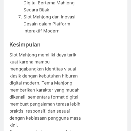
Digital Bertema Mahjong
Secara Bijak
Slot Mahjong dan Inovasi
Desain dalam Platform
Interaktif Modern
Kesimpulan
Slot Mahjong memiliki daya tarik
kuat karena mampu
menggabungkan identitas visual
klasik dengan kebutuhan hiburan
digital modern. Tema Mahjong
memberikan karakter yang mudah
dikenali, sementara format digital
membuat pengalaman terasa lebih
praktis, responsif, dan sesuai
dengan kebiasaan pengguna masa
kini.