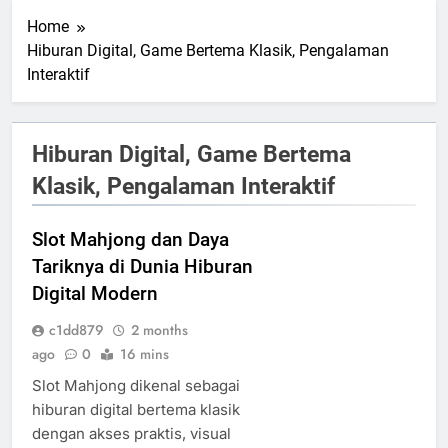
Home
Hiburan Digital, Game Bertema Klasik, Pengalaman
Interaktif
Hiburan Digital, Game Bertema
Klasik, Pengalaman Interaktif
Slot Mahjong dan Daya
Tariknya di Dunia Hiburan
Digital Modern
c1dd879
2 months
ago
0
16 mins
Slot Mahjong dikenal sebagai
hiburan digital bertema klasik
dengan akses praktis, visual