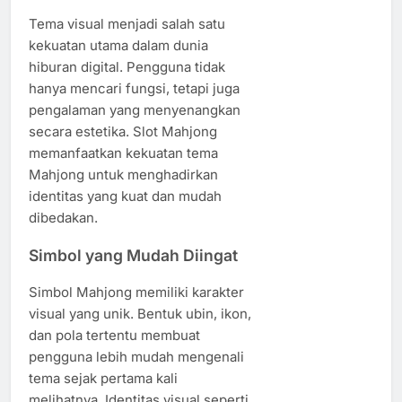
Tema visual menjadi salah satu
kekuatan utama dalam dunia
hiburan digital. Pengguna tidak
hanya mencari fungsi, tetapi juga
pengalaman yang menyenangkan
secara estetika. Slot Mahjong
memanfaatkan kekuatan tema
Mahjong untuk menghadirkan
identitas yang kuat dan mudah
dibedakan.
Simbol yang Mudah Diingat
Simbol Mahjong memiliki karakter
visual yang unik. Bentuk ubin, ikon,
dan pola tertentu membuat
pengguna lebih mudah mengenali
tema sejak pertama kali
melihatnya. Identitas visual seperti