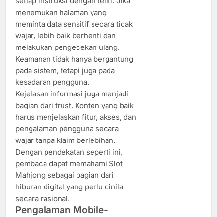
setiap instruksi dengan teliti. Jika
menemukan halaman yang
meminta data sensitif secara tidak
wajar, lebih baik berhenti dan
melakukan pengecekan ulang.
Keamanan tidak hanya bergantung
pada sistem, tetapi juga pada
kesadaran pengguna.
Kejelasan informasi juga menjadi
bagian dari trust. Konten yang baik
harus menjelaskan fitur, akses, dan
pengalaman pengguna secara
wajar tanpa klaim berlebihan.
Dengan pendekatan seperti ini,
pembaca dapat memahami Slot
Mahjong sebagai bagian dari
hiburan digital yang perlu dinilai
secara rasional.
Pengalaman Mobile-