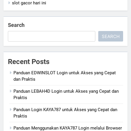
slot gacor hari ini
Search
SEARCH
Recent Posts
Panduan EDWINSLOT Login untuk Akses yang Cepat
dan Praktis
Panduan LEBAH4D Login untuk Akses yang Cepat dan
Praktis
Panduan Login KAYA787 untuk Akses yang Cepat dan
Praktis
Panduan Menggunakan KAYA787 Login melalui Browser