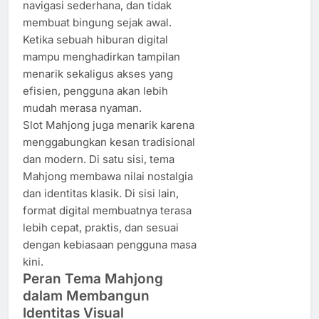
navigasi sederhana, dan tidak
membuat bingung sejak awal.
Ketika sebuah hiburan digital
mampu menghadirkan tampilan
menarik sekaligus akses yang
efisien, pengguna akan lebih
mudah merasa nyaman.
Slot Mahjong juga menarik karena
menggabungkan kesan tradisional
dan modern. Di satu sisi, tema
Mahjong membawa nilai nostalgia
dan identitas klasik. Di sisi lain,
format digital membuatnya terasa
lebih cepat, praktis, dan sesuai
dengan kebiasaan pengguna masa
kini.
Peran Tema Mahjong
dalam Membangun
Identitas Visual