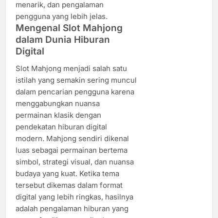
menarik, dan pengalaman
pengguna yang lebih jelas.
Mengenal Slot Mahjong
dalam Dunia Hiburan
Digital
Slot Mahjong menjadi salah satu
istilah yang semakin sering muncul
dalam pencarian pengguna karena
menggabungkan nuansa
permainan klasik dengan
pendekatan hiburan digital
modern. Mahjong sendiri dikenal
luas sebagai permainan bertema
simbol, strategi visual, dan nuansa
budaya yang kuat. Ketika tema
tersebut dikemas dalam format
digital yang lebih ringkas, hasilnya
adalah pengalaman hiburan yang