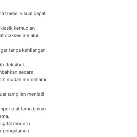
 tradisi visual dapat
 klasik kemudian
t diakses melalui
gar tanpa kehilangan
h fleksibel.
ambahkan secara
lebih mudah memahami
uat tampilan menjadi
emperkuat tema,bukan
tama.
digital modern
uk pengalaman