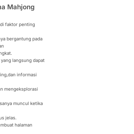
ma Mahjong
i faktor penting
nya bergantung pada
an
ngkat.
yang langsung dapat
ng,dan informasi
an mengeksplorasi
asanya muncul ketika
s jelas.
membuat halaman