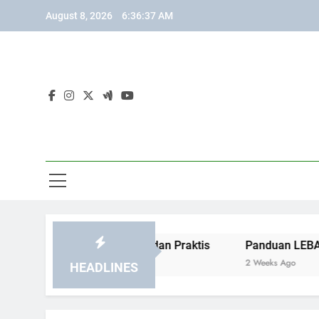
Skip
August 8, 2026
6:36:38 AM
to
content
Mor
Jelajahi 
kses yang Cepat dan Praktis
Panduan LEBAH4D Login u
2 Weeks Ago
HEADLINES