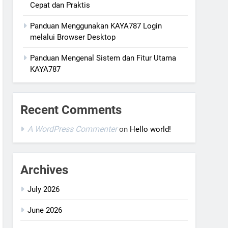
Cepat dan Praktis
Panduan Menggunakan KAYA787 Login
melalui Browser Desktop
Panduan Mengenal Sistem dan Fitur Utama
KAYA787
Recent Comments
A WordPress Commenter
on
Hello world!
Archives
July 2026
June 2026