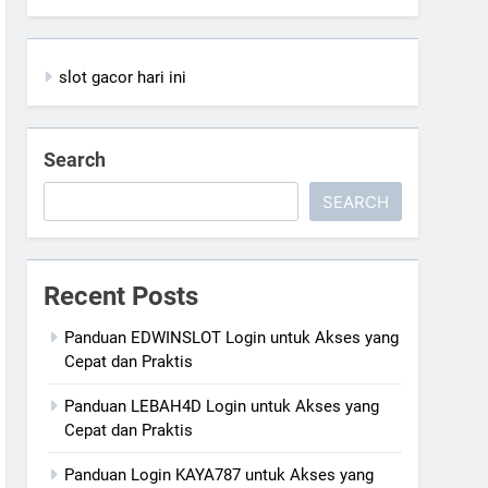
slot gacor hari ini
Search
SEARCH
Recent Posts
Panduan EDWINSLOT Login untuk Akses yang
Cepat dan Praktis
Panduan LEBAH4D Login untuk Akses yang
Cepat dan Praktis
Panduan Login KAYA787 untuk Akses yang