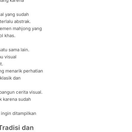
ilang karena
al yang sudah
erlalu abstrak.
elemen mahjong yang
ol khas.
satu sama lain.
u visual
t.
ing menarik perhatian
klasik dan
angun cerita visual.
k karena sudah
ngin ditampilkan
Tradisi dan