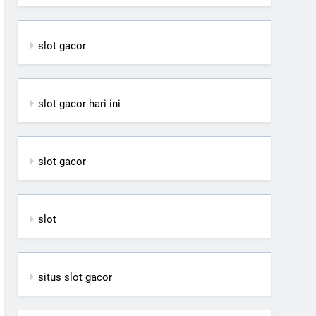
slot gacor
slot gacor hari ini
slot gacor
slot
situs slot gacor