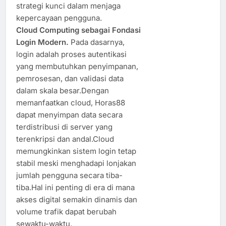
strategi kunci dalam menjaga
kepercayaan pengguna.
Cloud Computing sebagai Fondasi
Login Modern.
Pada dasarnya,
login adalah proses autentikasi
yang membutuhkan penyimpanan,
pemrosesan, dan validasi data
dalam skala besar.Dengan
memanfaatkan cloud, Horas88
dapat menyimpan data secara
terdistribusi di server yang
terenkripsi dan andal.Cloud
memungkinkan sistem login tetap
stabil meski menghadapi lonjakan
jumlah pengguna secara tiba-
tiba.Hal ini penting di era di mana
akses digital semakin dinamis dan
volume trafik dapat berubah
sewaktu-waktu.