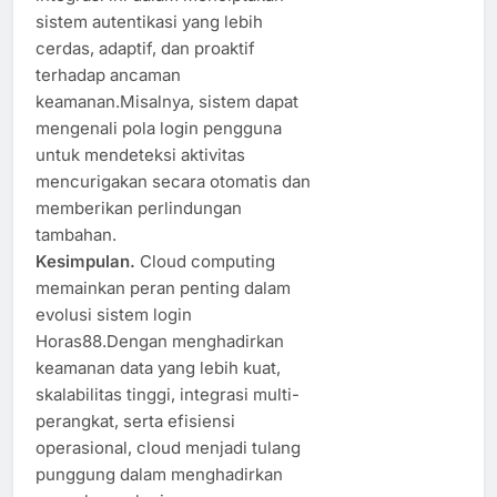
sistem autentikasi yang lebih
cerdas, adaptif, dan proaktif
terhadap ancaman
keamanan.Misalnya, sistem dapat
mengenali pola login pengguna
untuk mendeteksi aktivitas
mencurigakan secara otomatis dan
memberikan perlindungan
tambahan.
Kesimpulan.
Cloud computing
memainkan peran penting dalam
evolusi sistem login
Horas88.Dengan menghadirkan
keamanan data yang lebih kuat,
skalabilitas tinggi, integrasi multi-
perangkat, serta efisiensi
operasional, cloud menjadi tulang
punggung dalam menghadirkan