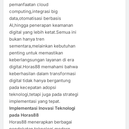
pemanfaatan cloud
computing,integrasi big
data,otomatisasi berbasis
AI,hingga penerapan keamanan
digital yang lebih ketat.Semua ini
bukan hanya tren
sementara,melainkan kebutuhan
penting untuk memastikan
keberlangsungan layanan di era
digital.Horas88 memahami bahwa
keberhasilan dalam transformasi
digital tidak hanya bergantung
pada kecepatan adopsi
teknologi,tetapi juga pada strategi
implementasi yang tepat.
Implementasi Inovasi Teknologi
pada Horas88
Horas88 menerapkan berbagai
pendekatan teknologi modern