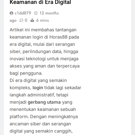
Keamanan di Era Digital
c1dd879
12 months
ago
0
6 mins
Artikel ini membahas tantangan
keamanan login di Horas88 pada
era digital, mulai dari serangan
siber, perlindungan data, hingga
inovasi teknologi untuk menjaga
akses yang aman dan terpercaya
bagi pengguna.
Di era digital yang semakin
kompleks,
login
tidak lagi sekadar
langkah administratif, tetapi
menjadi
gerbang utama
yang
menentukan keamanan sebuah
platform. Dengan meningkatnya
ancaman siber dan serangan
digital yang semakin canggih,