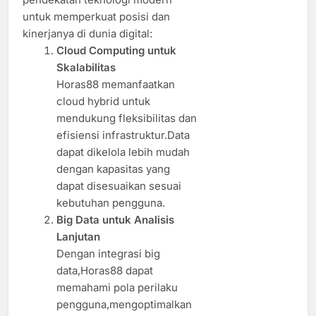
untuk memperkuat posisi dan
kinerjanya di dunia digital:
Cloud Computing untuk
Skalabilitas
Horas88 memanfaatkan
cloud hybrid untuk
mendukung fleksibilitas dan
efisiensi infrastruktur.Data
dapat dikelola lebih mudah
dengan kapasitas yang
dapat disesuaikan sesuai
kebutuhan pengguna.
Big Data untuk Analisis
Lanjutan
Dengan integrasi big
data,Horas88 dapat
memahami pola perilaku
pengguna,mengoptimalkan