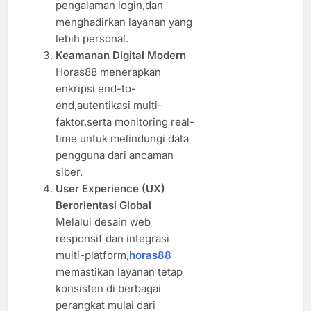
pengalaman login,dan
menghadirkan layanan yang
lebih personal.
Keamanan Digital Modern
Horas88 menerapkan
enkripsi end-to-
end,autentikasi multi-
faktor,serta monitoring real-
time untuk melindungi data
pengguna dari ancaman
siber.
User Experience (UX)
Berorientasi Global
Melalui desain web
responsif dan integrasi
multi-platform,
horas88
memastikan layanan tetap
konsisten di berbagai
perangkat mulai dari