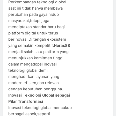
Perkembangan teknologi global
saat ini tidak hanya membawa
perubahan pada gaya hidup
masyarakat,tetapi juga
menciptakan standar baru bagi
platform digital untuk terus
berinovasi.Di tengah ekosistem
yang semakin kompetitif,
Horas88
menjadi salah satu platform yang
menunjukkan komitmen tinggi
dalam mengadopsi inovasi
teknologi global demi
menghadirkan layanan yang
modern,efisien,dan relevan
dengan kebutuhan pengguna.
Inovasi Teknologi Global sebagai
Pilar Transformasi
Inovasi teknologi global mencakup
berbagai aspek,seperti