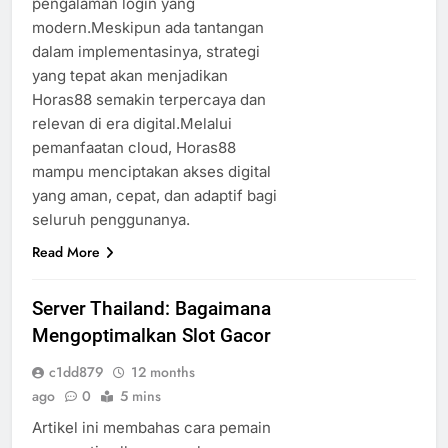
pengalaman login yang
modern.Meskipun ada tantangan
dalam implementasinya, strategi
yang tepat akan menjadikan
Horas88 semakin terpercaya dan
relevan di era digital.Melalui
pemanfaatan cloud, Horas88
mampu menciptakan akses digital
yang aman, cepat, dan adaptif bagi
seluruh penggunanya.
Read More
Server Thailand: Bagaimana
Mengoptimalkan Slot Gacor
c1dd879
12 months
ago
0
5 mins
Artikel ini membahas cara pemain