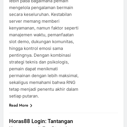
lebih pada bagaimana pemain
mengelola pengalaman bermain
secara keseluruhan. Kestabilan
server memang memberi
kenyamanan, namun faktor seperti
manajemen waktu, pemanfaatan
slot demo, dukungan komunitas,
hingga kontrol emosi sama
pentingnya. Dengan kombinasi
strategi teknis dan psikologis,
pemain dapat menikmati
permainan dengan lebih maksimal,
sekaligus memahami bahwa RNG
tetap menjadi penentu akhir dalam
setiap putaran.
Read More
Horas88 Login: Tantangan