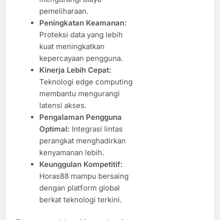
pemeliharaan.
Peningkatan Keamanan:
Proteksi data yang lebih
kuat meningkatkan
kepercayaan pengguna.
Kinerja Lebih Cepat:
Teknologi edge computing
membantu mengurangi
latensi akses.
Pengalaman Pengguna
Optimal:
Integrasi lintas
perangkat menghadirkan
kenyamanan lebih.
Keunggulan Kompetitif:
Horas88 mampu bersaing
dengan platform global
berkat teknologi terkini.