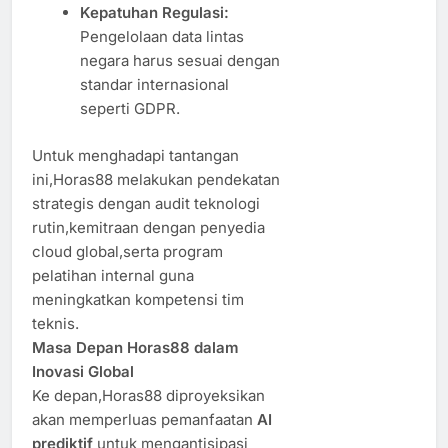
Kepatuhan Regulasi:
Pengelolaan data lintas
negara harus sesuai dengan
standar internasional
seperti GDPR.
Untuk menghadapi tantangan
ini,Horas88 melakukan pendekatan
strategis dengan audit teknologi
rutin,kemitraan dengan penyedia
cloud global,serta program
pelatihan internal guna
meningkatkan kompetensi tim
teknis.
Masa Depan Horas88 dalam
Inovasi Global
Ke depan,Horas88 diproyeksikan
akan memperluas pemanfaatan
AI
prediktif
untuk mengantisipasi