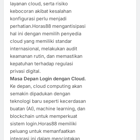
layanan cloud, serta risiko
kebocoran akibat kesalahan
konfigurasi perlu menjadi
perhatian.Horas88 mengantisipasi
hal ini dengan memilih penyedia
cloud yang memiliki standar
internasional, melakukan audit
keamanan rutin, dan memastikan
kepatuhan terhadap regulasi
privasi digital.
Masa Depan Login dengan Cloud.
Ke depan, cloud computing akan
semakin dipadukan dengan
teknologi baru seperti kecerdasan
buatan (AI), machine learning, dan
blockchain untuk memperkuat
sistem login.Horas88 memiliki
peluang untuk memanfaatkan
integrasi ini dalam menciptakan