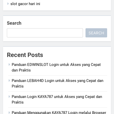
slot gacor hari ini
Search
SEARCH
Recent Posts
Panduan EDWINSLOT Login untuk Akses yang Cepat
dan Praktis
Panduan LEBAH4D Login untuk Akses yang Cepat dan
Praktis
Panduan Login KAYA787 untuk Akses yang Cepat dan
Praktis
Panduan Menggunakan KAYA787 Login melalui Browser