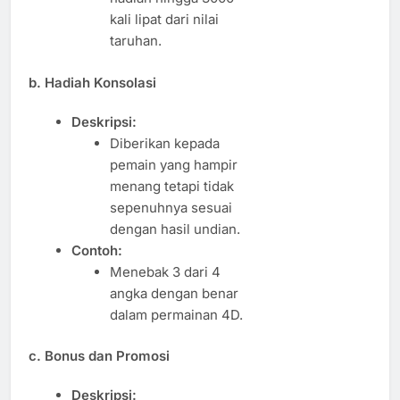
kali lipat dari nilai
taruhan.
b. Hadiah Konsolasi
Deskripsi:
Diberikan kepada
pemain yang hampir
menang tetapi tidak
sepenuhnya sesuai
dengan hasil undian.
Contoh:
Menebak 3 dari 4
angka dengan benar
dalam permainan 4D.
c. Bonus dan Promosi
Deskripsi: