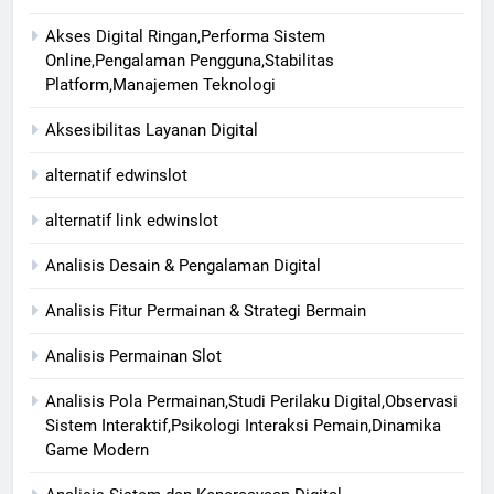
Akses Digital Ringan,Performa Sistem
Online,Pengalaman Pengguna,Stabilitas
Platform,Manajemen Teknologi
Aksesibilitas Layanan Digital
alternatif edwinslot
alternatif link edwinslot
Analisis Desain & Pengalaman Digital
Analisis Fitur Permainan & Strategi Bermain
Analisis Permainan Slot
Analisis Pola Permainan,Studi Perilaku Digital,Observasi
Sistem Interaktif,Psikologi Interaksi Pemain,Dinamika
Game Modern