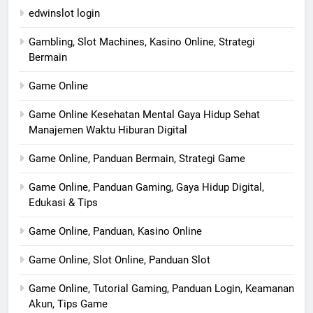
edwinslot login
Gambling, Slot Machines, Kasino Online, Strategi
Bermain
Game Online
Game Online Kesehatan Mental Gaya Hidup Sehat
Manajemen Waktu Hiburan Digital
Game Online, Panduan Bermain, Strategi Game
Game Online, Panduan Gaming, Gaya Hidup Digital,
Edukasi & Tips
Game Online, Panduan, Kasino Online
Game Online, Slot Online, Panduan Slot
Game Online, Tutorial Gaming, Panduan Login, Keamanan
Akun, Tips Game