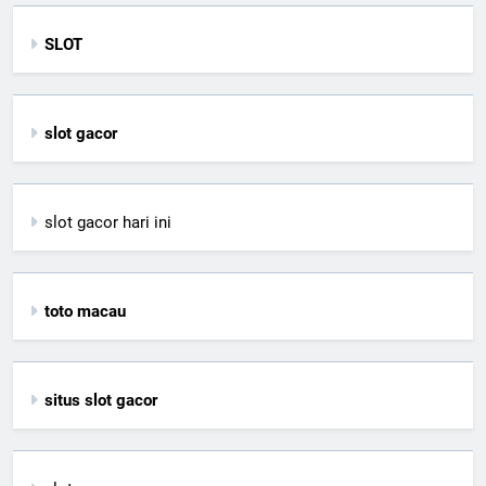
SLOT
slot gacor
slot gacor hari ini
toto macau
situs slot gacor