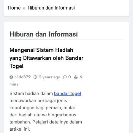
Home
Hiburan dan Informasi
Hiburan dan Informasi
Mengenal Sistem Hadiah
yang Ditawarkan oleh Bandar
Togel
c1dd879
2 years ago
0
6
mins
Sistem hadiah dalam
bandar togel
menawarkan berbagai jenis
keuntungan bagi pemain, mulai
dari hadiah utama hingga bonus
tambahan. Pelajari detailnya dalam
artikel ini.