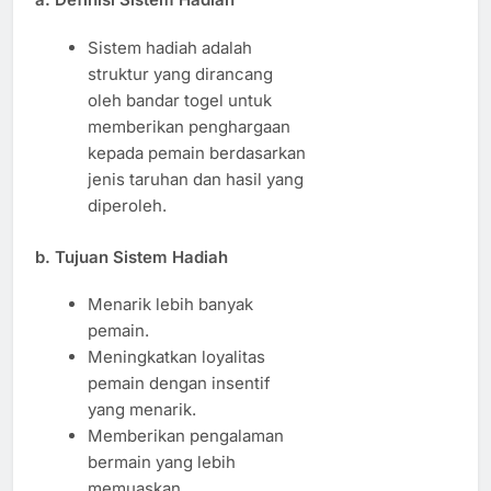
Sistem hadiah adalah
struktur yang dirancang
oleh bandar togel untuk
memberikan penghargaan
kepada pemain berdasarkan
jenis taruhan dan hasil yang
diperoleh.
b. Tujuan Sistem Hadiah
Menarik lebih banyak
pemain.
Meningkatkan loyalitas
pemain dengan insentif
yang menarik.
Memberikan pengalaman
bermain yang lebih
memuaskan.