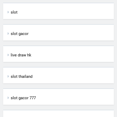
slot
slot gacor
live draw hk
slot thailand
slot gacor 777