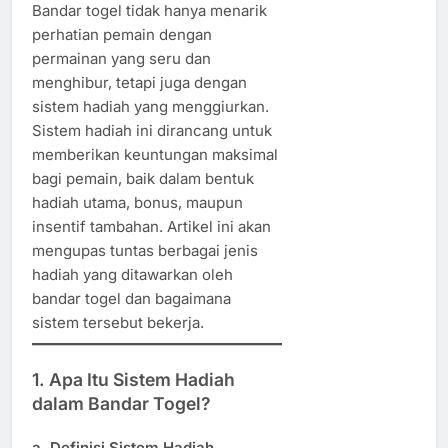
Bandar togel tidak hanya menarik
perhatian pemain dengan
permainan yang seru dan
menghibur, tetapi juga dengan
sistem hadiah yang menggiurkan.
Sistem hadiah ini dirancang untuk
memberikan keuntungan maksimal
bagi pemain, baik dalam bentuk
hadiah utama, bonus, maupun
insentif tambahan. Artikel ini akan
mengupas tuntas berbagai jenis
hadiah yang ditawarkan oleh
bandar togel dan bagaimana
sistem tersebut bekerja.
1. Apa Itu Sistem Hadiah
dalam Bandar Togel?
a. Definisi Sistem Hadiah