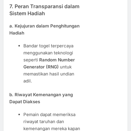
7. Peran Transparansi dalam
Sistem Hadiah
a. Kejujuran dalam Penghitungan
Hadiah
Bandar togel terpercaya
menggunakan teknologi
seperti
Random Number
Generator (RNG)
untuk
memastikan hasil undian
adil.
b. Riwayat Kemenangan yang
Dapat Diakses
Pemain dapat memeriksa
riwayat taruhan dan
kemenangan mereka kapan