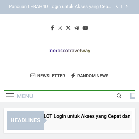
Skip
Panduan Login KAYA787 untuk Akses yang Cepat
to
dan Praktis
content
Panduan Menggunakan KAYA787 Login melalui
Browser Desktop
Panduan EDWINSLOT Login untuk Akses yang
Cepat dan Praktis
Panduan LEBAH4D Login untuk Akses yang Cepat
dan Praktis
Panduan Login KAYA787 untuk Akses yang Cepat
dan Praktis
Morocco Travel
Jelajahi Keindahan Maroko Dengan
Panduan Menggunakan KAYA787 Login melalui
NEWSLETTER
RANDOM NEWS
Way
Browser Desktop
Panduan Lengkap Dari Morocco Travel Way.
Untuk Pengalaman Wisata Yang Tak
MENU
Terlupakan.
anduan EDWINSLOT Login untuk Akses yang Cepat dan Praktis
HEADLINES
Weeks Ago