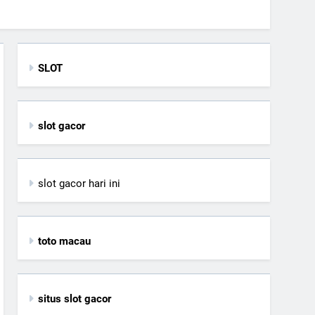
SLOT
slot gacor
slot gacor hari ini
toto macau
situs slot gacor