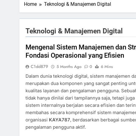
Home
Teknologi & Manajemen Digital
Teknologi & Manajemen Digital
Mengenal Sistem Manajemen dan Str
Fondasi Operasional yang Efisien
C1dd879
5 Months Ago
0
6 Mins
Dalam dunia teknologi digital, sistem manajemen da
merupakan dua komponen yang sangat penting un
kualitas layanan dan pengalaman pengguna. Sebua
tidak hanya dinilai dari tampilannya saja, tetapi jug
sistem internalnya berjalan secara efisien dan terint
membahas secara komprehensif sistem manajemen
organisasi
KAYA787
, berdasarkan berbagai sumbe
pengalaman pengguna aktif.