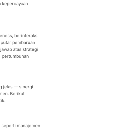
n kepercayaan
ness, berinteraksi
eputar pembaruan
 jawab atas strategi
tu pertumbuhan
g jelas — sinergi
men. Berikut
ik:
i seperti manajemen