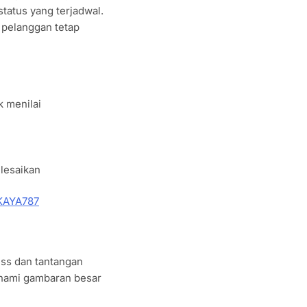
status yang terjadwal.
 pelanggan tetap
 menilai
lesaikan
KAYA787
ess dan tantangan
hami gambaran besar