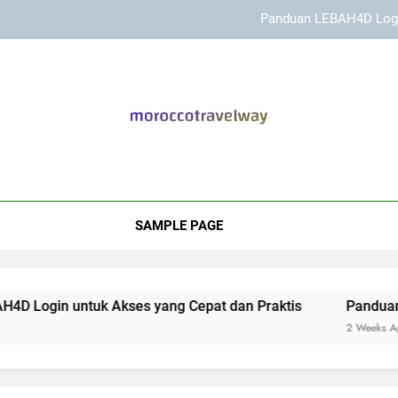
Panduan LEBAH4D Login
Panduan Login KAYA78
Panduan Menggunakan KAY
Panduan EDWINSLOT Login
occo Travel Way
Panduan LEBAH4D Login
Keindahan Maroko Dengan Panduan Lengkap Dari Morocco Trave
Panduan Login KAYA78
SAMPLE PAGE
Panduan Menggunakan KAY
tuk Akses yang Cepat dan Praktis
Panduan Login KAYA
2 Weeks Ago