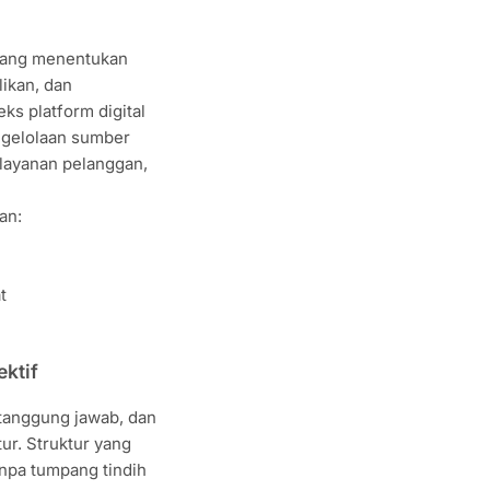
 yang menentukan
ikan, dan
ks platform digital
ngelolaan sumber
 layanan pelanggan,
an:
t
ektif
 tanggung jawab, dan
ur. Struktur yang
anpa tumpang tindih