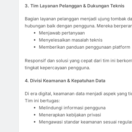
3.
Tim Layanan Pelanggan & Dukungan Teknis
Bagian layanan pelanggan menjadi ujung tombak da
hubungan baik dengan pengguna. Mereka berperan
Menjawab pertanyaan
Menyelesaikan masalah teknis
Memberikan panduan penggunaan platform
Responsif dan solusi yang cepat dari tim ini berkon
tingkat kepercayaan pengguna.
4.
Divisi Keamanan & Kepatuhan Data
Di era digital, keamanan data menjadi aspek yang ti
Tim ini bertugas:
Melindungi informasi pengguna
Menerapkan kebijakan privasi
Mengawasi standar keamanan sesuai regula