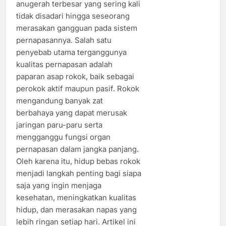
anugerah terbesar yang sering kali
tidak disadari hingga seseorang
merasakan gangguan pada sistem
pernapasannya. Salah satu
penyebab utama terganggunya
kualitas pernapasan adalah
paparan asap rokok, baik sebagai
perokok aktif maupun pasif. Rokok
mengandung banyak zat
berbahaya yang dapat merusak
jaringan paru-paru serta
mengganggu fungsi organ
pernapasan dalam jangka panjang.
Oleh karena itu, hidup bebas rokok
menjadi langkah penting bagi siapa
saja yang ingin menjaga
kesehatan, meningkatkan kualitas
hidup, dan merasakan napas yang
lebih ringan setiap hari. Artikel ini