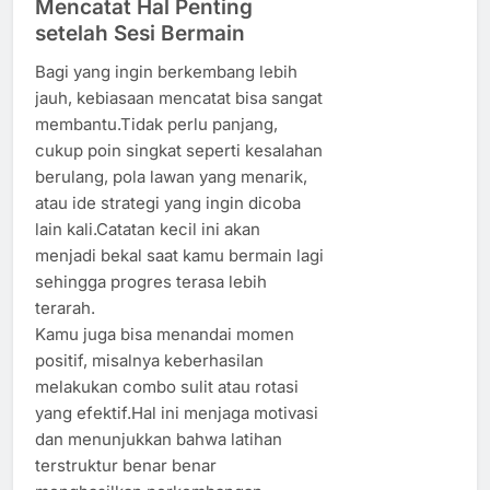
Mencatat Hal Penting
setelah Sesi Bermain
Bagi yang ingin berkembang lebih
jauh, kebiasaan mencatat bisa sangat
membantu.Tidak perlu panjang,
cukup poin singkat seperti kesalahan
berulang, pola lawan yang menarik,
atau ide strategi yang ingin dicoba
lain kali.Catatan kecil ini akan
menjadi bekal saat kamu bermain lagi
sehingga progres terasa lebih
terarah.
Kamu juga bisa menandai momen
positif, misalnya keberhasilan
melakukan combo sulit atau rotasi
yang efektif.Hal ini menjaga motivasi
dan menunjukkan bahwa latihan
terstruktur benar benar