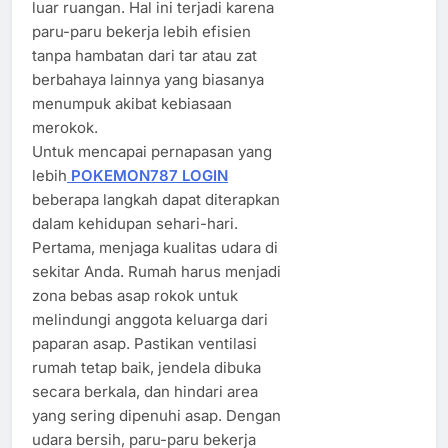
luar ruangan. Hal ini terjadi karena
paru-paru bekerja lebih efisien
tanpa hambatan dari tar atau zat
berbahaya lainnya yang biasanya
menumpuk akibat kebiasaan
merokok.
Untuk mencapai pernapasan yang
lebih
POKEMON787 LOGIN
beberapa langkah dapat diterapkan
dalam kehidupan sehari-hari.
Pertama, menjaga kualitas udara di
sekitar Anda. Rumah harus menjadi
zona bebas asap rokok untuk
melindungi anggota keluarga dari
paparan asap. Pastikan ventilasi
rumah tetap baik, jendela dibuka
secara berkala, dan hindari area
yang sering dipenuhi asap. Dengan
udara bersih, paru-paru bekerja