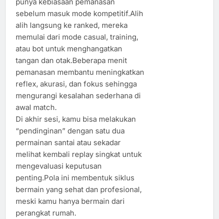
punya kebiasaan pemanasan
sebelum masuk mode kompetitif.Alih
alih langsung ke ranked, mereka
memulai dari mode casual, training,
atau bot untuk menghangatkan
tangan dan otak.Beberapa menit
pemanasan membantu meningkatkan
reflex, akurasi, dan fokus sehingga
mengurangi kesalahan sederhana di
awal match.
Di akhir sesi, kamu bisa melakukan
“pendinginan” dengan satu dua
permainan santai atau sekadar
melihat kembali replay singkat untuk
mengevaluasi keputusan
penting.Pola ini membentuk siklus
bermain yang sehat dan profesional,
meski kamu hanya bermain dari
perangkat rumah.