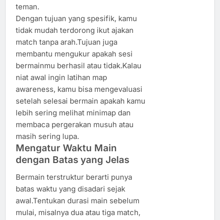
teman.
Dengan tujuan yang spesifik, kamu
tidak mudah terdorong ikut ajakan
match tanpa arah.Tujuan juga
membantu mengukur apakah sesi
bermainmu berhasil atau tidak.Kalau
niat awal ingin latihan map
awareness, kamu bisa mengevaluasi
setelah selesai bermain apakah kamu
lebih sering melihat minimap dan
membaca pergerakan musuh atau
masih sering lupa.
Mengatur Waktu Main
dengan Batas yang Jelas
Bermain terstruktur berarti punya
batas waktu yang disadari sejak
awal.Tentukan durasi main sebelum
mulai, misalnya dua atau tiga match,