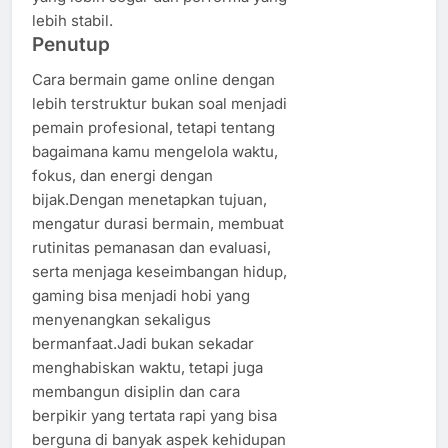
lebih stabil.
Penutup
Cara bermain game online dengan
lebih terstruktur bukan soal menjadi
pemain profesional, tetapi tentang
bagaimana kamu mengelola waktu,
fokus, dan energi dengan
bijak.Dengan menetapkan tujuan,
mengatur durasi bermain, membuat
rutinitas pemanasan dan evaluasi,
serta menjaga keseimbangan hidup,
gaming bisa menjadi hobi yang
menyenangkan sekaligus
bermanfaat.Jadi bukan sekadar
menghabiskan waktu, tetapi juga
membangun disiplin dan cara
berpikir yang tertata rapi yang bisa
berguna di banyak aspek kehidupan