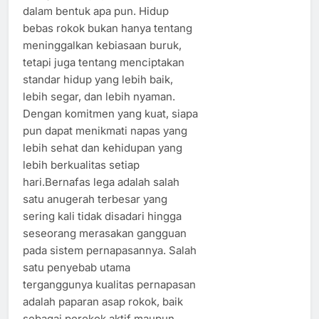
dalam bentuk apa pun. Hidup
bebas rokok bukan hanya tentang
meninggalkan kebiasaan buruk,
tetapi juga tentang menciptakan
standar hidup yang lebih baik,
lebih segar, dan lebih nyaman.
Dengan komitmen yang kuat, siapa
pun dapat menikmati napas yang
lebih sehat dan kehidupan yang
lebih berkualitas setiap
hari.Bernafas lega adalah salah
satu anugerah terbesar yang
sering kali tidak disadari hingga
seseorang merasakan gangguan
pada sistem pernapasannya. Salah
satu penyebab utama
terganggunya kualitas pernapasan
adalah paparan asap rokok, baik
sebagai perokok aktif maupun