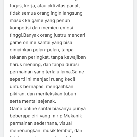
tugas, kerja, atau aktivitas padat,
tidak semua orang ingin langsung
masuk ke game yang penuh
kompetisi dan memicu emosi
tinggi.Banyak orang justru mencari
game online santai yang bisa
dimainkan pelan-pelan, tanpa
tekanan peringkat, tanpa kewajiban
harus menang, dan tanpa durasi
permainan yang terlalu lama.Game
seperti ini menjadi ruang kecil
untuk bernapas, mengalihkan
pikiran, dan merilekskan tubuh
serta mental sejenak.
Game online santai biasanya punya
beberapa ciri yang mirip.Mekanik
permainan sederhana, visual
menenangkan, musik lembut, dan