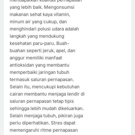
yang lebih baik. Mengonsumsi
makanan sehat kaya vitamin,
minum air yang cukup, dan
menghindari polusi udara adalah
langkah yang mendukung
kesehatan paru-paru. Buah-
buahan seperti jeruk, apel, dan
anggur memiliki manfaat
antioksidan yang membantu
memperbaiki jaringan tubuh
termasuk saluran pernapasan.
Selain itu, mencukupi kebutuhan
cairan membantu menjaga lendir di
saluran pernapasan tetap tipis
sehingga lebih mudah dikeluarkan.
Selain menjaga tubuh, pikiran juga
perlu diperhatikan. Stres dapat
memengaruhi ritme pernapasan