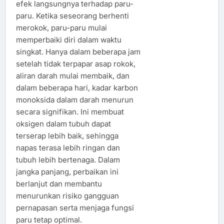
efek langsungnya terhadap paru-
paru. Ketika seseorang berhenti
merokok, paru-paru mulai
memperbaiki diri dalam waktu
singkat. Hanya dalam beberapa jam
setelah tidak terpapar asap rokok,
aliran darah mulai membaik, dan
dalam beberapa hari, kadar karbon
monoksida dalam darah menurun
secara signifikan. Ini membuat
oksigen dalam tubuh dapat
terserap lebih baik, sehingga
napas terasa lebih ringan dan
tubuh lebih bertenaga. Dalam
jangka panjang, perbaikan ini
berlanjut dan membantu
menurunkan risiko gangguan
pernapasan serta menjaga fungsi
paru tetap optimal.