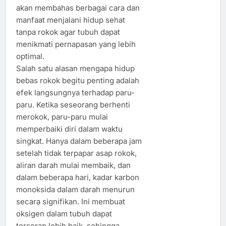
akan membahas berbagai cara dan
manfaat menjalani hidup sehat
tanpa rokok agar tubuh dapat
menikmati pernapasan yang lebih
optimal.
Salah satu alasan mengapa hidup
bebas rokok begitu penting adalah
efek langsungnya terhadap paru-
paru. Ketika seseorang berhenti
merokok, paru-paru mulai
memperbaiki diri dalam waktu
singkat. Hanya dalam beberapa jam
setelah tidak terpapar asap rokok,
aliran darah mulai membaik, dan
dalam beberapa hari, kadar karbon
monoksida dalam darah menurun
secara signifikan. Ini membuat
oksigen dalam tubuh dapat
terserap lebih baik, sehingga