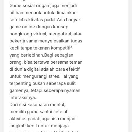
Game sosial ringan juga menjadi
pilihan menarik untuk dimainkan
setelah aktivitas padat.Ada banyak
game online dengan konsep
nongkrong virtual, mengobrol, atau
bekerja sama menyelesaikan tugas
kecil tanpa tekanan kompetitif
yang berlebihan.Bagi sebagian
orang, bisa tertawa bersama teman
di dunia digital adalah cara efektif
untuk mengurangi stres.Hal yang
terpenting bukan seberapa sulit
gamenya, tetapi seberapa nyaman
interaksinya.
Dari sisi kesehatan mental,
memilih game santai setelah
aktivitas padat juga bisa menjadi
langkah kecil untuk menjaga