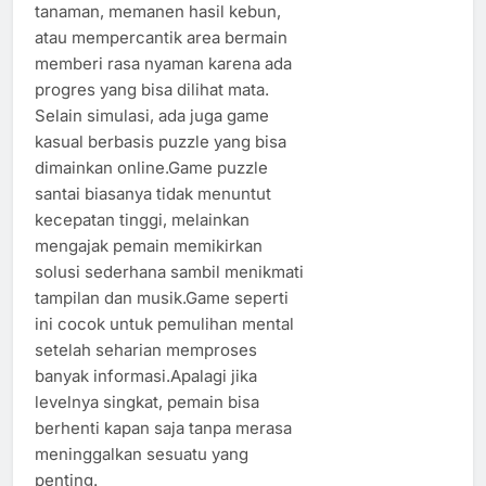
tanaman, memanen hasil kebun,
atau mempercantik area bermain
memberi rasa nyaman karena ada
progres yang bisa dilihat mata.
Selain simulasi, ada juga game
kasual berbasis puzzle yang bisa
dimainkan online.Game puzzle
santai biasanya tidak menuntut
kecepatan tinggi, melainkan
mengajak pemain memikirkan
solusi sederhana sambil menikmati
tampilan dan musik.Game seperti
ini cocok untuk pemulihan mental
setelah seharian memproses
banyak informasi.Apalagi jika
levelnya singkat, pemain bisa
berhenti kapan saja tanpa merasa
meninggalkan sesuatu yang
penting.