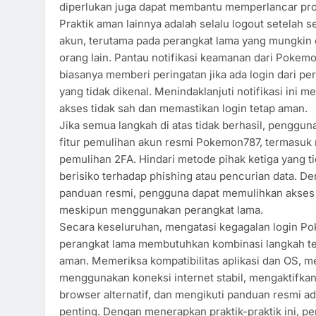
diperlukan juga dapat membantu memperlancar pros
Praktik aman lainnya adalah selalu logout setelah
akun, terutama pada perangkat lama yang mungkin
orang lain. Pantau notifikasi keamanan dari Pokem
biasanya memberi peringatan jika ada login dari per
yang tidak dikenal. Menindaklanjuti notifikasi in
akses tidak sah dan memastikan login tetap aman.
Jika semua langkah di atas tidak berhasil, pengg
fitur pemulihan akun resmi Pokemon787, termasuk r
pemulihan 2FA. Hindari metode pihak ketiga yang ti
berisiko terhadap phishing atau pencurian data. D
panduan resmi, pengguna dapat memulihkan akse
meskipun menggunakan perangkat lama.
Secara keseluruhan, mengatasi kegagalan login P
perangkat lama membutuhkan kombinasi langkah tek
aman. Memeriksa kompatibilitas aplikasi dan OS, 
menggunakan koneksi internet stabil, mengaktifka
browser alternatif, dan mengikuti panduan resmi a
penting. Dengan menerapkan praktik-praktik ini, p