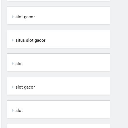
slot gacor
situs slot gacor
slot
slot gacor
slot