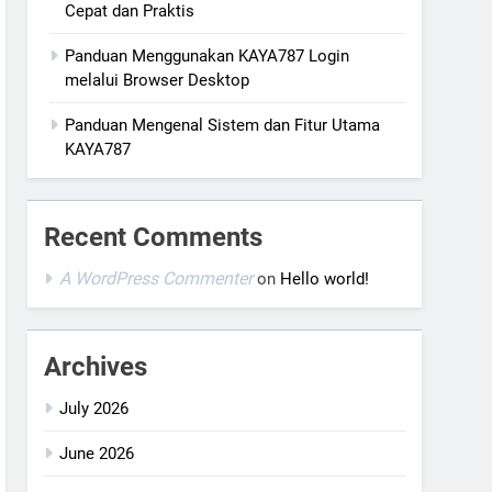
Cepat dan Praktis
Panduan Menggunakan KAYA787 Login
melalui Browser Desktop
Panduan Mengenal Sistem dan Fitur Utama
KAYA787
Recent Comments
A WordPress Commenter
on
Hello world!
Archives
July 2026
June 2026