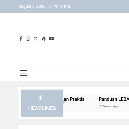
Skip
August 8, 2026
6:19:48 PM
to
content
Mor
Jelajahi 
ses yang Cepat dan Praktis
Panduan LEBAH4D Login un
2 Weeks Ago
HEADLINES