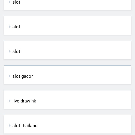
slot
slot
slot
slot gacor
live draw hk
slot thailand