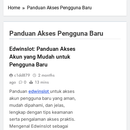
Home
Panduan Akses Pengguna Baru
Panduan Akses Pengguna Baru
Edwinslot: Panduan Akses
Akun yang Mudah untuk
Pengguna Baru
c1dd879
2 months
ago
0
13 mins
Panduan
edwinslot
untuk akses
akun pengguna baru yang aman,
mudah dipahami, dan jelas,
lengkap dengan tips keamanan
serta pengalaman akses praktis.
Mengenal Edwinslot sebagai