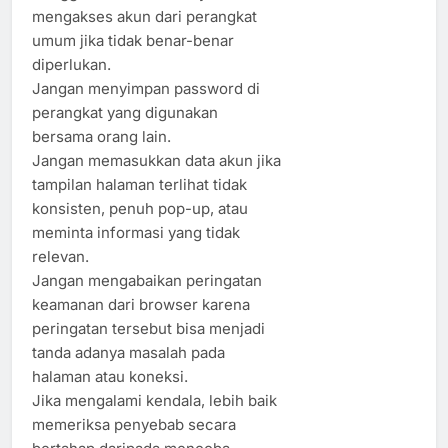
mengakses akun dari perangkat
umum jika tidak benar-benar
diperlukan.
Jangan menyimpan password di
perangkat yang digunakan
bersama orang lain.
Jangan memasukkan data akun jika
tampilan halaman terlihat tidak
konsisten, penuh pop-up, atau
meminta informasi yang tidak
relevan.
Jangan mengabaikan peringatan
keamanan dari browser karena
peringatan tersebut bisa menjadi
tanda adanya masalah pada
halaman atau koneksi.
Jika mengalami kendala, lebih baik
memeriksa penyebab secara