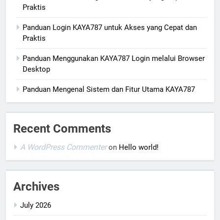
Praktis
Panduan Login KAYA787 untuk Akses yang Cepat dan
Praktis
Panduan Menggunakan KAYA787 Login melalui Browser
Desktop
Panduan Mengenal Sistem dan Fitur Utama KAYA787
Recent Comments
A WordPress Commenter
on
Hello world!
Archives
July 2026