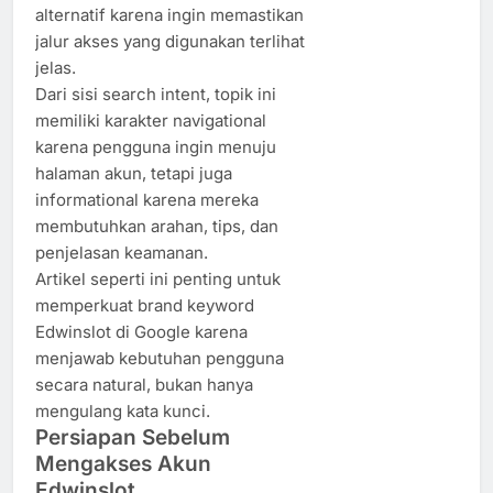
alternatif karena ingin memastikan
jalur akses yang digunakan terlihat
jelas.
Dari sisi search intent, topik ini
memiliki karakter navigational
karena pengguna ingin menuju
halaman akun, tetapi juga
informational karena mereka
membutuhkan arahan, tips, dan
penjelasan keamanan.
Artikel seperti ini penting untuk
memperkuat brand keyword
Edwinslot di Google karena
menjawab kebutuhan pengguna
secara natural, bukan hanya
mengulang kata kunci.
Persiapan Sebelum
Mengakses Akun
Edwinslot