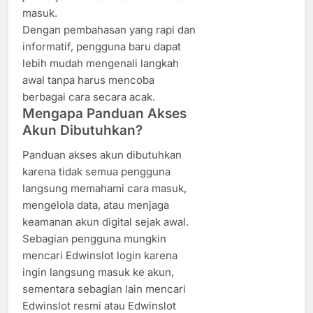
masuk.
Dengan pembahasan yang rapi dan
informatif, pengguna baru dapat
lebih mudah mengenali langkah
awal tanpa harus mencoba
berbagai cara secara acak.
Mengapa Panduan Akses
Akun Dibutuhkan?
Panduan akses akun dibutuhkan
karena tidak semua pengguna
langsung memahami cara masuk,
mengelola data, atau menjaga
keamanan akun digital sejak awal.
Sebagian pengguna mungkin
mencari Edwinslot login karena
ingin langsung masuk ke akun,
sementara sebagian lain mencari
Edwinslot resmi atau Edwinslot