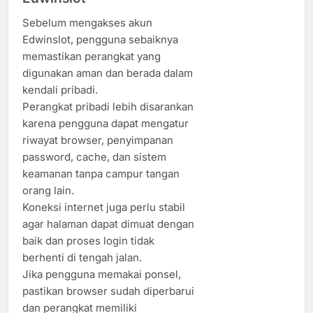
Sebelum mengakses akun
Edwinslot, pengguna sebaiknya
memastikan perangkat yang
digunakan aman dan berada dalam
kendali pribadi.
Perangkat pribadi lebih disarankan
karena pengguna dapat mengatur
riwayat browser, penyimpanan
password, cache, dan sistem
keamanan tanpa campur tangan
orang lain.
Koneksi internet juga perlu stabil
agar halaman dapat dimuat dengan
baik dan proses login tidak
berhenti di tengah jalan.
Jika pengguna memakai ponsel,
pastikan browser sudah diperbarui
dan perangkat memiliki