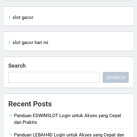
slot gacor
slot gacor hari ini
Search
SEARCH
Recent Posts
Panduan EDWINSLOT Login untuk Akses yang Cepat
dan Praktis
Panduan LEBAH4D Login untuk Akses yang Cepat dan