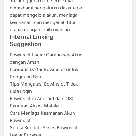
Ya, pengguna baru sebaiknya
memahami pengaturan dasar agar
dapat mengelola akun, menjaga
keamanan, dan mengenali fitur
utama dengan lebih nyaman.
Internal Linking
Suggestion
Edwinslot Login: Cara Akses Akun
dengan Aman
Panduan Daftar Edwinslot untuk
Pengguna Baru
Tips Mengatasi Edwinslot Tidak
Bisa Login
Edwinslot di Android dan iOS:
Panduan Akses Mobile
Cara Menjaga Keamanan Akun
Edwinslot
Solusi Kendala Akses Edwinslot
Lewat Browser