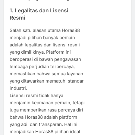
1. Legalitas dan Lisensi
Resmi
Salah satu alasan utama Horas88
menjadi pilihan banyak pemain
adalah legalitas dan lisensi resmi
yang dimilikinya. Platform ini
beroperasi di bawah pengawasan
lembaga perjudian terpercaya,
memastikan bahwa semua layanan
yang ditawarkan mematuhi standar
industri.
Lisensi resmi tidak hanya
menjamin keamanan pemain, tetapi
juga memberikan rasa percaya diri
bahwa Horas88 adalah platform
yang adil dan transparan. Hal ini
menjadikan Horas88 pilihan ideal