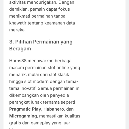
aktivitas mencurigakan. Dengan
demikian, pemain dapat fokus
menikmati permainan tanpa
khawatir tentang keamanan data
mereka.
3. Pilihan Permainan yang
Beragam
Horas88 menawarkan berbagai
macam permainan slot online yang
menarik, mulai dari slot klasik
hingga slot modern dengan tema-
tema inovatif. Semua permainan ini
dikembangkan oleh penyedia
perangkat lunak ternama seperti
Pragmatic Play
,
Habanero
, dan
Microgaming
, memastikan kualitas
grafis dan gameplay yang luar