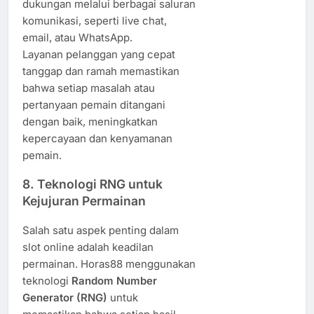
dukungan melalui berbagai saluran
komunikasi, seperti live chat,
email, atau WhatsApp.
Layanan pelanggan yang cepat
tanggap dan ramah memastikan
bahwa setiap masalah atau
pertanyaan pemain ditangani
dengan baik, meningkatkan
kepercayaan dan kenyamanan
pemain.
8. Teknologi RNG untuk
Kejujuran Permainan
Salah satu aspek penting dalam
slot online adalah keadilan
permainan. Horas88 menggunakan
teknologi
Random Number
Generator (RNG)
untuk