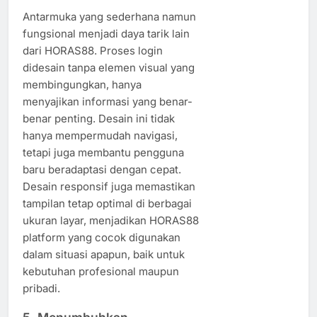
Antarmuka yang sederhana namun
fungsional menjadi daya tarik lain
dari HORAS88. Proses login
didesain tanpa elemen visual yang
membingungkan, hanya
menyajikan informasi yang benar-
benar penting. Desain ini tidak
hanya mempermudah navigasi,
tetapi juga membantu pengguna
baru beradaptasi dengan cepat.
Desain responsif juga memastikan
tampilan tetap optimal di berbagai
ukuran layar, menjadikan HORAS88
platform yang cocok digunakan
dalam situasi apapun, baik untuk
kebutuhan profesional maupun
pribadi.