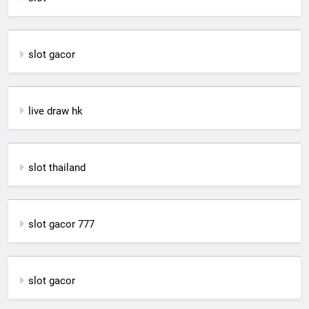
slot gacor
live draw hk
slot thailand
slot gacor 777
slot gacor