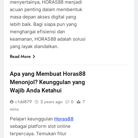
menyertainya, HORAS88 menjadi
acuan penting dalam membentuk
masa depan akses digital yang
lebih baik. Bagi siapa pun yang
menghargai efisiensi dan
keamanan, HORAS88 adalah solusi
yang layak diandalkan.
Read More
Apa yang Membuat Horas88
Menonjol? Keunggulan yang
Wajib Anda Ketahui
c1dd879
2 years ago
0
7
mins
Pelajari keunggulan
Horas88
sebagai platform slot online
terpercaya. Temukan fitur