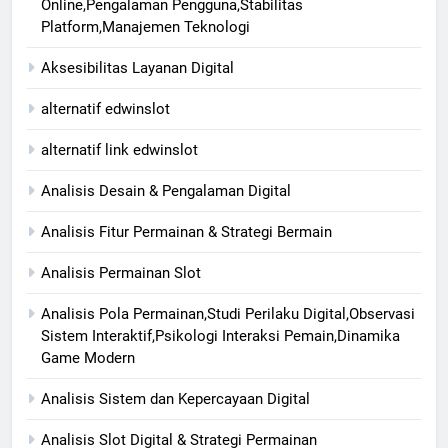
Online,Pengalaman Pengguna,Stabilitas
Platform,Manajemen Teknologi
Aksesibilitas Layanan Digital
alternatif edwinslot
alternatif link edwinslot
Analisis Desain & Pengalaman Digital
Analisis Fitur Permainan & Strategi Bermain
Analisis Permainan Slot
Analisis Pola Permainan,Studi Perilaku Digital,Observasi
Sistem Interaktif,Psikologi Interaksi Pemain,Dinamika
Game Modern
Analisis Sistem dan Kepercayaan Digital
Analisis Slot Digital & Strategi Permainan