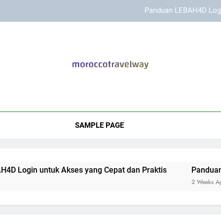
Panduan LEBAH4D Login
Panduan Login KAYA78
Panduan Menggunakan KAY
Panduan EDWINSLOT Login
occo Travel Way
Panduan LEBAH4D Login
Keindahan Maroko Dengan Panduan Lengkap Dari Morocco Trave
Panduan Login KAYA78
SAMPLE PAGE
Panduan Menggunakan KAY
tuk Akses yang Cepat dan Praktis
Panduan Login KAYA
2 Weeks Ago