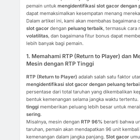
pemain untuk
mengidentifikasi slot gacor dengan 
dapat memaksimalkan kesempatan menang mereka
Dalam artikel ini, kami akan membahas bagaimana 
slot gacor
dengan
peluang terbaik
, termasuk car
volatilitas
, dan bagaimana fitur bonus dapat memb
lebih banyak bagi pemain.
1.
Memahami RTP (Return to Player) dan Me
Mesin dengan RTP Tinggi
RTP (Return to Player)
adalah salah satu faktor ut
mengidentifikasi slot gacor dengan peluang terba
persentase dari total taruhan yang dikembalikan k
bentuk kemenangan selama jangka waktu tertentu
tinggi
memberikan peluang lebih besar untuk mera
sering
.
Misalnya, mesin dengan
RTP 96%
berarti bahwa un
taruhan, pemain akan mendapatkan 96 unit kembali
kemenangan dalam jangka panjang.
Slot gacor
umum