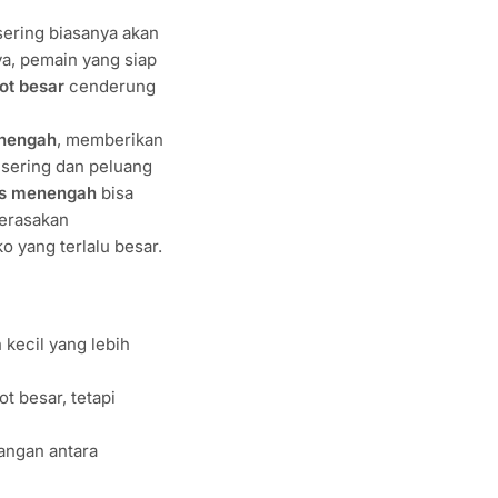
ering biasanya akan
ya, pemain yang siap
ot besar
cenderung
enengah
, memberikan
 sering dan peluang
tas menengah
bisa
merasakan
o yang terlalu besar.
kecil yang lebih
t besar, tetapi
angan antara