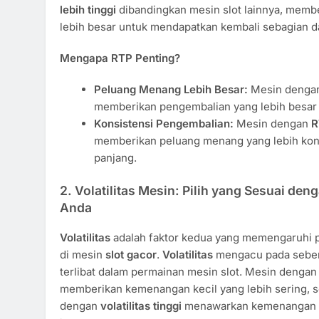
lebih tinggi
dibandingkan mesin slot lainnya, memb
lebih besar untuk mendapatkan kembali sebagian d
Mengapa RTP Penting?
Peluang Menang Lebih Besar:
Mesin denga
memberikan pengembalian yang lebih besar
Konsistensi Pengembalian:
Mesin dengan
R
memberikan peluang menang yang lebih kon
panjang.
2.
Volatilitas Mesin: Pilih yang Sesuai de
Anda
Volatilitas
adalah faktor kedua yang memengaruhi
di mesin
slot gacor
.
Volatilitas
mengacu pada sebera
terlibat dalam permainan mesin slot. Mesin denga
memberikan kemenangan kecil yang lebih sering, 
dengan
volatilitas tinggi
menawarkan kemenangan b