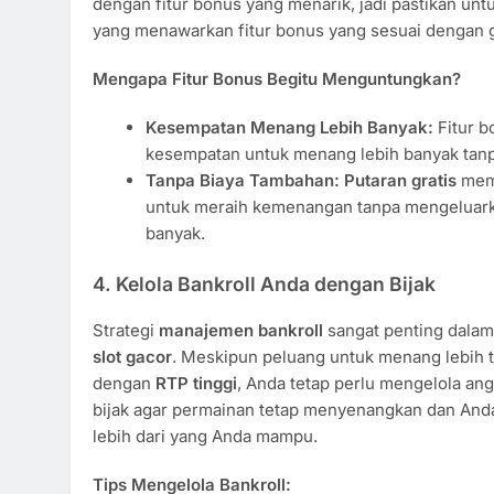
dengan fitur bonus yang menarik, jadi pastikan un
yang menawarkan fitur bonus yang sesuai dengan 
Mengapa Fitur Bonus Begitu Menguntungkan?
Kesempatan Menang Lebih Banyak:
Fitur 
kesempatan untuk menang lebih banyak tanpa
Tanpa Biaya Tambahan:
Putaran gratis
mem
untuk meraih kemenangan tanpa mengeluark
banyak.
4.
Kelola Bankroll Anda dengan Bijak
Strategi
manajemen bankroll
sangat penting dalam
slot gacor
. Meskipun peluang untuk menang lebih t
dengan
RTP tinggi
, Anda tetap perlu mengelola a
bijak agar permainan tetap menyenangkan dan Anda
lebih dari yang Anda mampu.
Tips Mengelola Bankroll: