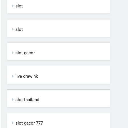
slot
slot
slot gacor
live draw hk
slot thailand
slot gacor 777