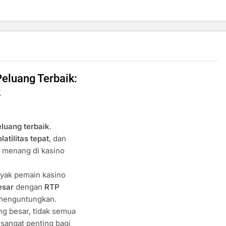
Peluang Terbaik:
k
eluang terbaik
.
latilitas tepat
, dan
 menang di kasino
nyak pemain kasino
esar
dengan
RTP
menguntungkan.
g besar, tidak semua
 sangat penting bagi