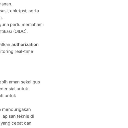
manan.
asi, enkripsi, serta
n.
una perlu memahami
tikasi (OIDC).
aatkan
authorization
itoring real-time
ebih aman sekaligus
edensial untuk
li untuk
gin mencurigakan
apisan teknis di
n yang cepat dan