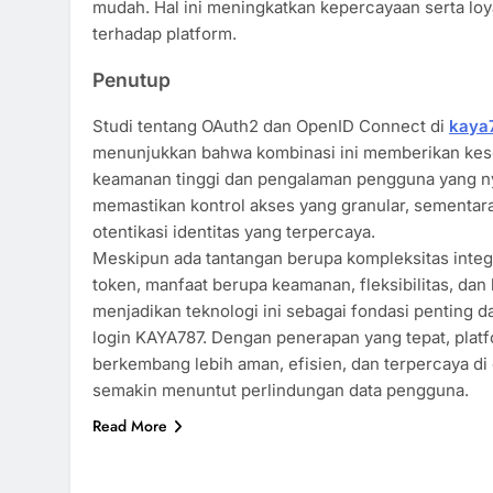
mudah. Hal ini meningkatkan kepercayaan serta loy
terhadap platform.
Penutup
Studi tentang OAuth2 dan OpenID Connect di
kaya7
menunjukkan bahwa kombinasi ini memberikan kes
keamanan tinggi dan pengalaman pengguna yang 
memastikan kontrol akses yang granular, sementa
otentikasi identitas yang terpercaya.
Meskipun ada tantangan berupa kompleksitas inte
token, manfaat berupa keamanan, fleksibilitas, dan
menjadikan teknologi ini sebagai fondasi penting da
login KAYA787. Dengan penerapan yang tepat, plat
berkembang lebih aman, efisien, dan terpercaya di e
semakin menuntut perlindungan data pengguna.
Read More