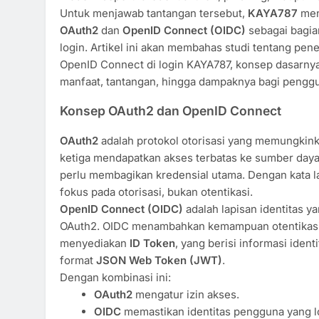
Untuk menjawab tantangan tersebut,
KAYA787
men
OAuth2
dan
OpenID Connect (OIDC)
sebagai bagia
login. Artikel ini akan membahas studi tentang pe
OpenID Connect di login KAYA787, konsep dasarnya
manfaat, tantangan, hingga dampaknya bagi pengg
Konsep OAuth2 dan OpenID Connect
OAuth2
adalah protokol otorisasi yang memungkinka
ketiga mendapatkan akses terbatas ke sumber day
perlu membagikan kredensial utama. Dengan kata la
fokus pada otorisasi, bukan otentikasi.
OpenID Connect (OIDC)
adalah lapisan identitas y
OAuth2. OIDC menambahkan kemampuan otentikas
menyediakan
ID Token
, yang berisi informasi iden
format
JSON Web Token (JWT)
.
Dengan kombinasi ini:
OAuth2
mengatur izin akses.
OIDC
memastikan identitas pengguna yang l