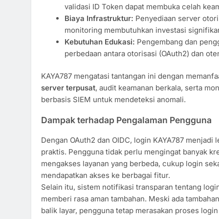
validasi ID Token dapat membuka celah kea
Biaya Infrastruktur:
Penyediaan server otoris
monitoring membutuhkan investasi signifika
Kebutuhan Edukasi:
Pengembang dan pengg
perbedaan antara otorisasi (OAuth2) dan oten
KAYA787 mengatasi tantangan ini dengan memanf
server terpusat
, audit keamanan berkala, serta mon
berbasis SIEM untuk mendeteksi anomali.
Dampak terhadap Pengalaman Pengguna
Dengan OAuth2 dan OIDC, login KAYA787 menjadi l
praktis. Pengguna tidak perlu mengingat banyak kr
mengakses layanan yang berbeda, cukup login seka
mendapatkan akses ke berbagai fitur.
Selain itu, sistem notifikasi transparan tentang lo
memberi rasa aman tambahan. Meski ada tambahan l
balik layar, pengguna tetap merasakan proses logi