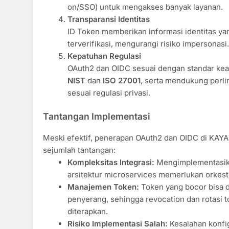
on/SSO) untuk mengakses banyak layanan.
Transparansi Identitas
ID Token memberikan informasi identitas yan
terverifikasi, mengurangi risiko impersonasi.
Kepatuhan Regulasi
OAuth2 dan OIDC sesuai dengan standar kea
NIST
dan
ISO 27001
, serta mendukung perli
sesuai regulasi privasi.
Tantangan Implementasi
Meski efektif, penerapan OAuth2 dan OIDC di KAY
sejumlah tantangan:
Kompleksitas Integrasi:
Mengimplementasik
arsitektur microservices memerlukan orkest
Manajemen Token:
Token yang bocor bisa 
penyerang, sehingga revocation dan rotasi t
diterapkan.
Risiko Implementasi Salah:
Kesalahan konfi