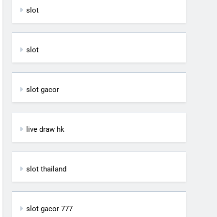
slot
slot
slot gacor
live draw hk
slot thailand
slot gacor 777