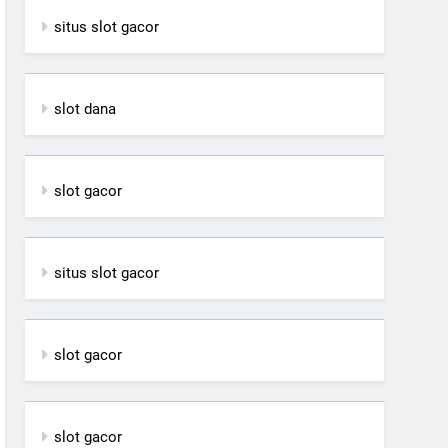
situs slot gacor
slot dana
slot gacor
situs slot gacor
slot gacor
slot gacor