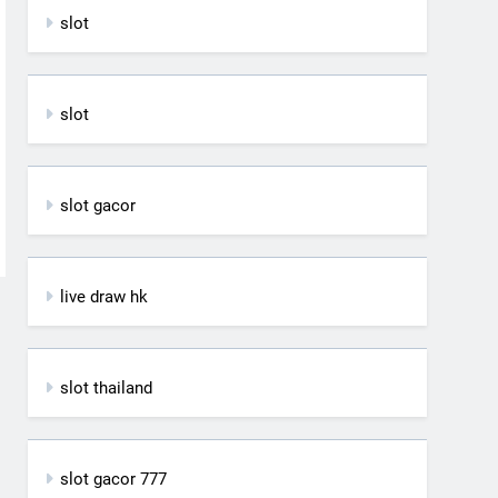
slot
slot
slot gacor
live draw hk
slot thailand
slot gacor 777