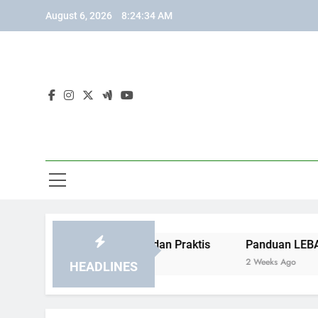
Skip
August 6, 2026
8:24:35 AM
to
content
Mor
Jelajahi 
kses yang Cepat dan Praktis
Panduan LEBAH4D Login u
2 Weeks Ago
HEADLINES