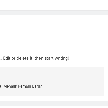
Edit or delete it, then start writing!
ai Menarik Pemain Baru?