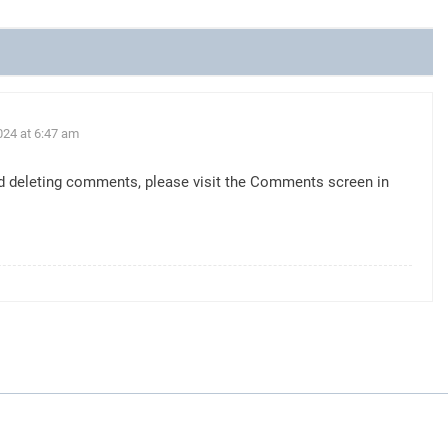
024 at 6:47 am
and deleting comments, please visit the Comments screen in