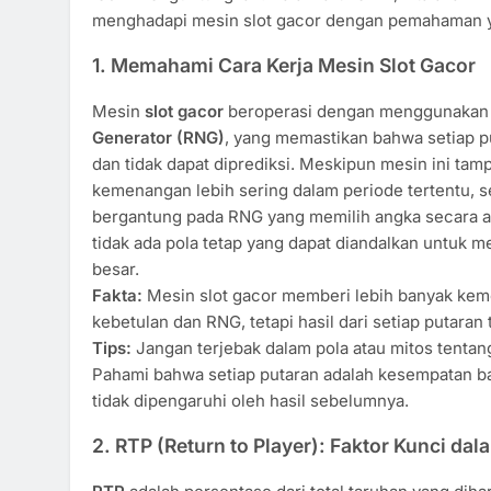
menghadapi mesin slot gacor dengan pemahaman ya
1.
Memahami Cara Kerja Mesin Slot Gacor
Mesin
slot gacor
beroperasi dengan menggunaka
Generator (RNG)
, yang memastikan bahwa setiap p
dan tidak dapat diprediksi. Meskipun mesin ini ta
kemenangan lebih sering dalam periode tertentu, se
bergantung pada RNG yang memilih angka secara ac
tidak ada pola tetap yang dapat diandalkan untuk 
besar.
Fakta:
Mesin slot gacor memberi lebih banyak ke
kebetulan dan RNG, tetapi hasil dari setiap putaran 
Tips:
Jangan terjebak dalam pola atau mitos tentang
Pahami bahwa setiap putaran adalah kesempatan b
tidak dipengaruhi oleh hasil sebelumnya.
2.
RTP (Return to Player): Faktor Kunci da