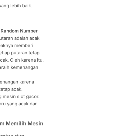
ng lebih baik.
n
Random Number
utaran adalah acak
mpaknya memberi
tiap putaran tetap
ak. Oleh karena itu,
meraih kemenangan
menangan karena
tetap acak.
 mesin slot gacor.
aru yang acak dan
lam Memilih Mesin