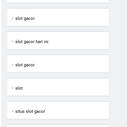
slot gacor
slot gacor hari ini
slot gacor
slot
situs slot gacor