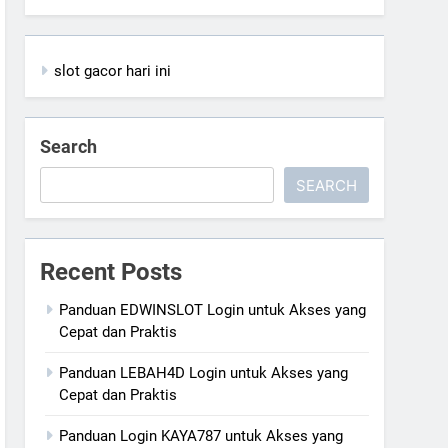
slot gacor hari ini
Search
SEARCH
Recent Posts
Panduan EDWINSLOT Login untuk Akses yang
Cepat dan Praktis
Panduan LEBAH4D Login untuk Akses yang
Cepat dan Praktis
Panduan Login KAYA787 untuk Akses yang