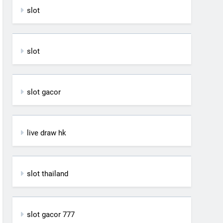
slot
slot
slot gacor
live draw hk
slot thailand
slot gacor 777