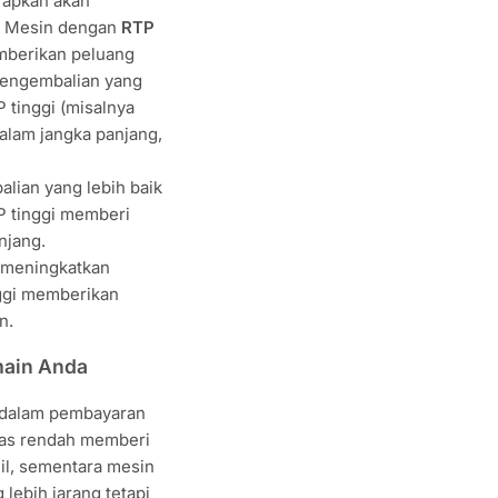
arapkan akan
g. Mesin dengan
RTP
berikan peluang
pengembalian yang
P tinggi (misalnya
dalam jangka panjang,
ian yang lebih baik
P tinggi memberi
njang.
 meningkatkan
ggi memberikan
n.
main Anda
 dalam pembayaran
itas rendah memberi
il, sementara mesin
lebih jarang tetapi