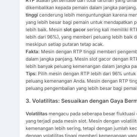
RTP
adalah persentase dari total taruhan yang dih
dikembalikan kepada pemain dalam jangka panjan
tinggi
cenderung lebih menguntungkan karena mem
yang lebih besar bagi pemain untuk mendapatkan 
lebih baik. Mesin
slot gacor
sering kali memiliki RT
lebih dari 96%), yang memberi peluang lebih baik 
meskipun setiap putaran tetap acak.
Fakta:
Mesin dengan RTP tinggi memberi pengembal
dalam jangka panjang. Mesin slot gacor dengan RT
lebih banyak peluang kemenangan dalam jangka pa
Tips:
Pilih mesin dengan RTP lebih dari 96% untuk
peluang kemenangan Anda. Mesin dengan RTP tin
peluang pengembalian yang lebih besar bagi pemai
3.
Volatilitas: Sesuaikan dengan Gaya Ber
Volatilitas
mengacu pada seberapa besar fluktuasi
yang terjadi pada mesin slot. Mesin dengan volatil
kemenangan lebih sering, tetapi dengan jumlah kec
dengan volatilitas tinggi memberi kemenangan yang 