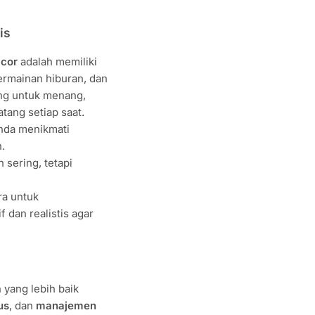
is
acor
adalah memiliki
permainan hiburan, dan
ng untuk menang,
tang setiap saat.
nda menikmati
.
sering, tetapi
ra untuk
 dan realistis agar
ang lebih baik
us
, dan
manajemen