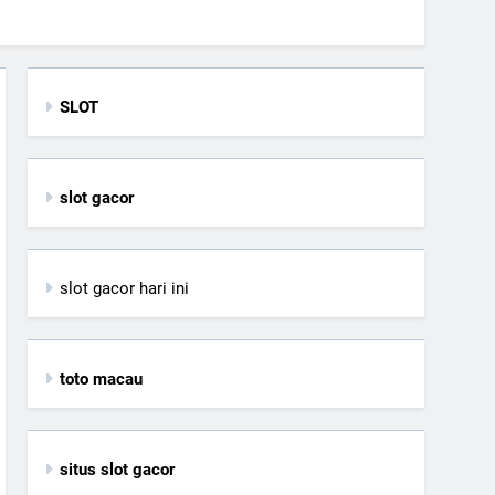
SLOT
slot gacor
slot gacor hari ini
toto macau
situs slot gacor