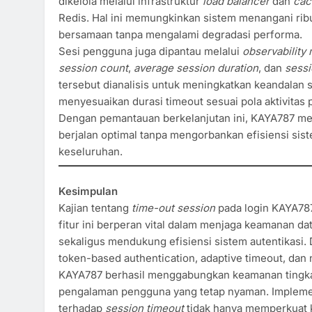
dikelola melalui infrastruktur
load balancer
dan
cac
Redis. Hal ini memungkinkan sistem menangani rib
bersamaan tanpa mengalami degradasi performa.
Sesi pengguna juga dipantau melalui
observability 
session count
,
average session duration
, dan
sessi
tersebut dianalisis untuk meningkatkan keandalan s
menyesuaikan durasi timeout sesuai pola aktivitas
Dengan pemantauan berkelanjutan ini, KAYA787 mem
berjalan optimal tanpa mengorbankan efisiensi sis
keseluruhan.
Kesimpulan
Kajian tentang
time-out session
pada login KAYA78
fitur ini berperan vital dalam menjaga keamanan d
sekaligus mendukung efisiensi sistem autentikasi
token-based authentication, adaptive timeout, dan no
KAYA787 berhasil menggabungkan keamanan tingka
pengalaman pengguna yang tetap nyaman. Impleme
terhadap
session timeout
tidak hanya memperkuat 