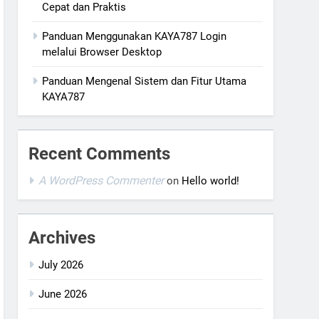
Cepat dan Praktis
Panduan Menggunakan KAYA787 Login
melalui Browser Desktop
Panduan Mengenal Sistem dan Fitur Utama
KAYA787
Recent Comments
A WordPress Commenter
on
Hello world!
Archives
July 2026
June 2026