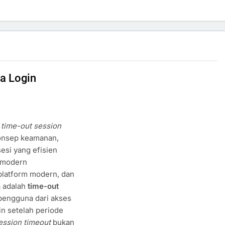
a Login
r
time-out session
konsep keamanan,
esi yang efisien
l modern
 platform modern, dan
 adalah
time-out
 pengguna dari akses
in setelah periode
ession timeout
bukan