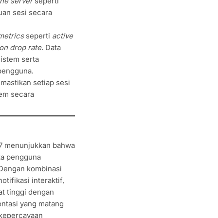
he server
seperti
uan sesi secara
metrics
seperti
active
on drop rate.
Data
istem serta
 pengguna.
astikan setiap sesi
tem secara
7 menunjukkan bahwa
ata pengguna
. Dengan kombinasi
tifikasi interaktif,
t tinggi dengan
ntasi yang matang
kepercayaan