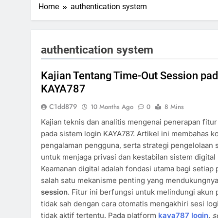
Home
authentication system
authentication system
Kajian Tentang Time-Out Session pad
KAYA787
C1dd879
10 Months Ago
0
8 Mins
Kajian teknis dan analitis mengenai penerapan fitu
pada sistem login KAYA787. Artikel ini membahas 
pengalaman pengguna, serta strategi pengelolaan s
untuk menjaga privasi dan kestabilan sistem digita
Keamanan digital adalah fondasi utama bagi setiap
salah satu mekanisme penting yang mendukungnya
session
. Fitur ini berfungsi untuk melindungi akun
tidak sah dengan cara otomatis mengakhiri sesi log
tidak aktif tertentu. Pada platform
kaya787 login
,
s