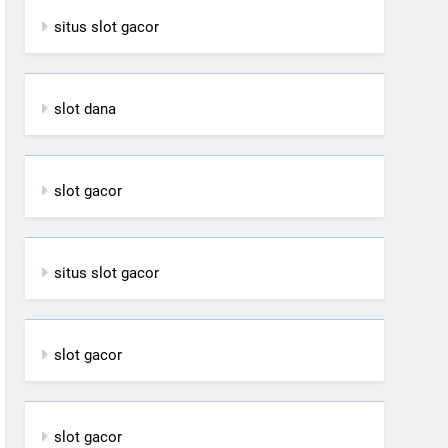
situs slot gacor
slot dana
slot gacor
situs slot gacor
slot gacor
slot gacor