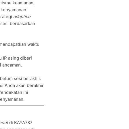
nisme keamanan,
u kenyamanan
trategi
adaptive
sesi berdasarkan
i mendapatkan waktu
 IP asing diberi
i ancaman.
ebelum sesi berakhir.
si Anda akan berakhir
Pendekatan ini
kenyamanan.
eout
di KAYA787