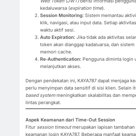
Web Token (JWT)
berisi informasi penggun
kedaluwarsa (
expiration time
).
Session Monitoring:
Sistem memantau aktivi
klik, navigasi, atau input data. Setiap aktivi
waktu aktif sesi.
Auto Expiration:
Jika tidak ada aktivitas sel
token akan dianggap kadaluarsa, dan sistem
memori cache.
Re-Authentication:
Pengguna diminta login 
melanjutkan akses.
Dengan pendekatan ini, KAYA787 dapat menjaga k
perlu menyimpan data sensitif di sisi klien. Selain
based system
meningkatkan skalabilitas dan mempe
lintas perangkat.
Aspek Keamanan dari Time-Out Session
Fitur
session timeout
merupakan lapisan tambahan d
keamanan login KAYA787. Beberapa manfaat keaman