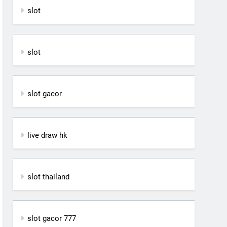
slot
slot
slot gacor
live draw hk
slot thailand
slot gacor 777