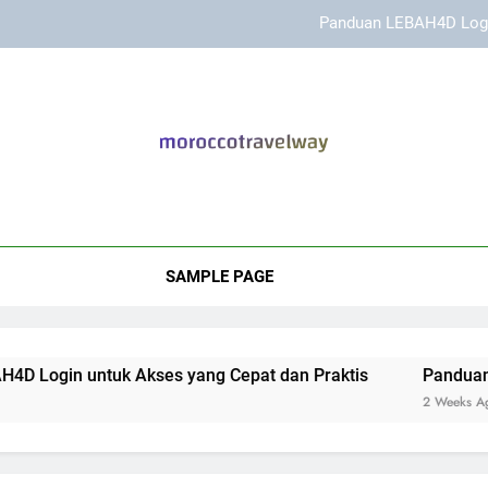
Panduan LEBAH4D Login
Panduan Login KAYA78
Panduan Menggunakan KAY
Panduan EDWINSLOT Login
occo Travel Way
Panduan LEBAH4D Login
Keindahan Maroko Dengan Panduan Lengkap Dari Morocco Trave
Panduan Login KAYA78
SAMPLE PAGE
Panduan Menggunakan KAY
tuk Akses yang Cepat dan Praktis
Panduan Login KAYA
2 Weeks Ago