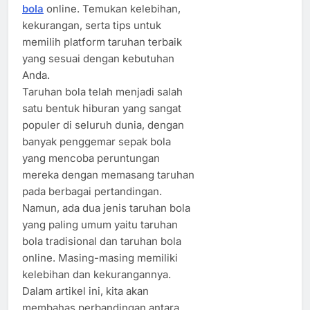
bola
online. Temukan kelebihan,
kekurangan, serta tips untuk
memilih platform taruhan terbaik
yang sesuai dengan kebutuhan
Anda.
Taruhan bola telah menjadi salah
satu bentuk hiburan yang sangat
populer di seluruh dunia, dengan
banyak penggemar sepak bola
yang mencoba peruntungan
mereka dengan memasang taruhan
pada berbagai pertandingan.
Namun, ada dua jenis taruhan bola
yang paling umum yaitu taruhan
bola tradisional dan taruhan bola
online. Masing-masing memiliki
kelebihan dan kekurangannya.
Dalam artikel ini, kita akan
membahas perbandingan antara