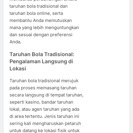
taruhan bola tradisional dan
taruhan bola online, serta
membantu Anda memutuskan
mana yang lebih menguntungkan
dan sesuai dengan preferensi
Anda.
Taruhan Bola Tradisional:
Pengalaman Langsung di
Lokasi
Taruhan bola tradisional merujuk
pada proses memasang taruhan
secara langsung di tempat taruhan,
seperti kasino, bandar taruhan
lokal, atau agen taruhan yang ada
di area tertentu. Jenis taruhan ini
sering kali mengharuskan petaruh
untuk datang ke lokasi fisik untuk