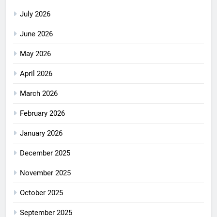
July 2026
June 2026
May 2026
April 2026
March 2026
February 2026
January 2026
December 2025
November 2025
October 2025
September 2025