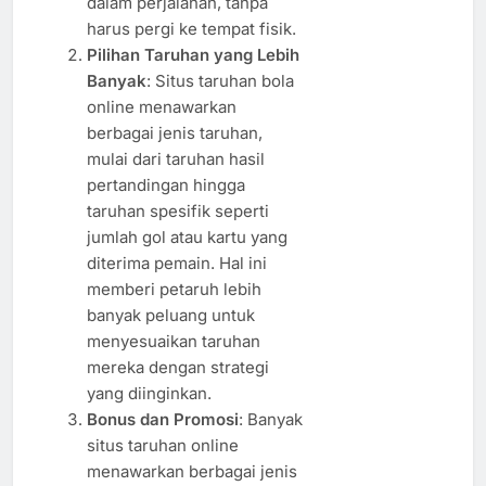
dalam perjalanan, tanpa
harus pergi ke tempat fisik.
Pilihan Taruhan yang Lebih
Banyak
: Situs taruhan bola
online menawarkan
berbagai jenis taruhan,
mulai dari taruhan hasil
pertandingan hingga
taruhan spesifik seperti
jumlah gol atau kartu yang
diterima pemain. Hal ini
memberi petaruh lebih
banyak peluang untuk
menyesuaikan taruhan
mereka dengan strategi
yang diinginkan.
Bonus dan Promosi
: Banyak
situs taruhan online
menawarkan berbagai jenis