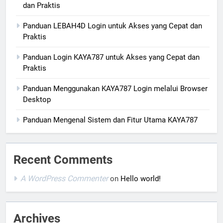
dan Praktis
Panduan LEBAH4D Login untuk Akses yang Cepat dan
Praktis
Panduan Login KAYA787 untuk Akses yang Cepat dan
Praktis
Panduan Menggunakan KAYA787 Login melalui Browser
Desktop
Panduan Mengenal Sistem dan Fitur Utama KAYA787
Recent Comments
A WordPress Commenter
on
Hello world!
Archives