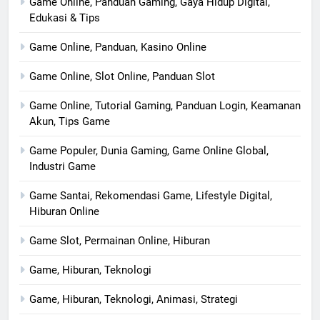
Game Online, Panduan Gaming, Gaya Hidup Digital,
Edukasi & Tips
Game Online, Panduan, Kasino Online
Game Online, Slot Online, Panduan Slot
Game Online, Tutorial Gaming, Panduan Login, Keamanan
Akun, Tips Game
Game Populer, Dunia Gaming, Game Online Global,
Industri Game
Game Santai, Rekomendasi Game, Lifestyle Digital,
Hiburan Online
Game Slot, Permainan Online, Hiburan
Game, Hiburan, Teknologi
Game, Hiburan, Teknologi, Animasi, Strategi