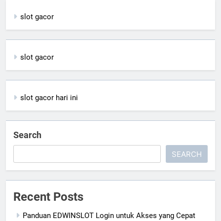
slot gacor
slot gacor
slot gacor hari ini
Search
SEARCH
Recent Posts
Panduan EDWINSLOT Login untuk Akses yang Cepat