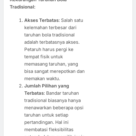
Tradisional:
Akses Terbatas
: Salah satu
kelemahan terbesar dari
taruhan bola tradisional
adalah terbatasnya akses.
Petaruh harus pergi ke
tempat fisik untuk
memasang taruhan, yang
bisa sangat merepotkan dan
memakan waktu.
Jumlah Pilihan yang
Terbatas
: Bandar taruhan
tradisional biasanya hanya
menawarkan beberapa opsi
taruhan untuk setiap
pertandingan. Hal ini
membatasi fleksibilitas