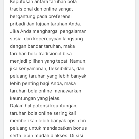
Keputusan antara taruhan bola
tradisional dan online sangat
bergantung pada preferensi
pribadi dan tujuan taruhan Anda.
Jika Anda menghargai pengalaman
sosial dan kepercayaan langsung
dengan bandar taruhan, maka
taruhan bola tradisional bisa
menjadi pilihan yang tepat. Namun,
jika kenyamanan, fleksibilitas, dan
peluang taruhan yang lebih banyak
lebih penting bagi Anda, maka
taruhan bola online menawarkan
keuntungan yang jelas.
Dalam hal potensi keuntungan,
taruhan bola online sering kali
memberikan lebih banyak opsi dan
peluang untuk mendapatkan bonus
serta lebih mudah diakses. Di sisi