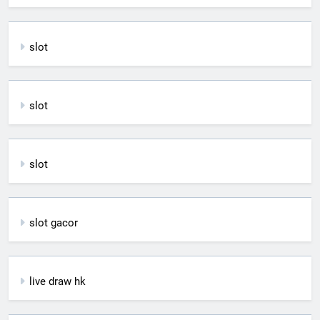
slot
slot
slot
slot gacor
live draw hk