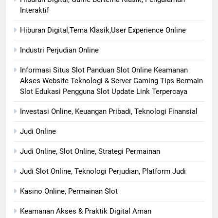
Interaktif
Hiburan Digital,Tema Klasik,User Experience Online
Industri Perjudian Online
Informasi Situs Slot Panduan Slot Online Keamanan
Akses Website Teknologi & Server Gaming Tips Bermain
Slot Edukasi Pengguna Slot Update Link Terpercaya
Investasi Online, Keuangan Pribadi, Teknologi Finansial
Judi Online
Judi Online, Slot Online, Strategi Permainan
Judi Slot Online, Teknologi Perjudian, Platform Judi
Kasino Online, Permainan Slot
Keamanan Akses & Praktik Digital Aman