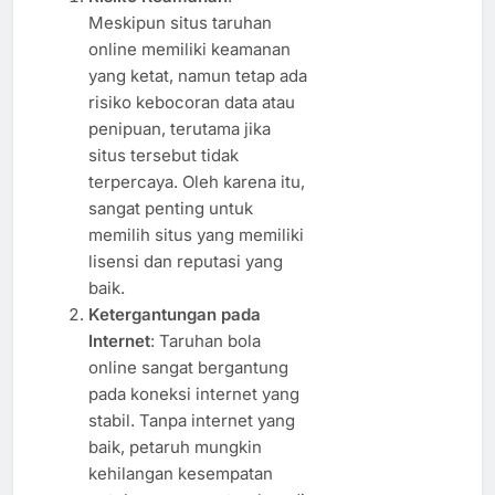
Meskipun situs taruhan
online memiliki keamanan
yang ketat, namun tetap ada
risiko kebocoran data atau
penipuan, terutama jika
situs tersebut tidak
terpercaya. Oleh karena itu,
sangat penting untuk
memilih situs yang memiliki
lisensi dan reputasi yang
baik.
Ketergantungan pada
Internet
: Taruhan bola
online sangat bergantung
pada koneksi internet yang
stabil. Tanpa internet yang
baik, petaruh mungkin
kehilangan kesempatan