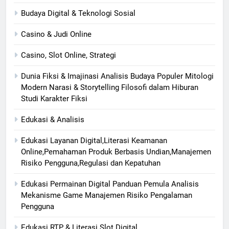
Budaya Digital & Teknologi Sosial
Casino & Judi Online
Casino, Slot Online, Strategi
Dunia Fiksi & Imajinasi Analisis Budaya Populer Mitologi
Modern Narasi & Storytelling Filosofi dalam Hiburan
Studi Karakter Fiksi
Edukasi & Analisis
Edukasi Layanan Digital,Literasi Keamanan
Online,Pemahaman Produk Berbasis Undian,Manajemen
Risiko Pengguna,Regulasi dan Kepatuhan
Edukasi Permainan Digital Panduan Pemula Analisis
Mekanisme Game Manajemen Risiko Pengalaman
Pengguna
Edukasi RTP & Literasi Slot Digital