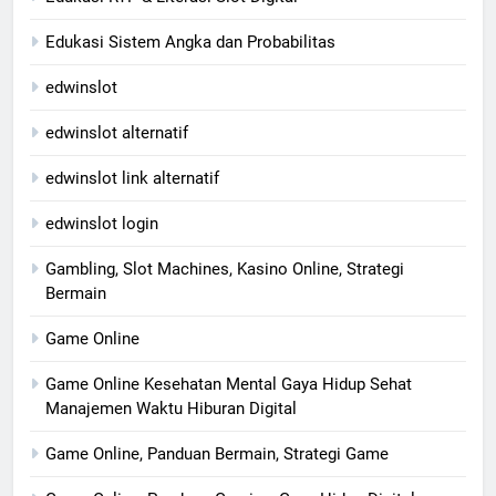
Edukasi Sistem Angka dan Probabilitas
edwinslot
edwinslot alternatif
edwinslot link alternatif
edwinslot login
Gambling, Slot Machines, Kasino Online, Strategi
Bermain
Game Online
Game Online Kesehatan Mental Gaya Hidup Sehat
Manajemen Waktu Hiburan Digital
Game Online, Panduan Bermain, Strategi Game