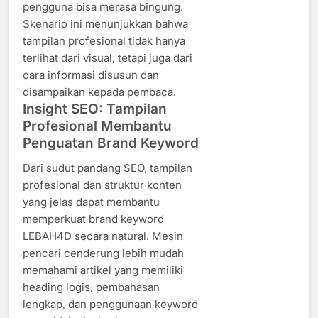
pengguna bisa merasa bingung.
Skenario ini menunjukkan bahwa
tampilan profesional tidak hanya
terlihat dari visual, tetapi juga dari
cara informasi disusun dan
disampaikan kepada pembaca.
Insight SEO: Tampilan
Profesional Membantu
Penguatan Brand Keyword
Dari sudut pandang SEO, tampilan
profesional dan struktur konten
yang jelas dapat membantu
memperkuat brand keyword
LEBAH4D secara natural. Mesin
pencari cenderung lebih mudah
memahami artikel yang memiliki
heading logis, pembahasan
lengkap, dan penggunaan keyword