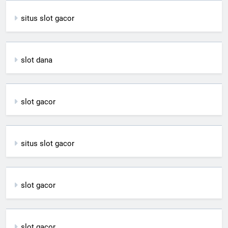
situs slot gacor
slot dana
slot gacor
situs slot gacor
slot gacor
slot gacor