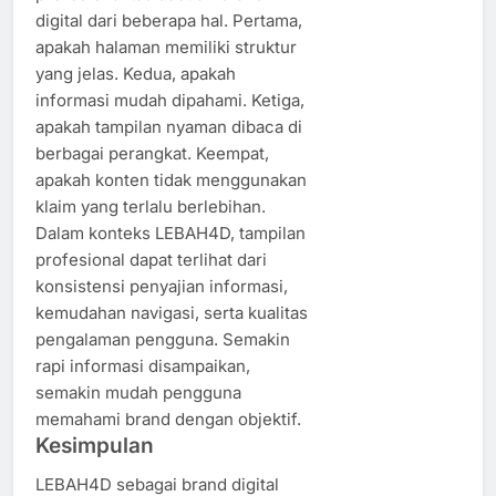
digital dari beberapa hal. Pertama,
apakah halaman memiliki struktur
yang jelas. Kedua, apakah
informasi mudah dipahami. Ketiga,
apakah tampilan nyaman dibaca di
berbagai perangkat. Keempat,
apakah konten tidak menggunakan
klaim yang terlalu berlebihan.
Dalam konteks LEBAH4D, tampilan
profesional dapat terlihat dari
konsistensi penyajian informasi,
kemudahan navigasi, serta kualitas
pengalaman pengguna. Semakin
rapi informasi disampaikan,
semakin mudah pengguna
memahami brand dengan objektif.
Kesimpulan
LEBAH4D sebagai brand digital