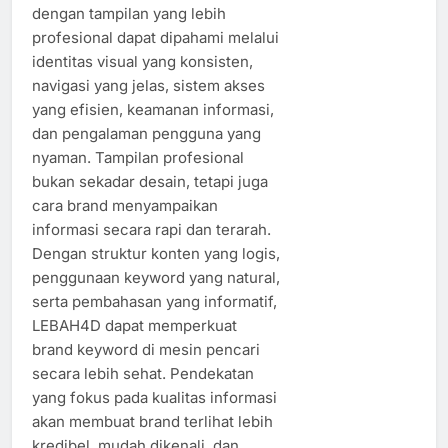
dengan tampilan yang lebih
profesional dapat dipahami melalui
identitas visual yang konsisten,
navigasi yang jelas, sistem akses
yang efisien, keamanan informasi,
dan pengalaman pengguna yang
nyaman. Tampilan profesional
bukan sekadar desain, tetapi juga
cara brand menyampaikan
informasi secara rapi dan terarah.
Dengan struktur konten yang logis,
penggunaan keyword yang natural,
serta pembahasan yang informatif,
LEBAH4D dapat memperkuat
brand keyword di mesin pencari
secara lebih sehat. Pendekatan
yang fokus pada kualitas informasi
akan membuat brand terlihat lebih
kredibel, mudah dikenali, dan