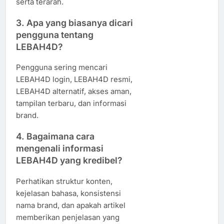
serta terarah.
3. Apa yang biasanya dicari
pengguna tentang
LEBAH4D?
Pengguna sering mencari
LEBAH4D login, LEBAH4D resmi,
LEBAH4D alternatif, akses aman,
tampilan terbaru, dan informasi
brand.
4. Bagaimana cara
mengenali informasi
LEBAH4D yang kredibel?
Perhatikan struktur konten,
kejelasan bahasa, konsistensi
nama brand, dan apakah artikel
memberikan penjelasan yang