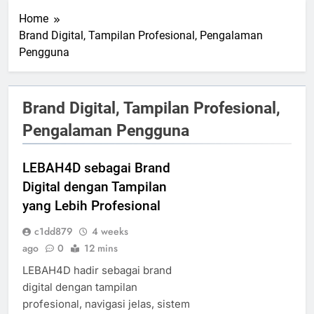
Home
Brand Digital, Tampilan Profesional, Pengalaman
Pengguna
Brand Digital, Tampilan Profesional,
Pengalaman Pengguna
LEBAH4D sebagai Brand
Digital dengan Tampilan
yang Lebih Profesional
c1dd879
4 weeks
ago
0
12 mins
LEBAH4D hadir sebagai brand
digital dengan tampilan
profesional, navigasi jelas, sistem