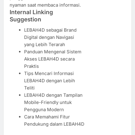
nyaman saat membaca informasi.
Internal Linking
Suggestion
LEBAH4D sebagai Brand
Digital dengan Navigasi
yang Lebih Terarah
Panduan Mengenal Sistem
Akses LEBAH4D secara
Praktis
Tips Mencari Informasi
LEBAH4D dengan Lebih
Teliti
LEBAH4D dengan Tampilan
Mobile-Friendly untuk
Pengguna Modern
Cara Memahami Fitur
Pendukung dalam LEBAH4D