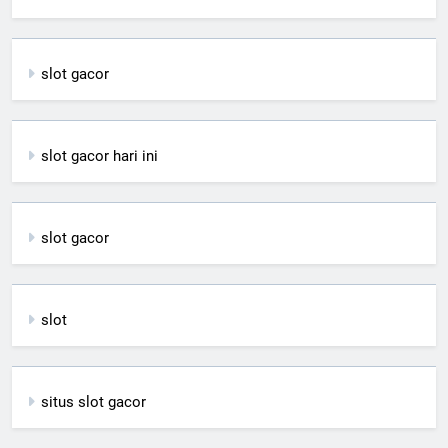
slot gacor
slot gacor hari ini
slot gacor
slot
situs slot gacor