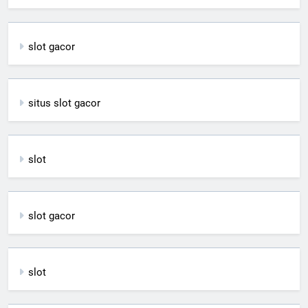
slot gacor
situs slot gacor
slot
slot gacor
slot