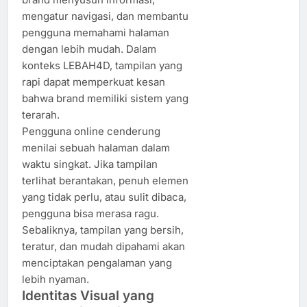
mengatur navigasi, dan membantu
pengguna memahami halaman
dengan lebih mudah. Dalam
konteks LEBAH4D, tampilan yang
rapi dapat memperkuat kesan
bahwa brand memiliki sistem yang
terarah.
Pengguna online cenderung
menilai sebuah halaman dalam
waktu singkat. Jika tampilan
terlihat berantakan, penuh elemen
yang tidak perlu, atau sulit dibaca,
pengguna bisa merasa ragu.
Sebaliknya, tampilan yang bersih,
teratur, dan mudah dipahami akan
menciptakan pengalaman yang
lebih nyaman.
Identitas Visual yang