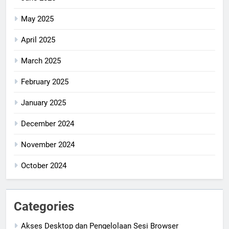
May 2025
April 2025
March 2025
February 2025
January 2025
December 2024
November 2024
October 2024
Categories
Akses Desktop dan Pengelolaan Sesi Browser