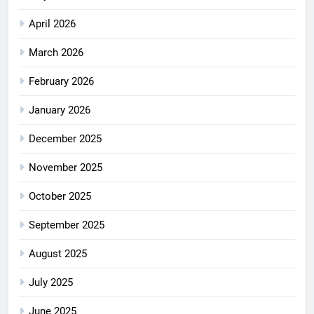
April 2026
March 2026
February 2026
January 2026
December 2025
November 2025
October 2025
September 2025
August 2025
July 2025
June 2025