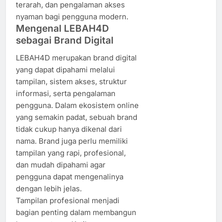
terarah, dan pengalaman akses
nyaman bagi pengguna modern.
Mengenal LEBAH4D
sebagai Brand Digital
LEBAH4D merupakan brand digital
yang dapat dipahami melalui
tampilan, sistem akses, struktur
informasi, serta pengalaman
pengguna. Dalam ekosistem online
yang semakin padat, sebuah brand
tidak cukup hanya dikenal dari
nama. Brand juga perlu memiliki
tampilan yang rapi, profesional,
dan mudah dipahami agar
pengguna dapat mengenalinya
dengan lebih jelas.
Tampilan profesional menjadi
bagian penting dalam membangun