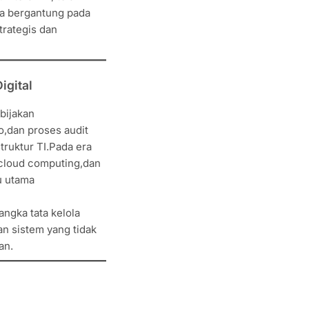
ya bergantung pada
trategis dan
igital
bijakan
ko,dan proses audit
truktur TI.Pada era
,cloud computing,dan
u utama
gka tata kelola
n sistem yang tidak
an.
i