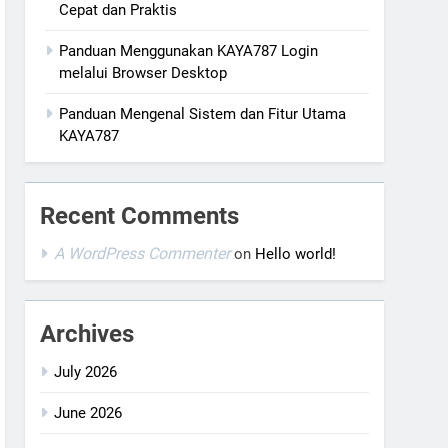
Cepat dan Praktis
Panduan Menggunakan KAYA787 Login
melalui Browser Desktop
Panduan Mengenal Sistem dan Fitur Utama
KAYA787
Recent Comments
A WordPress Commenter
on
Hello world!
Archives
July 2026
June 2026