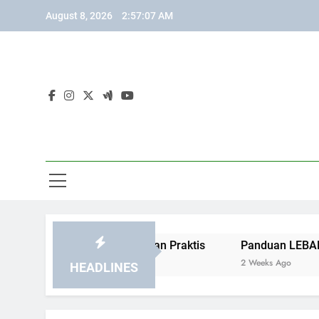
Skip
August 8, 2026
2:57:08 AM
to
content
Mor
Jelajahi 
es yang Cepat dan Praktis
Panduan LEBAH4D Login unt
2 Weeks Ago
HEADLINES