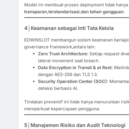
Model ini membuat proses deployment tidak hanya 
transparan,terstandarisasi,dan tahan gangguan
.
4│Keamanan sebagai Inti Tata Kelola
EDWINSLOT membangun sistem keamanan berlapis 
governance framework,antara lain:
Zero Trust Architecture:
Setiap request div
lateral movement saat breach.
Data Encryption in Transit & at Rest:
Melindu
dengan AES-256 dan TLS 1.3.
Security Operation Center (SOC):
Memantau
deteksi berbasis AI.
Tindakan preventif ini tidak hanya menurunkan ris
memperkuat kepercayaan pengguna.
5│Manajemen Risiko dan Audit Teknologi