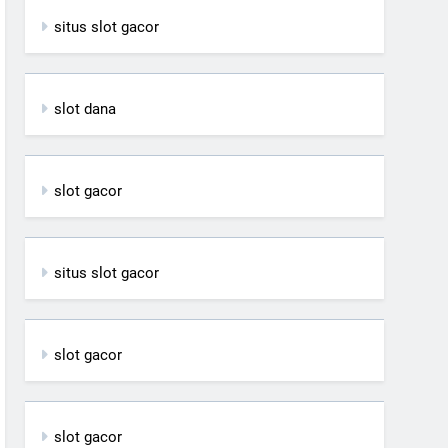
situs slot gacor
slot dana
slot gacor
situs slot gacor
slot gacor
slot gacor