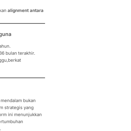
ikan
alignment antara
guna
ahun.
6 bulan terakhir.
ggu,berkat
si mendalam bukan
m strategis yang
orm ini menunjukkan
pertumbuhan
.