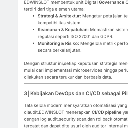
EDWINSLOT membentuk unit
Digital Governance 
terdiri dari tiga elemen utama:
Strategi & Arsitektur:
Mengatur peta jalan te
kompatibilitas sistem.
Keamanan & Kepatuhan:
Memastikan sistem
regulasi seperti ISO 27001 dan GDPR.
Monitoring & Risiko:
Mengelola metrik perfor
secara berkelanjutan.
Dengan struktur ini,setiap keputusan strategis me
mulai dari implementasi microservices hingga per
dilakukan secara terukur dan berbasis data.
3│Kebijakan DevOps dan CI/CD sebagai Pila
Tata kelola modern mensyaratkan otomatisasi yang
diaudit.EDWINSLOT menerapkan
CI/CD pipeline
yan
dengan log audit,security scan,dan rollback otom
tercatat dan dapat ditelusuri oleh auditor internal 