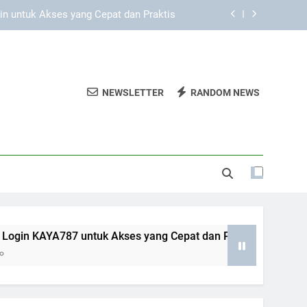
 untuk Akses yang Cepat dan Praktis
7 untuk Akses yang Cepat dan Praktis
A787 Login melalui Browser Desktop
NEWSLETTER
RANDOM NEWS
 untuk Akses yang Cepat dan Praktis
 untuk Akses yang Cepat dan Praktis
l Way. Untuk Pengalaman Wisata Yang Tak Terlupakan.
7 untuk Akses yang Cepat dan Praktis
A787 Login melalui Browser Desktop
7 untuk Akses yang Cepat dan Praktis
Panduan Mengg
3 Weeks Ago