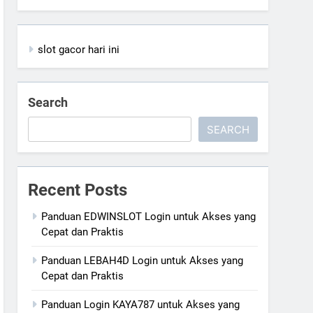
slot gacor hari ini
Search
SEARCH
Recent Posts
Panduan EDWINSLOT Login untuk Akses yang
Cepat dan Praktis
Panduan LEBAH4D Login untuk Akses yang
Cepat dan Praktis
Panduan Login KAYA787 untuk Akses yang