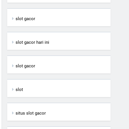
slot gacor
slot gacor hari ini
slot gacor
slot
situs slot gacor