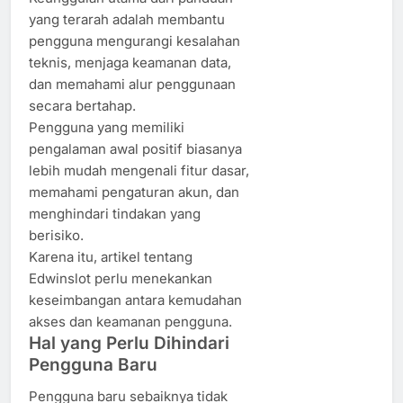
yang terarah adalah membantu
pengguna mengurangi kesalahan
teknis, menjaga keamanan data,
dan memahami alur penggunaan
secara bertahap.
Pengguna yang memiliki
pengalaman awal positif biasanya
lebih mudah mengenali fitur dasar,
memahami pengaturan akun, dan
menghindari tindakan yang
berisiko.
Karena itu, artikel tentang
Edwinslot perlu menekankan
keseimbangan antara kemudahan
akses dan keamanan pengguna.
Hal yang Perlu Dihindari
Pengguna Baru
Pengguna baru sebaiknya tidak