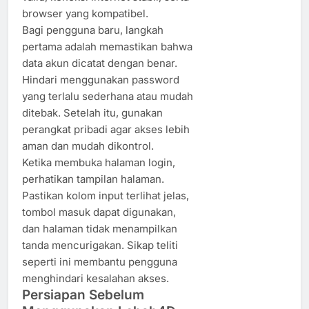
browser yang kompatibel.
Bagi pengguna baru, langkah
pertama adalah memastikan bahwa
data akun dicatat dengan benar.
Hindari menggunakan password
yang terlalu sederhana atau mudah
ditebak. Setelah itu, gunakan
perangkat pribadi agar akses lebih
aman dan mudah dikontrol.
Ketika membuka halaman login,
perhatikan tampilan halaman.
Pastikan kolom input terlihat jelas,
tombol masuk dapat digunakan,
dan halaman tidak menampilkan
tanda mencurigakan. Sikap teliti
seperti ini membantu pengguna
menghindari kesalahan akses.
Persiapan Sebelum