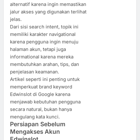
alternatif karena ingin memastikan
jalur akses yang digunakan terlihat
jelas.
Dari sisi search intent, topik ini
memiliki karakter navigational
karena pengguna ingin menuju
halaman akun, tetapi juga
informational karena mereka
membutuhkan arahan, tips, dan
penjelasan keamanan.
Artikel seperti ini penting untuk
memperkuat brand keyword
Edwinslot di Google karena
menjawab kebutuhan pengguna
secara natural, bukan hanya
mengulang kata kunci.
Persiapan Sebelum
Mengakses Akun
Edwinslot