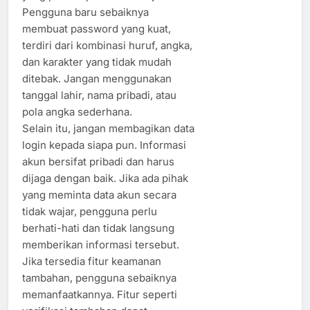
Pengguna baru sebaiknya
membuat password yang kuat,
terdiri dari kombinasi huruf, angka,
dan karakter yang tidak mudah
ditebak. Jangan menggunakan
tanggal lahir, nama pribadi, atau
pola angka sederhana.
Selain itu, jangan membagikan data
login kepada siapa pun. Informasi
akun bersifat pribadi dan harus
dijaga dengan baik. Jika ada pihak
yang meminta data akun secara
tidak wajar, pengguna perlu
berhati-hati dan tidak langsung
memberikan informasi tersebut.
Jika tersedia fitur keamanan
tambahan, pengguna sebaiknya
memanfaatkannya. Fitur seperti