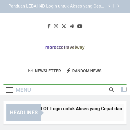
Skip
Panduan Login KAYA787 untuk Akses yang Cepat
to
dan Praktis
content
Panduan Menggunakan KAYA787 Login melalui
Browser Desktop
Panduan EDWINSLOT Login untuk Akses yang
Cepat dan Praktis
Panduan LEBAH4D Login untuk Akses yang Cepat
dan Praktis
Panduan Login KAYA787 untuk Akses yang Cepat
dan Praktis
Morocco Travel
Jelajahi Keindahan Maroko Dengan
Panduan Menggunakan KAYA787 Login melalui
NEWSLETTER
RANDOM NEWS
Way
Browser Desktop
Panduan Lengkap Dari Morocco Travel Way.
Untuk Pengalaman Wisata Yang Tak
MENU
Terlupakan.
anduan EDWINSLOT Login untuk Akses yang Cepat dan Praktis
HEADLINES
Weeks Ago