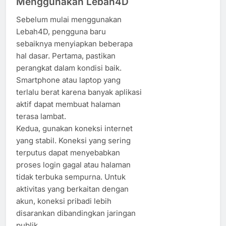
Menggunakan Lebah4D
Sebelum mulai menggunakan
Lebah4D, pengguna baru
sebaiknya menyiapkan beberapa
hal dasar. Pertama, pastikan
perangkat dalam kondisi baik.
Smartphone atau laptop yang
terlalu berat karena banyak aplikasi
aktif dapat membuat halaman
terasa lambat.
Kedua, gunakan koneksi internet
yang stabil. Koneksi yang sering
terputus dapat menyebabkan
proses login gagal atau halaman
tidak terbuka sempurna. Untuk
aktivitas yang berkaitan dengan
akun, koneksi pribadi lebih
disarankan dibandingkan jaringan
publik.