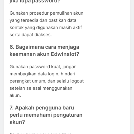
jika lupa password?
Gunakan prosedur pemulihan akun
yang tersedia dan pastikan data
kontak yang digunakan masih aktif
serta dapat diakses.
6. Bagaimana cara menjaga
keamanan akun Edwinslot?
Gunakan password kuat, jangan
membagikan data login, hindari
perangkat umum, dan selalu logout
setelah selesai menggunakan
akun.
7. Apakah pengguna baru
perlu memahami pengaturan
akun?