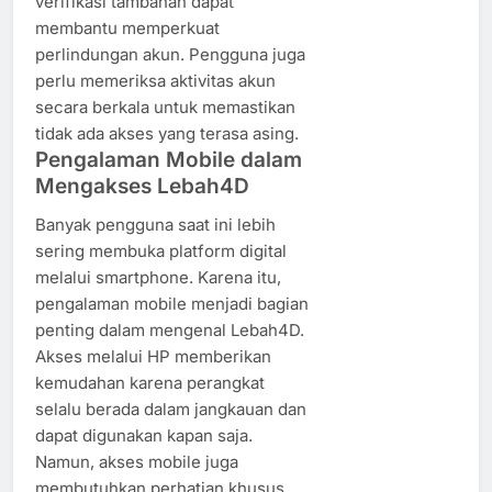
verifikasi tambahan dapat
membantu memperkuat
perlindungan akun. Pengguna juga
perlu memeriksa aktivitas akun
secara berkala untuk memastikan
tidak ada akses yang terasa asing.
Pengalaman Mobile dalam
Mengakses Lebah4D
Banyak pengguna saat ini lebih
sering membuka platform digital
melalui smartphone. Karena itu,
pengalaman mobile menjadi bagian
penting dalam mengenal Lebah4D.
Akses melalui HP memberikan
kemudahan karena perangkat
selalu berada dalam jangkauan dan
dapat digunakan kapan saja.
Namun, akses mobile juga
membutuhkan perhatian khusus.