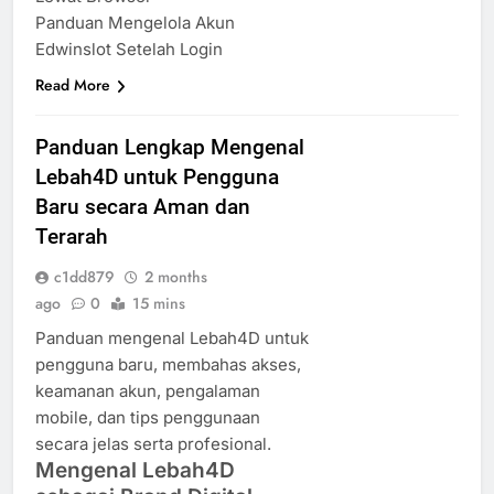
Panduan Mengelola Akun
Edwinslot Setelah Login
Read More
Panduan Lengkap Mengenal
Lebah4D untuk Pengguna
Baru secara Aman dan
Terarah
c1dd879
2 months
ago
0
15 mins
Panduan mengenal Lebah4D untuk
pengguna baru, membahas akses,
keamanan akun, pengalaman
mobile, dan tips penggunaan
secara jelas serta profesional.
Mengenal Lebah4D