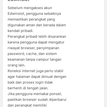
Sebelum mengakses akun
Edwinslot, pengguna sebaiknya
memastikan perangkat yang
digunakan aman dan berada dalam
kendali pribadi.
Perangkat pribadi lebih disarankan
karena pengguna dapat mengatur
riwayat browser, penyimpanan
password, cache, dan sistem
keamanan tanpa campur tangan
orang lain.
Koneksi internet juga perlu stabil
agar halaman dapat dimuat dengan
baik dan proses login tidak
berhenti di tengah jalan.
Jika pengguna memakai ponsel,
pastikan browser sudah diperbarui
dan perangkat memiliki