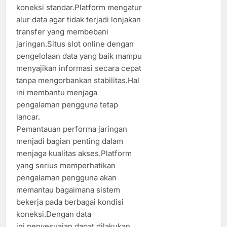
koneksi standar.Platform mengatur
alur data agar tidak terjadi lonjakan
transfer yang membebani
jaringan.Situs slot online dengan
pengelolaan data yang baik mampu
menyajikan informasi secara cepat
tanpa mengorbankan stabilitas.Hal
ini membantu menjaga
pengalaman pengguna tetap
lancar.
Pemantauan performa jaringan
menjadi bagian penting dalam
menjaga kualitas akses.Platform
yang serius memperhatikan
pengalaman pengguna akan
memantau bagaimana sistem
bekerja pada berbagai kondisi
koneksi.Dengan data
ini,penyesuaian dapat dilakukan