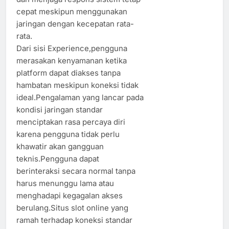
cepat meskipun menggunakan
jaringan dengan kecepatan rata-
rata.
Dari sisi Experience,pengguna
merasakan kenyamanan ketika
platform dapat diakses tanpa
hambatan meskipun koneksi tidak
ideal.Pengalaman yang lancar pada
kondisi jaringan standar
menciptakan rasa percaya diri
karena pengguna tidak perlu
khawatir akan gangguan
teknis.Pengguna dapat
berinteraksi secara normal tanpa
harus menunggu lama atau
menghadapi kegagalan akses
berulang.Situs slot online yang
ramah terhadap koneksi standar