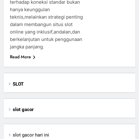
terhadap koneksi standar bukan
hanya keunggulan
teknis,melainkan strategi penting
dalam membangun situs slot
online yang inklusif,andalan,dan
berkelanjutan untuk penggunaan
jangka panjang.
Read More
SLOT
slot gacor
slot gacor hari ini