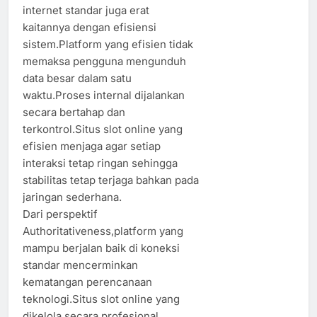
internet standar juga erat
kaitannya dengan efisiensi
sistem.Platform yang efisien tidak
memaksa pengguna mengunduh
data besar dalam satu
waktu.Proses internal dijalankan
secara bertahap dan
terkontrol.Situs slot online yang
efisien menjaga agar setiap
interaksi tetap ringan sehingga
stabilitas tetap terjaga bahkan pada
jaringan sederhana.
Dari perspektif
Authoritativeness,platform yang
mampu berjalan baik di koneksi
standar mencerminkan
kematangan perencanaan
teknologi.Situs slot online yang
dikelola secara profesional