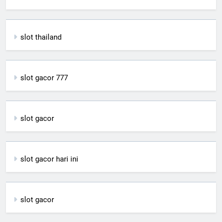
slot thailand
slot gacor 777
slot gacor
slot gacor hari ini
slot gacor