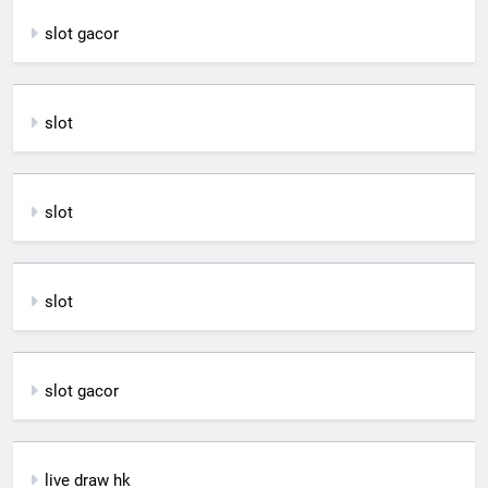
slot gacor
slot
slot
slot
slot gacor
live draw hk