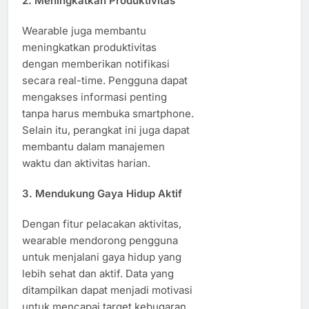
2. Meningkatkan Produktivitas
Wearable juga membantu
meningkatkan produktivitas
dengan memberikan notifikasi
secara real-time. Pengguna dapat
mengakses informasi penting
tanpa harus membuka smartphone.
Selain itu, perangkat ini juga dapat
membantu dalam manajemen
waktu dan aktivitas harian.
3. Mendukung Gaya Hidup Aktif
Dengan fitur pelacakan aktivitas,
wearable mendorong pengguna
untuk menjalani gaya hidup yang
lebih sehat dan aktif. Data yang
ditampilkan dapat menjadi motivasi
untuk mencapai target kebugaran.