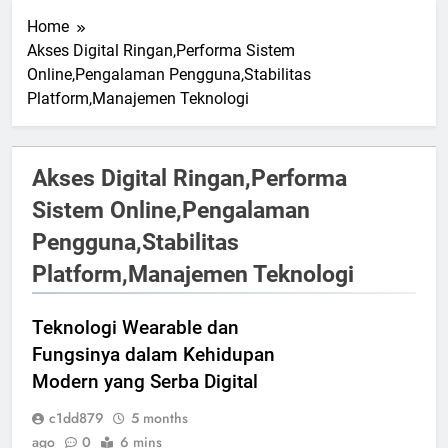
Home
Akses Digital Ringan,Performa Sistem
Online,Pengalaman Pengguna,Stabilitas
Platform,Manajemen Teknologi
Akses Digital Ringan,Performa
Sistem Online,Pengalaman
Pengguna,Stabilitas
Platform,Manajemen Teknologi
Teknologi Wearable dan
Fungsinya dalam Kehidupan
Modern yang Serba Digital
c1dd879
5 months
ago
0
6 mins