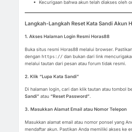
Kecurigaan bahwa akun telah diakses oleh or
Langkah-Langkah Reset Kata Sandi Akun 
1.
Akses Halaman Login Resmi Horas88
Buka situs resmi Horas88 melalui browser. Pastikan
dengan
dan bukan dari link mencurigaka
https://
melalui tautan dari pesan atau forum tidak resmi.
2.
Klik “Lupa Kata Sandi”
Di halaman login, cari dan klik tautan atau tombol b
Sandi”
atau
“Reset Password”
.
3.
Masukkan Alamat Email atau Nomor Telepon
Masukkan alamat email atau nomor ponsel yang An
mendaftar akun. Pastikan Anda memiliki akses ke e