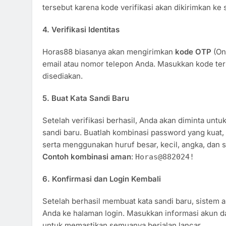
tersebut karena kode verifikasi akan dikirimkan ke 
4.
Verifikasi Identitas
Horas88 biasanya akan mengirimkan
kode OTP
(On
email atau nomor telepon Anda. Masukkan kode te
disediakan.
5.
Buat Kata Sandi Baru
Setelah verifikasi berhasil, Anda akan diminta unt
sandi baru. Buatlah kombinasi password yang kuat, 
serta menggunakan huruf besar, kecil, angka, dan s
Contoh kombinasi aman
:
Horas@882024!
6.
Konfirmasi dan Login Kembali
Setelah berhasil membuat kata sandi baru, sistem
Anda ke halaman login. Masukkan informasi akun 
untuk memastikan semuanya berjalan lancar.