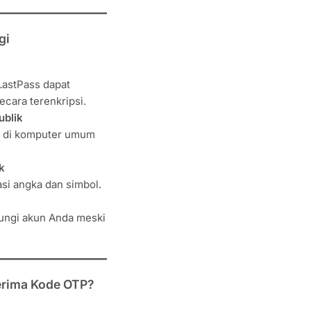
gi
LastPass dapat
ara terenkripsi.
ublik
” di komputer umum
k
si angka dan simbol.
ungi akun Anda meski
erima Kode OTP?