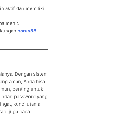
h aktif dan memiliki
pa menit.
dukungan
horas88
alanya. Dengan sistem
ang aman, Anda bisa
mun, penting untuk
indari password yang
Ingat, kunci utama
tapi juga pada