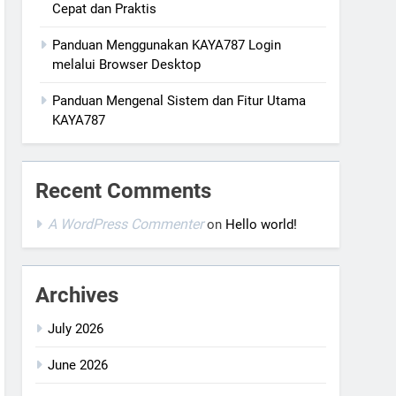
Cepat dan Praktis
Panduan Menggunakan KAYA787 Login
melalui Browser Desktop
Panduan Mengenal Sistem dan Fitur Utama
KAYA787
Recent Comments
A WordPress Commenter
on
Hello world!
Archives
July 2026
June 2026