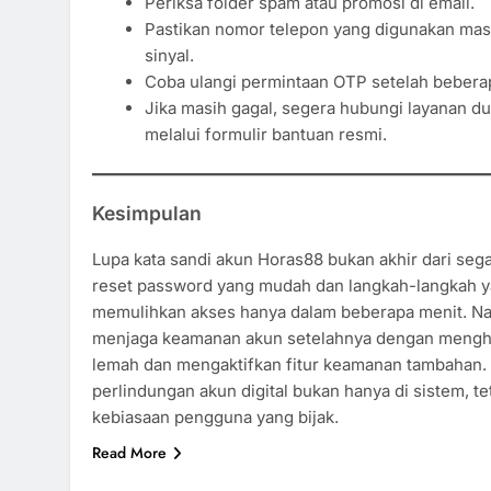
Periksa folder spam atau promosi di email.
Pastikan nomor telepon yang digunakan masi
sinyal.
Coba ulangi permintaan OTP setelah bebera
Jika masih gagal, segera hubungi layanan 
melalui formulir bantuan resmi.
Kesimpulan
Lupa kata sandi akun Horas88 bukan akhir dari seg
reset password yang mudah dan langkah-langkah y
memulihkan akses hanya dalam beberapa menit. Na
menjaga keamanan akun setelahnya dengan mengh
lemah dan mengaktifkan fitur keamanan tambahan. 
perlindungan akun digital bukan hanya di sistem, te
kebiasaan pengguna yang bijak.
Read More