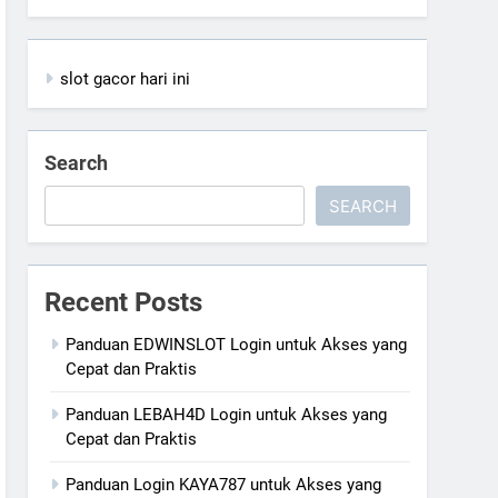
slot gacor hari ini
Search
SEARCH
Recent Posts
Panduan EDWINSLOT Login untuk Akses yang
Cepat dan Praktis
Panduan LEBAH4D Login untuk Akses yang
Cepat dan Praktis
Panduan Login KAYA787 untuk Akses yang