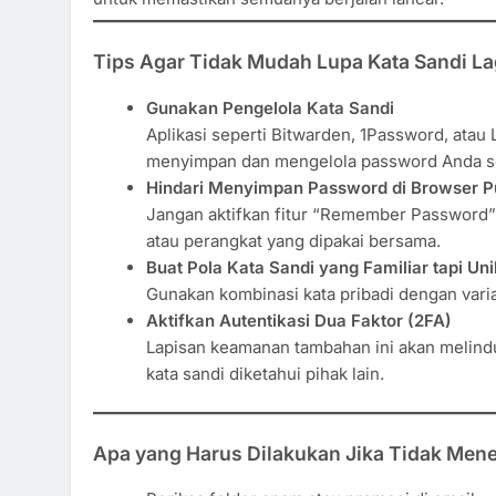
Tips Agar Tidak Mudah Lupa Kata Sandi La
Gunakan Pengelola Kata Sandi
Aplikasi seperti Bitwarden, 1Password, atau 
menyimpan dan mengelola password Anda sec
Hindari Menyimpan Password di Browser P
Jangan aktifkan fitur “Remember Password
atau perangkat yang dipakai bersama.
Buat Pola Kata Sandi yang Familiar tapi Uni
Gunakan kombinasi kata pribadi dengan varia
Aktifkan Autentikasi Dua Faktor (2FA)
Lapisan keamanan tambahan ini akan melind
kata sandi diketahui pihak lain.
Apa yang Harus Dilakukan Jika Tidak Men