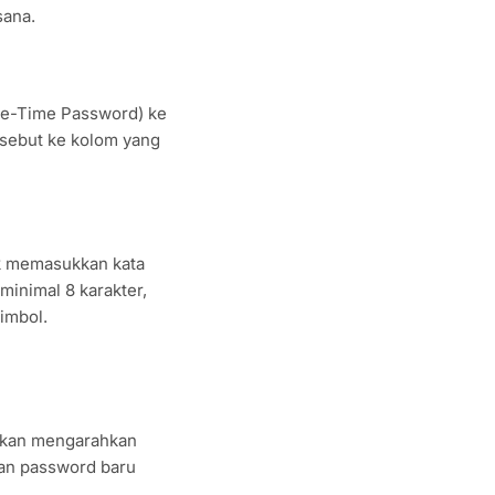
sana.
e-Time Password) ke
rsebut ke kolom yang
uk memasukkan kata
minimal 8 karakter,
imbol.
 akan mengarahkan
dan password baru