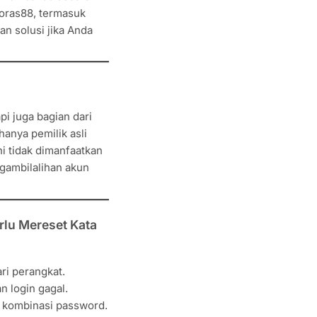
Horas88, termasuk
n solusi jika Anda
pi juga bagian dari
anya pemilik asli
ni tidak dimanfaatkan
gambilalihan akun
lu Mereset Kata
ri perangkat.
n login gagal.
a kombinasi password.