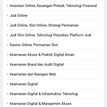
Investasi Online, Keuangan Pribadi, Teknologi Finansial
Judi Online
Judi Online, Slot Online, Strategi Permainan
Judi Slot Online, Teknologi Perjudian, Platform Judi
Kasino Online, Permainan Slot
Keamanan Akses & Praktik Digital Aman
Keamanan Brand dan Audit Digital
Keamanan dan Navigasi Web
Keamanan Digital
Keamanan Digital & Infrastruktur Teknologi
Keamanan Digital & Manajemen Akses