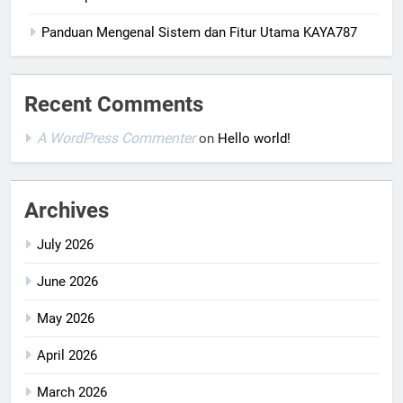
Panduan Mengenal Sistem dan Fitur Utama KAYA787
Recent Comments
A WordPress Commenter
on
Hello world!
Archives
July 2026
June 2026
May 2026
April 2026
March 2026