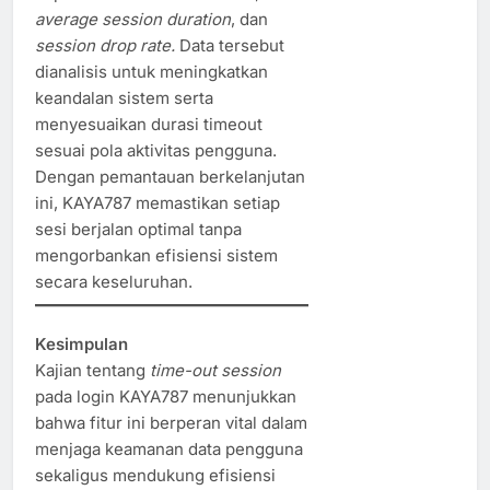
average session duration
, dan
session drop rate.
Data tersebut
dianalisis untuk meningkatkan
keandalan sistem serta
menyesuaikan durasi timeout
sesuai pola aktivitas pengguna.
Dengan pemantauan berkelanjutan
ini, KAYA787 memastikan setiap
sesi berjalan optimal tanpa
mengorbankan efisiensi sistem
secara keseluruhan.
Kesimpulan
Kajian tentang
time-out session
pada login KAYA787 menunjukkan
bahwa fitur ini berperan vital dalam
menjaga keamanan data pengguna
sekaligus mendukung efisiensi