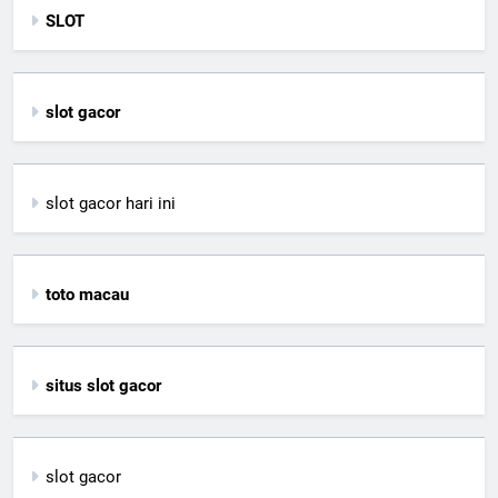
SLOT
slot gacor
slot gacor hari ini
toto macau
situs slot gacor
slot gacor