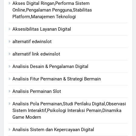
Akses Digital Ringan,Performa Sistem
Online,Pengalaman Pengguna,Stabilitas
Platform,Manajemen Teknologi
Aksesibilitas Layanan Digital
alternatif edwinslot
alternatif link edwinslot
Analisis Desain & Pengalaman Digital
Analisis Fitur Permainan & Strategi Bermain
Analisis Permainan Slot
Analisis Pola Permainan,Studi Perilaku Digital,Observasi
Sistem Interaktif,Psikologi Interaksi Pemain,Dinamika
Game Modern
Analisis Sistem dan Kepercayaan Digital