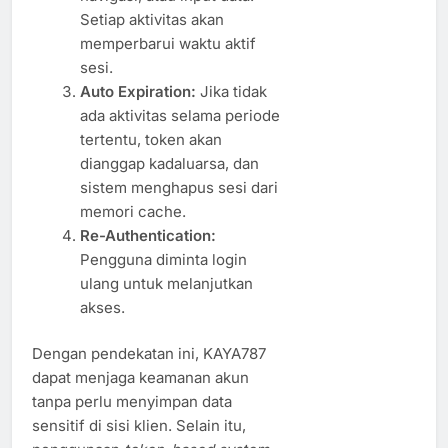
Setiap aktivitas akan
memperbarui waktu aktif
sesi.
Auto Expiration:
Jika tidak
ada aktivitas selama periode
tertentu, token akan
dianggap kadaluarsa, dan
sistem menghapus sesi dari
memori cache.
Re-Authentication:
Pengguna diminta login
ulang untuk melanjutkan
akses.
Dengan pendekatan ini, KAYA787
dapat menjaga keamanan akun
tanpa perlu menyimpan data
sensitif di sisi klien. Selain itu,