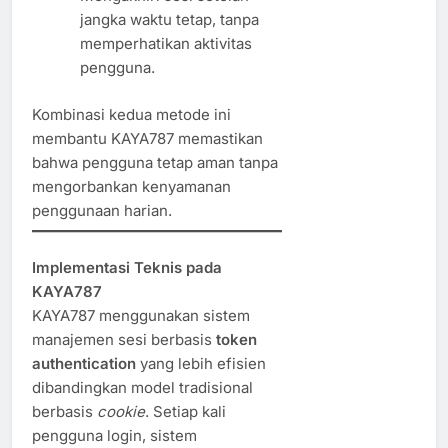
jangka waktu tetap, tanpa
memperhatikan aktivitas
pengguna.
Kombinasi kedua metode ini
membantu KAYA787 memastikan
bahwa pengguna tetap aman tanpa
mengorbankan kenyamanan
penggunaan harian.
Implementasi Teknis pada
KAYA787
KAYA787 menggunakan sistem
manajemen sesi berbasis
token
authentication
yang lebih efisien
dibandingkan model tradisional
berbasis
cookie
. Setiap kali
pengguna login, sistem