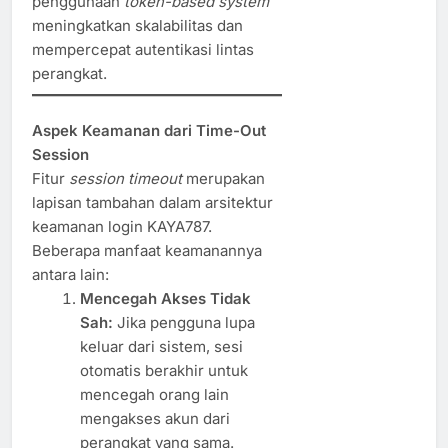
penggunaan
token-based system
meningkatkan skalabilitas dan
mempercepat autentikasi lintas
perangkat.
Aspek Keamanan dari Time-Out
Session
Fitur
session timeout
merupakan
lapisan tambahan dalam arsitektur
keamanan login KAYA787.
Beberapa manfaat keamanannya
antara lain:
Mencegah Akses Tidak
Sah:
Jika pengguna lupa
keluar dari sistem, sesi
otomatis berakhir untuk
mencegah orang lain
mengakses akun dari
perangkat yang sama.