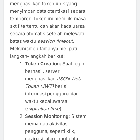
menghasilkan token unik yang
menyimpan data otentikasi secara
temporer. Token ini memiliki masa
aktif tertentu dan akan kadaluarsa
secara otomatis setelah melewati
batas waktu
session timeout.
Mekanisme utamanya meliputi
langkah-langkah berikut:
Token Creation:
Saat login
berhasil, server
menghasilkan
JSON Web
Token (JWT)
berisi
informasi pengguna dan
waktu kedaluwarsa
(
expiration time
).
Session Monitoring:
Sistem
memantau aktivitas
pengguna, seperti klik,
navigasi, atau input data.