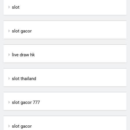
slot
slot gacor
live draw hk
slot thailand
slot gacor 777
slot gacor