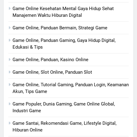
Game Online Kesehatan Mental Gaya Hidup Sehat
Manajemen Waktu Hiburan Digital
Game Online, Panduan Bermain, Strategi Game
Game Online, Panduan Gaming, Gaya Hidup Digital,
Edukasi & Tips
Game Online, Panduan, Kasino Online
Game Online, Slot Online, Panduan Slot
Game Online, Tutorial Gaming, Panduan Login, Keamanan
Akun, Tips Game
Game Populer, Dunia Gaming, Game Online Global,
Industri Game
Game Santai, Rekomendasi Game, Lifestyle Digital,
Hiburan Online