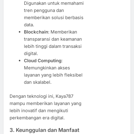
Digunakan untuk memahami
tren pengguna dan
memberikan solusi berbasis
data.
Blockchain
: Memberikan
transparansi dan keamanan
lebih tinggi dalam transaksi
digital.
Cloud Computing
:
Memungkinkan akses
layanan yang lebih fleksibel
dan skalabel.
Dengan teknologi ini, Kaya787
mampu memberikan layanan yang
lebih inovatif dan mengikuti
perkembangan era digital.
3. Keunggulan dan Manfaat