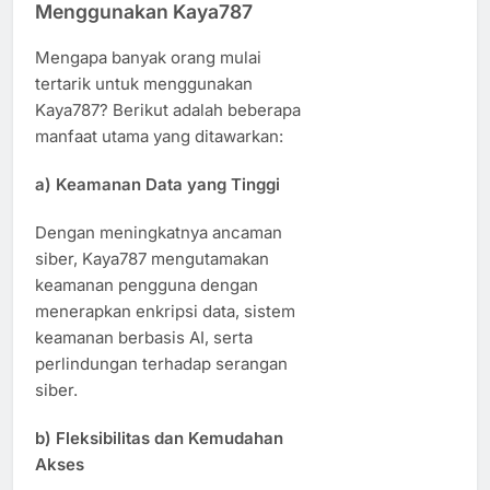
Menggunakan Kaya787
Mengapa banyak orang mulai
tertarik untuk menggunakan
Kaya787? Berikut adalah beberapa
manfaat utama yang ditawarkan:
a) Keamanan Data yang Tinggi
Dengan meningkatnya ancaman
siber, Kaya787 mengutamakan
keamanan pengguna dengan
menerapkan enkripsi data, sistem
keamanan berbasis AI, serta
perlindungan terhadap serangan
siber.
b) Fleksibilitas dan Kemudahan
Akses