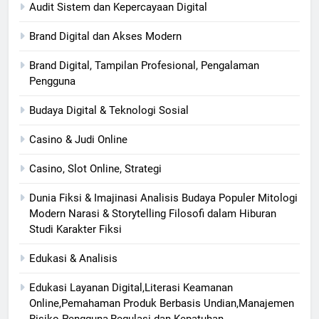
Audit Sistem dan Kepercayaan Digital
Brand Digital dan Akses Modern
Brand Digital, Tampilan Profesional, Pengalaman
Pengguna
Budaya Digital & Teknologi Sosial
Casino & Judi Online
Casino, Slot Online, Strategi
Dunia Fiksi & Imajinasi Analisis Budaya Populer Mitologi
Modern Narasi & Storytelling Filosofi dalam Hiburan
Studi Karakter Fiksi
Edukasi & Analisis
Edukasi Layanan Digital,Literasi Keamanan
Online,Pemahaman Produk Berbasis Undian,Manajemen