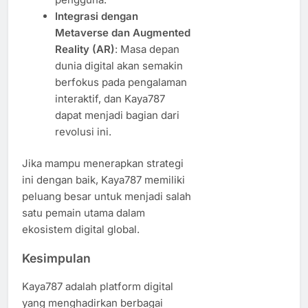
Integrasi dengan
Metaverse dan Augmented
Reality (AR)
: Masa depan
dunia digital akan semakin
berfokus pada pengalaman
interaktif, dan Kaya787
dapat menjadi bagian dari
revolusi ini.
Jika mampu menerapkan strategi
ini dengan baik, Kaya787 memiliki
peluang besar untuk menjadi salah
satu pemain utama dalam
ekosistem digital global.
Kesimpulan
Kaya787 adalah platform digital
yang menghadirkan berbagai