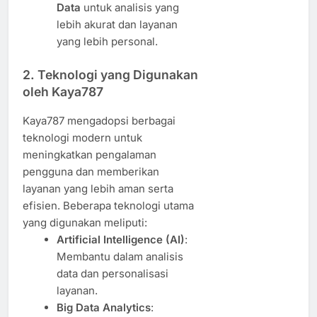
Data
untuk analisis yang
lebih akurat dan layanan
yang lebih personal.
2. Teknologi yang Digunakan
oleh Kaya787
Kaya787 mengadopsi berbagai
teknologi modern untuk
meningkatkan pengalaman
pengguna dan memberikan
layanan yang lebih aman serta
efisien. Beberapa teknologi utama
yang digunakan meliputi:
Artificial Intelligence (AI)
:
Membantu dalam analisis
data dan personalisasi
layanan.
Big Data Analytics
: