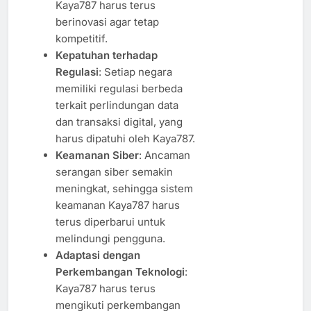
Kaya787 harus terus
berinovasi agar tetap
kompetitif.
Kepatuhan terhadap
Regulasi
: Setiap negara
memiliki regulasi berbeda
terkait perlindungan data
dan transaksi digital, yang
harus dipatuhi oleh Kaya787.
Keamanan Siber
: Ancaman
serangan siber semakin
meningkat, sehingga sistem
keamanan Kaya787 harus
terus diperbarui untuk
melindungi pengguna.
Adaptasi dengan
Perkembangan Teknologi
:
Kaya787 harus terus
mengikuti perkembangan