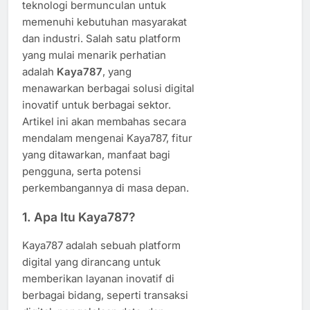
teknologi bermunculan untuk
memenuhi kebutuhan masyarakat
dan industri. Salah satu platform
yang mulai menarik perhatian
adalah
Kaya787
, yang
menawarkan berbagai solusi digital
inovatif untuk berbagai sektor.
Artikel ini akan membahas secara
mendalam mengenai Kaya787, fitur
yang ditawarkan, manfaat bagi
pengguna, serta potensi
perkembangannya di masa depan.
1. Apa Itu Kaya787?
Kaya787 adalah sebuah platform
digital yang dirancang untuk
memberikan layanan inovatif di
berbagai bidang, seperti transaksi