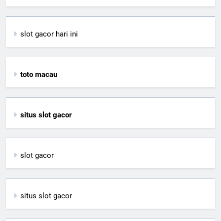
slot gacor hari ini
toto macau
situs slot gacor
slot gacor
situs slot gacor