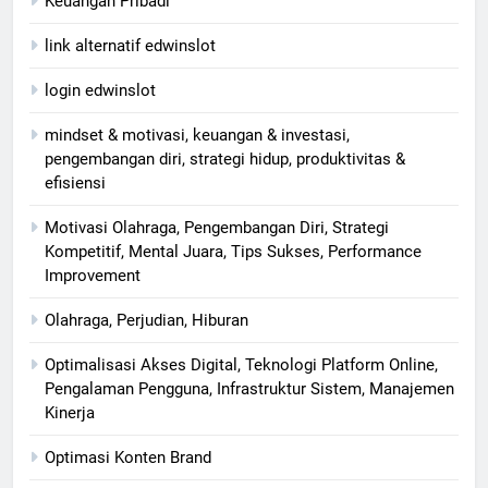
Keuangan Pribadi
link alternatif edwinslot
login edwinslot
mindset & motivasi, keuangan & investasi,
pengembangan diri, strategi hidup, produktivitas &
efisiensi
Motivasi Olahraga, Pengembangan Diri, Strategi
Kompetitif, Mental Juara, Tips Sukses, Performance
Improvement
Olahraga, Perjudian, Hiburan
Optimalisasi Akses Digital, Teknologi Platform Online,
Pengalaman Pengguna, Infrastruktur Sistem, Manajemen
Kinerja
Optimasi Konten Brand