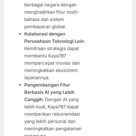
berbagai negara dengan
menghadirkan fitur multi-
bahasa dan sistem
pembayaran global.
Kolaborasi dengan
Perusahaan Teknologi Lain
:
Kemitraan strategis dapat
membantu Kaya787
mempercepat inovasi dan
meningkatkan ekosistem
layanannya.
Pengembangan Fitur
Berbasis AI yang Lebih
Canggih
: Dengan AI yang
lebih kuat, Kaya787 dapat
memberikan rekomendasi
yang lebih personal dan
meningkatkan pengalaman
pengguna.