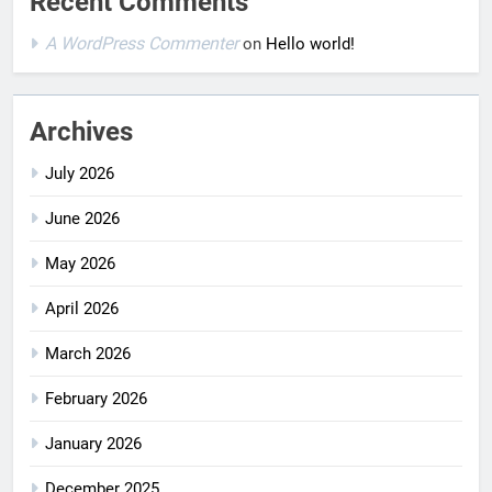
Recent Comments
A WordPress Commenter
on
Hello world!
Archives
July 2026
June 2026
May 2026
April 2026
March 2026
February 2026
January 2026
December 2025