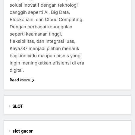
solusi inovatif dengan teknologi
canggih seperti AI, Big Data,
Blockchain, dan Cloud Computing.
Dengan berbagai keunggulan
seperti keamanan tinggi,
fleksibilitas, dan integrasi luas,
Kaya787 menjadi pilihan menarik
bagi individu maupun bisnis yang
ingin meningkatkan efisiensi di era
digital.
Read More
SLOT
slot gacor