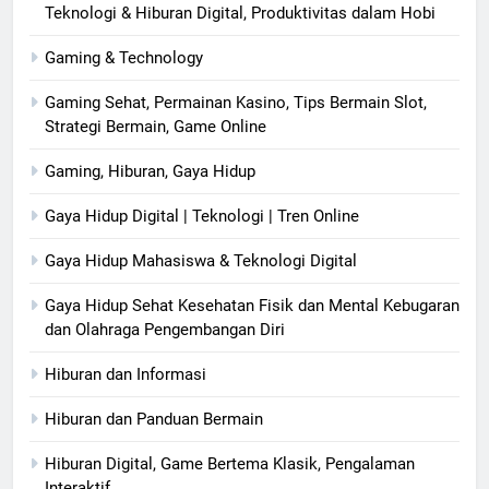
Teknologi & Hiburan Digital, Produktivitas dalam Hobi
Gaming & Technology
Gaming Sehat, Permainan Kasino, Tips Bermain Slot,
Strategi Bermain, Game Online
Gaming, Hiburan, Gaya Hidup
Gaya Hidup Digital | Teknologi | Tren Online
Gaya Hidup Mahasiswa & Teknologi Digital
Gaya Hidup Sehat Kesehatan Fisik dan Mental Kebugaran
dan Olahraga Pengembangan Diri
Hiburan dan Informasi
Hiburan dan Panduan Bermain
Hiburan Digital, Game Bertema Klasik, Pengalaman
Interaktif