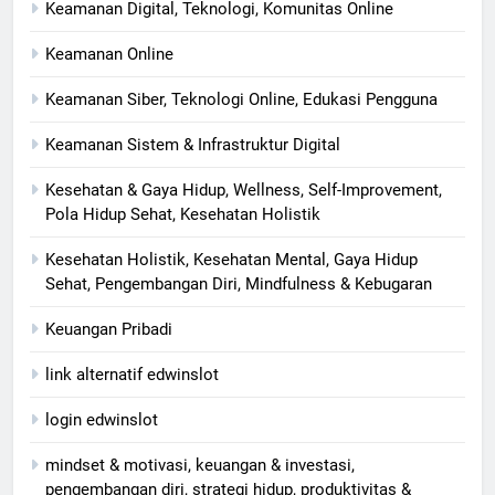
Keamanan Digital, Teknologi, Komunitas Online
Keamanan Online
Keamanan Siber, Teknologi Online, Edukasi Pengguna
Keamanan Sistem & Infrastruktur Digital
Kesehatan & Gaya Hidup, Wellness, Self-Improvement,
Pola Hidup Sehat, Kesehatan Holistik
Kesehatan Holistik, Kesehatan Mental, Gaya Hidup
Sehat, Pengembangan Diri, Mindfulness & Kebugaran
Keuangan Pribadi
link alternatif edwinslot
login edwinslot
mindset & motivasi, keuangan & investasi,
pengembangan diri, strategi hidup, produktivitas &