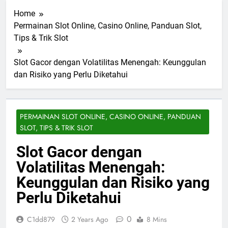
Home
Permainan Slot Online, Casino Online, Panduan Slot,
Tips & Trik Slot
Slot Gacor dengan Volatilitas Menengah: Keunggulan
dan Risiko yang Perlu Diketahui
PERMAINAN SLOT ONLINE, CASINO ONLINE, PANDUAN
SLOT, TIPS & TRIK SLOT
Slot Gacor dengan
Volatilitas Menengah:
Keunggulan dan Risiko yang
Perlu Diketahui
0
C1dd879
2 Years Ago
8 Mins