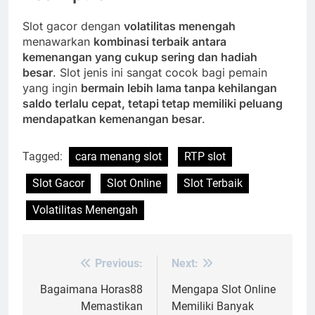
Slot gacor dengan
volatilitas menengah
menawarkan
kombinasi terbaik antara
kemenangan yang cukup sering dan hadiah
besar
. Slot jenis ini sangat cocok bagi pemain
yang ingin
bermain lebih lama tanpa kehilangan
saldo terlalu cepat, tetapi tetap memiliki peluang
mendapatkan kemenangan besar
.
Tagged:
cara menang slot
RTP slot
Slot Gacor
Slot Online
Slot Terbaik
Volatilitas Menengah
Previous:
Next:
Post
navigation
Bagaimana Horas88
Mengapa Slot Online
Memastikan
Memiliki Banyak