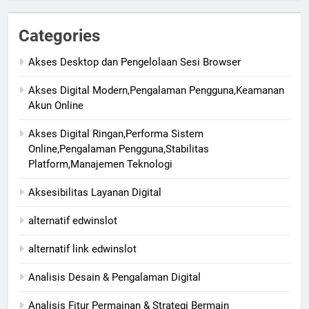
Categories
Akses Desktop dan Pengelolaan Sesi Browser
Akses Digital Modern,Pengalaman Pengguna,Keamanan
Akun Online
Akses Digital Ringan,Performa Sistem
Online,Pengalaman Pengguna,Stabilitas
Platform,Manajemen Teknologi
Aksesibilitas Layanan Digital
alternatif edwinslot
alternatif link edwinslot
Analisis Desain & Pengalaman Digital
Analisis Fitur Permainan & Strategi Bermain