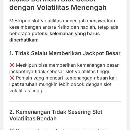
dengan Volatilitas Menengah
Meskipun slot volatilitas menengah menawarkan
keseimbangan antara risiko dan hadiah, tetap ada
beberapa
potensi kelemahan yang harus
diperhatikan
:
1. Tidak Selalu Memberikan Jackpot Besar
Meskipun bisa memberikan kemenangan besar,
jackpotnya tidak sebesar slot volatilitas tinggi.
Pemain yang mencari kemenangan
ribuan kali
lipat taruhan
mungkin lebih cocok dengan slot
volatilitas tinggi.
2. Kemenangan Tidak Sesering Slot
Volatilitas Rendah