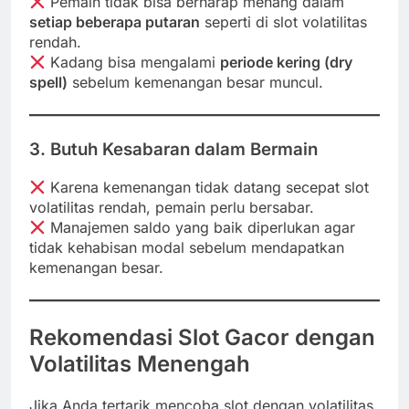
Pemain tidak bisa berharap menang dalam
setiap beberapa putaran
seperti di slot volatilitas
rendah.
Kadang bisa mengalami
periode kering (dry
spell)
sebelum kemenangan besar muncul.
3. Butuh Kesabaran dalam Bermain
Karena kemenangan tidak datang secepat slot
volatilitas rendah, pemain perlu bersabar.
Manajemen saldo yang baik diperlukan agar
tidak kehabisan modal sebelum mendapatkan
kemenangan besar.
Rekomendasi Slot Gacor dengan
Volatilitas Menengah
Jika Anda tertarik mencoba slot dengan volatilitas