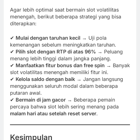
Agar lebih optimal saat bermain slot volatilitas
menengah, berikut beberapa strategi yang bisa
diterapkan:
✔
Mulai dengan taruhan kecil
→ Uji pola
kemenangan sebelum meningkatkan taruhan.
✔
Pilih slot dengan RTP di atas 96%
→ Peluang
menang lebih tinggi dalam jangka panjang.
✔
Manfaatkan fitur bonus dan free spin
→ Banyak
slot volatilitas menengah memiliki fitur ini.
✔
Kelola saldo dengan baik
→ Jangan langsung
menggunakan seluruh modal dalam beberapa
putaran awal.
✔
Bermain di jam gacor
→ Beberapa pemain
percaya bahwa slot lebih sering menang pada
malam hari atau setelah reset server
.
Kesimpulan