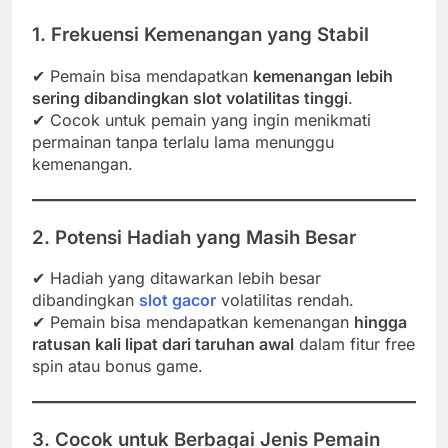
1. Frekuensi Kemenangan yang Stabil
✔ Pemain bisa mendapatkan
kemenangan lebih
sering dibandingkan slot volatilitas tinggi
.
✔ Cocok untuk pemain yang ingin menikmati
permainan tanpa terlalu lama menunggu
kemenangan.
2. Potensi Hadiah yang Masih Besar
✔ Hadiah yang ditawarkan lebih besar
dibandingkan
slot gacor
volatilitas rendah.
✔ Pemain bisa mendapatkan kemenangan
hingga
ratusan kali lipat dari taruhan awal
dalam fitur free
spin atau bonus game.
3. Cocok untuk Berbagai Jenis Pemain