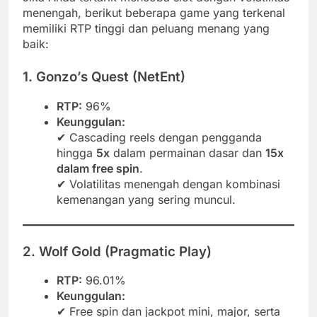
menengah, berikut beberapa game yang terkenal
memiliki RTP tinggi dan peluang menang yang
baik:
1. Gonzo’s Quest (NetEnt)
RTP:
96%
Keunggulan:
✔ Cascading reels dengan pengganda
hingga
5x
dalam permainan dasar dan
15x
dalam free spin
.
✔ Volatilitas menengah dengan kombinasi
kemenangan yang sering muncul.
2. Wolf Gold (Pragmatic Play)
RTP:
96.01%
Keunggulan:
✔ Free spin dan jackpot mini, major, serta