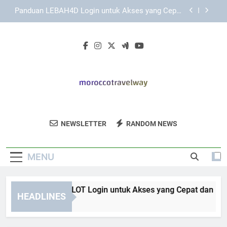
Skip
Panduan Login KAYA787 untuk Akses yang Cepat
to
dan Praktis
content
Panduan Menggunakan KAYA787 Login melalui
Browser Desktop
Panduan EDWINSLOT Login untuk Akses yang
Cepat dan Praktis
Panduan LEBAH4D Login untuk Akses yang Cepat
dan Praktis
Panduan Login KAYA787 untuk Akses yang Cepat
dan Praktis
Morocco Travel
Jelajahi Keindahan Maroko Dengan
Panduan Menggunakan KAYA787 Login melalui
NEWSLETTER
RANDOM NEWS
Way
Browser Desktop
Panduan Lengkap Dari Morocco Travel Way.
Untuk Pengalaman Wisata Yang Tak
MENU
Terlupakan.
anduan EDWINSLOT Login untuk Akses yang Cepat dan Praktis
HEADLINES
Weeks Ago