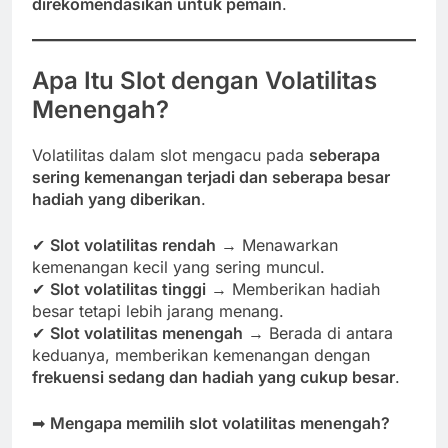
direkomendasikan untuk pemain
.
Apa Itu Slot dengan Volatilitas
Menengah?
Volatilitas dalam slot mengacu pada
seberapa
sering kemenangan terjadi dan seberapa besar
hadiah yang diberikan
.
✔
Slot volatilitas rendah
→ Menawarkan
kemenangan kecil yang sering muncul.
✔
Slot volatilitas tinggi
→ Memberikan hadiah
besar tetapi lebih jarang menang.
✔
Slot volatilitas menengah
→ Berada di antara
keduanya, memberikan kemenangan dengan
frekuensi sedang dan hadiah yang cukup besar
.
➡
Mengapa memilih slot volatilitas menengah?