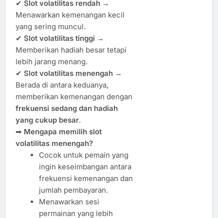
✔
Slot volatilitas rendah
→
Menawarkan kemenangan kecil
yang sering muncul.
✔
Slot volatilitas tinggi
→
Memberikan hadiah besar tetapi
lebih jarang menang.
✔
Slot volatilitas menengah
→
Berada di antara keduanya,
memberikan kemenangan dengan
frekuensi sedang dan hadiah
yang cukup besar
.
➡
Mengapa memilih slot
volatilitas menengah?
Cocok untuk pemain yang
ingin keseimbangan antara
frekuensi kemenangan dan
jumlah pembayaran.
Menawarkan sesi
permainan yang lebih