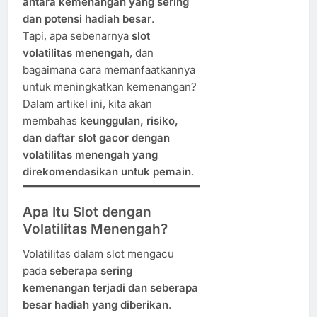
antara kemenangan yang sering
dan potensi hadiah besar
.
Tapi, apa sebenarnya
slot
volatilitas menengah
, dan
bagaimana cara memanfaatkannya
untuk meningkatkan kemenangan?
Dalam artikel ini, kita akan
membahas
keunggulan, risiko,
dan daftar slot gacor dengan
volatilitas menengah yang
direkomendasikan untuk pemain
.
Apa Itu Slot dengan
Volatilitas Menengah?
Volatilitas dalam slot mengacu
pada
seberapa sering
kemenangan terjadi dan seberapa
besar hadiah yang diberikan
.