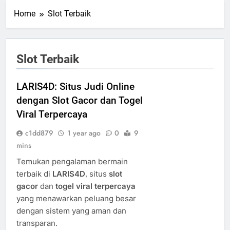
Home
Slot Terbaik
Slot Terbaik
LARIS4D: Situs Judi Online
dengan Slot Gacor dan Togel
Viral Terpercaya
c1dd879
1 year ago
0
9
mins
Temukan pengalaman bermain
terbaik di
LARIS4D
, situs
slot
gacor
dan
togel viral terpercaya
yang menawarkan peluang besar
dengan sistem yang aman dan
transparan.