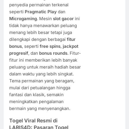
penyedia permainan terkenal
seperti
Pragmatic Play
dan
Microgaming
. Mesin
slot gacor
ini
tidak hanya menawarkan peluang
menang lebih besar tetapi juga
dilengkapi dengan berbagai
fitur
bonus
, seperti
free spins
,
jackpot
progresif
, dan
bonus rounds
. Fitur-
fitur ini memberikan lebih banyak
peluang untuk meraih hadiah besar
dalam waktu yang lebih singkat.
Tema permainan yang beragam,
mulai dari petualangan hingga
fantasi dan klasik, semakin
meningkatkan pengalaman
bermain yang menyenangkan.
Togel Viral Resmi di
LARIS4D: Pasaran Togel