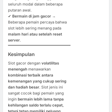
seluruh modal dalam beberapa
putaran awal.
✔
Bermain di jam gacor
→
Beberapa pemain percaya bahwa
slot lebih sering menang pada
malam hari atau setelah reset
server
.
Kesimpulan
Slot gacor dengan
volatilitas
menengah
menawarkan
kombinasi terbaik antara
kemenangan yang cukup sering
dan hadiah besar
. Slot jenis ini
sangat cocok bagi pemain yang
ingin
bermain lebih lama tanpa
kehilangan saldo terlalu cepat,
tetapi tetap memiliki peluang