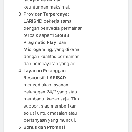
keuntungan maksimal.
Provider Terpercaya
:
LARIS4D
bekerja sama
dengan penyedia permainan
terbaik seperti
Slot88
,
Pragmatic Play
, dan
Microgaming
, yang dikenal
dengan kualitas permainan
dan pembayaran yang adil.
Layanan Pelanggan
Responsif
:
LARIS4D
menyediakan layanan
pelanggan 24/7 yang siap
membantu kapan saja. Tim
support siap memberikan
solusi untuk masalah atau
pertanyaan yang muncul.
Bonus dan Promosi