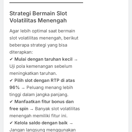
Strategi Bermain Slot
Volatilitas Menengah
Agar lebih optimal saat bermain
slot volatilitas menengah, berikut
beberapa strategi yang bisa
diterapkan:
✔
Mulai dengan taruhan kecil
→
Uji pola kemenangan sebelum
meningkatkan taruhan.
✔
Pilih slot dengan RTP di atas
96%
→ Peluang menang lebih
tinggi dalam jangka panjang.
✔
Manfaatkan fitur bonus dan
free spin
→ Banyak slot volatilitas
menengah memiliki fitur ini.
✔
Kelola saldo dengan baik
→
Jangan langsung menggunakan