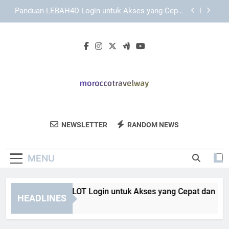
Skip
Panduan Login KAYA787 untuk Akses yang Cepat
to
dan Praktis
content
Panduan Menggunakan KAYA787 Login melalui
Browser Desktop
Panduan EDWINSLOT Login untuk Akses yang
Cepat dan Praktis
Panduan LEBAH4D Login untuk Akses yang Cepat
dan Praktis
Panduan Login KAYA787 untuk Akses yang Cepat
dan Praktis
Morocco Travel
Jelajahi Keindahan Maroko Dengan
Panduan Menggunakan KAYA787 Login melalui
NEWSLETTER
RANDOM NEWS
Way
Browser Desktop
Panduan Lengkap Dari Morocco Travel Way.
Untuk Pengalaman Wisata Yang Tak
MENU
Terlupakan.
nduan EDWINSLOT Login untuk Akses yang Cepat dan Praktis
HEADLINES
Weeks Ago