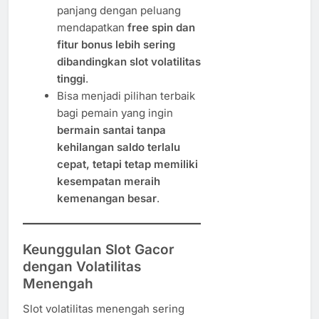
panjang dengan peluang
mendapatkan
free spin dan
fitur bonus lebih sering
dibandingkan slot volatilitas
tinggi
.
Bisa menjadi pilihan terbaik
bagi pemain yang ingin
bermain santai tanpa
kehilangan saldo terlalu
cepat, tetapi tetap memiliki
kesempatan meraih
kemenangan besar
.
Keunggulan Slot Gacor
dengan Volatilitas
Menengah
Slot volatilitas menengah sering