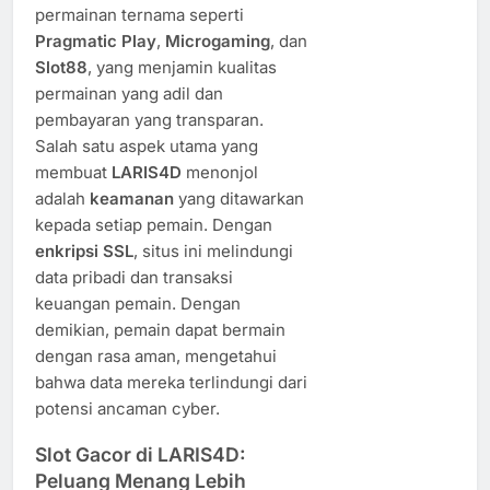
permainan ternama seperti
Pragmatic Play
,
Microgaming
, dan
Slot88
, yang menjamin kualitas
permainan yang adil dan
pembayaran yang transparan.
Salah satu aspek utama yang
membuat
LARIS4D
menonjol
adalah
keamanan
yang ditawarkan
kepada setiap pemain. Dengan
enkripsi SSL
, situs ini melindungi
data pribadi dan transaksi
keuangan pemain. Dengan
demikian, pemain dapat bermain
dengan rasa aman, mengetahui
bahwa data mereka terlindungi dari
potensi ancaman cyber.
Slot Gacor di LARIS4D:
Peluang Menang Lebih