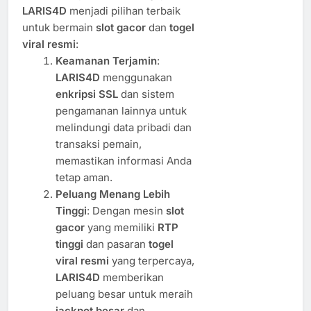
LARIS4D
menjadi pilihan terbaik
untuk bermain
slot gacor
dan
togel
viral resmi
:
Keamanan Terjamin
:
LARIS4D
menggunakan
enkripsi SSL
dan sistem
pengamanan lainnya untuk
melindungi data pribadi dan
transaksi pemain,
memastikan informasi Anda
tetap aman.
Peluang Menang Lebih
Tinggi
: Dengan mesin
slot
gacor
yang memiliki
RTP
tinggi
dan pasaran
togel
viral resmi
yang terpercaya,
LARIS4D
memberikan
peluang besar untuk meraih
jackpot besar
dan