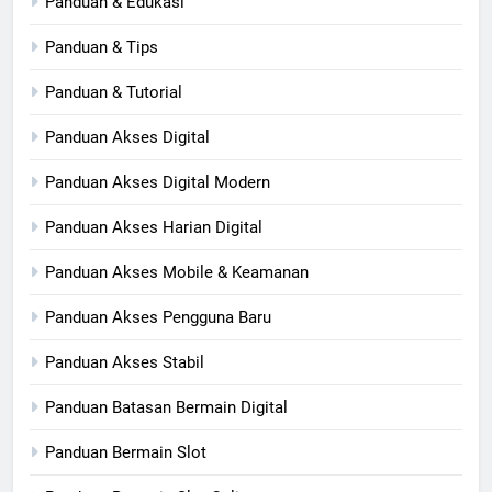
Panduan & Edukasi
Panduan & Tips
Panduan & Tutorial
Panduan Akses Digital
Panduan Akses Digital Modern
Panduan Akses Harian Digital
Panduan Akses Mobile & Keamanan
Panduan Akses Pengguna Baru
Panduan Akses Stabil
Panduan Batasan Bermain Digital
Panduan Bermain Slot