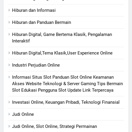
Hiburan dan Informasi
Hiburan dan Panduan Bermain
Hiburan Digital, Game Bertema Klasik, Pengalaman
Interaktif
Hiburan Digital,Tema Klasik,User Experience Online
Industri Perjudian Online
Informasi Situs Slot Panduan Slot Online Keamanan
Akses Website Teknologi & Server Gaming Tips Bermain
Slot Edukasi Pengguna Slot Update Link Terpercaya
Investasi Online, Keuangan Pribadi, Teknologi Finansial
Judi Online
Judi Online, Slot Online, Strategi Permainan