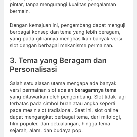
pintar, tanpa mengurangi kualitas pengalaman
bermain.
Dengan kemajuan ini, pengembang dapat menguji
berbagai konsep dan tema yang lebih beragam,
yang pada gilirannya menghasilkan banyak versi
slot dengan berbagai mekanisme permainan.
3. Tema yang Beragam dan
Personalisasi
Salah satu alasan utama mengapa ada banyak
versi permainan slot adalah
beragamnya tema
yang ditawarkan oleh pengembang. Slot tidak lagi
terbatas pada simbol buah atau angka seperti
pada mesin slot tradisional. Saat ini, slot online
dapat mengangkat berbagai tema, dari mitologi,
film populer, dan petualangan, hingga tema
sejarah, alam, dan budaya pop.