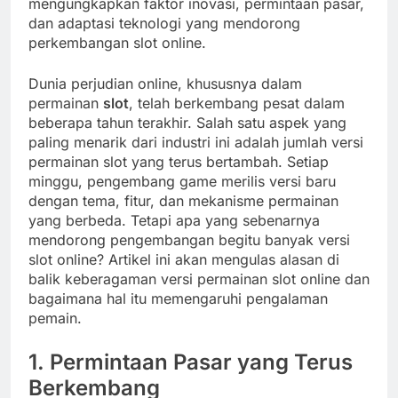
mengungkapkan faktor inovasi, permintaan pasar,
dan adaptasi teknologi yang mendorong
perkembangan slot online.
Dunia perjudian online, khususnya dalam
permainan
slot
, telah berkembang pesat dalam
beberapa tahun terakhir. Salah satu aspek yang
paling menarik dari industri ini adalah jumlah versi
permainan slot yang terus bertambah. Setiap
minggu, pengembang game merilis versi baru
dengan tema, fitur, dan mekanisme permainan
yang berbeda. Tetapi apa yang sebenarnya
mendorong pengembangan begitu banyak versi
slot online? Artikel ini akan mengulas alasan di
balik keberagaman versi permainan slot online dan
bagaimana hal itu memengaruhi pengalaman
pemain.
1. Permintaan Pasar yang Terus
Berkembang