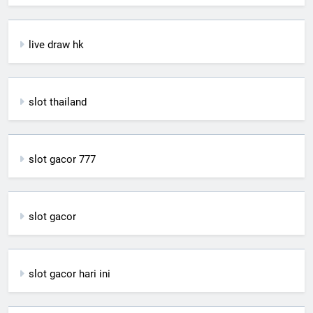
live draw hk
slot thailand
slot gacor 777
slot gacor
slot gacor hari ini