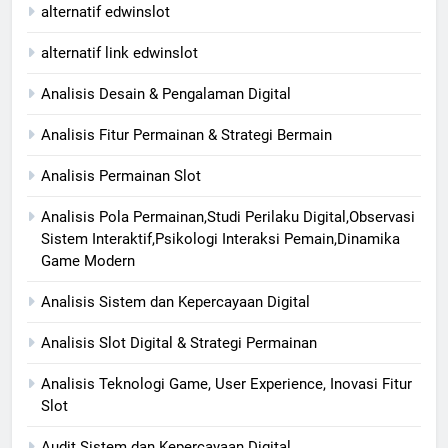
alternatif edwinslot
alternatif link edwinslot
Analisis Desain & Pengalaman Digital
Analisis Fitur Permainan & Strategi Bermain
Analisis Permainan Slot
Analisis Pola Permainan,Studi Perilaku Digital,Observasi
Sistem Interaktif,Psikologi Interaksi Pemain,Dinamika
Game Modern
Analisis Sistem dan Kepercayaan Digital
Analisis Slot Digital & Strategi Permainan
Analisis Teknologi Game, User Experience, Inovasi Fitur
Slot
Audit Sistem dan Kepercayaan Digital