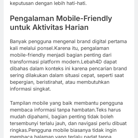
keputusan dengan lebih hati-hati.
Pengalaman Mobile-Friendly
untuk Aktivitas Harian
Banyak pengguna mengenal brand digital pertama
kali melalui ponsel.Karena itu, pengalaman
mobile-friendly menjadi bagian penting dari
transformasi platform modern.Lebah4D dapat
dibahas dalam konteks ini karena pencarian brand
sering dilakukan dalam situasi cepat, seperti saat
bepergian, beristirahat, atau membutuhkan
informasi singkat.
Tampilan mobile yang baik membantu pengguna
membaca informasi tanpa hambatan.Teks harus
mudah dipahami, bagian penting tidak boleh
tersembunyi terlalu jauh, dan navigasi perlu dibuat
ringkas.Pengguna mobile biasanya tidak ingin
membaca halaman yang terlalu padat tanpa