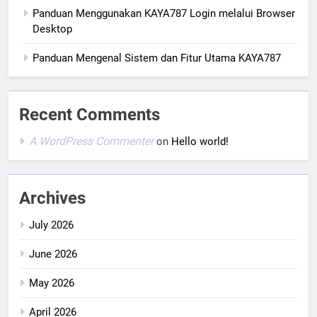
Panduan Menggunakan KAYA787 Login melalui Browser
Desktop
Panduan Mengenal Sistem dan Fitur Utama KAYA787
Recent Comments
A WordPress Commenter
on
Hello world!
Archives
July 2026
June 2026
May 2026
April 2026