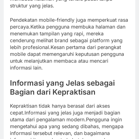
struktur yang jelas.
Pendekatan mobile-friendly juga memperkuat rasa
percaya.Ketika pengguna membuka halaman dan
menemukan tampilan yang rapi, mereka
cenderung melihat brand sebagai platform yang
lebih profesional.Kesan pertama dari perangkat
mobile dapat memengaruhi keputusan pengguna
untuk melanjutkan membaca atau mencari
informasi lain.
Informasi yang Jelas sebagai
Bagian dari Kepraktisan
Kepraktisan tidak hanya berasal dari akses
cepat.Informasi yang jelas juga menjadi bagian
utama dari pengalaman modern.Pengguna ingin
mengetahui apa yang sedang dibahas, mengapa
informasi tersebut relevan, dan bagaimana