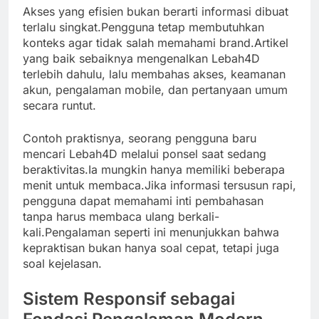
Akses yang efisien bukan berarti informasi dibuat
terlalu singkat.Pengguna tetap membutuhkan
konteks agar tidak salah memahami brand.Artikel
yang baik sebaiknya mengenalkan Lebah4D
terlebih dahulu, lalu membahas akses, keamanan
akun, pengalaman mobile, dan pertanyaan umum
secara runtut.
Contoh praktisnya, seorang pengguna baru
mencari Lebah4D melalui ponsel saat sedang
beraktivitas.Ia mungkin hanya memiliki beberapa
menit untuk membaca.Jika informasi tersusun rapi,
pengguna dapat memahami inti pembahasan
tanpa harus membaca ulang berkali-
kali.Pengalaman seperti ini menunjukkan bahwa
kepraktisan bukan hanya soal cepat, tetapi juga
soal kejelasan.
Sistem Responsif sebagai