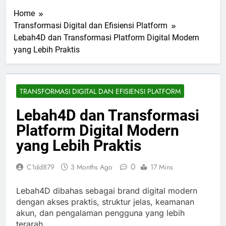
Home
Transformasi Digital dan Efisiensi Platform
Lebah4D dan Transformasi Platform Digital Modern
yang Lebih Praktis
TRANSFORMASI DIGITAL DAN EFISIENSI PLATFORM
Lebah4D dan Transformasi
Platform Digital Modern
yang Lebih Praktis
0
C1dd879
3 Months Ago
17 Mins
Lebah4D dibahas sebagai brand digital modern
dengan akses praktis, struktur jelas, keamanan
akun, dan pengalaman pengguna yang lebih
terarah.