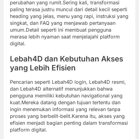
perubahan yang rumit.Sering kali, transformasi
paling terasa justru muncul dari detail kecil seperti
heading yang jelas, menu yang rapi, instruksi yang
singkat, dan FAQ yang menjawab pertanyaan
umum.Detail seperti ini membuat pengguna
merasa lebih nyaman saat menjelajahi platform
digital.
Lebah4D dan Kebutuhan Akses
yang Lebih Efisien
Pencarian seperti Lebah4D login, Lebah4D resmi,
dan Lebah4D alternatif menunjukkan bahwa
pengguna memiliki kebutuhan navigational yang
kuat.Mereka datang dengan tujuan tertentu dan
ingin menemukan informasi yang relevan tanpa
proses yang berbelit-belit.Karena itu, akses yang
efisien menjadi bagian penting dalam transformasi
platform digital.