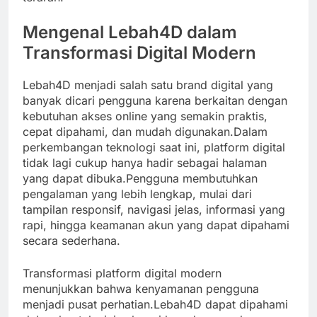
Mengenal Lebah4D dalam
Transformasi Digital Modern
Lebah4D menjadi salah satu brand digital yang
banyak dicari pengguna karena berkaitan dengan
kebutuhan akses online yang semakin praktis,
cepat dipahami, dan mudah digunakan.Dalam
perkembangan teknologi saat ini, platform digital
tidak lagi cukup hanya hadir sebagai halaman
yang dapat dibuka.Pengguna membutuhkan
pengalaman yang lebih lengkap, mulai dari
tampilan responsif, navigasi jelas, informasi yang
rapi, hingga keamanan akun yang dapat dipahami
secara sederhana.
Transformasi platform digital modern
menunjukkan bahwa kenyamanan pengguna
menjadi pusat perhatian.Lebah4D dapat dipahami