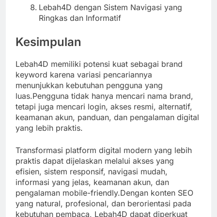
Lebah4D dengan Sistem Navigasi yang
Ringkas dan Informatif
Kesimpulan
Lebah4D memiliki potensi kuat sebagai brand
keyword karena variasi pencariannya
menunjukkan kebutuhan pengguna yang
luas.Pengguna tidak hanya mencari nama brand,
tetapi juga mencari login, akses resmi, alternatif,
keamanan akun, panduan, dan pengalaman digital
yang lebih praktis.
Transformasi platform digital modern yang lebih
praktis dapat dijelaskan melalui akses yang
efisien, sistem responsif, navigasi mudah,
informasi yang jelas, keamanan akun, dan
pengalaman mobile-friendly.Dengan konten SEO
yang natural, profesional, dan berorientasi pada
kebutuhan pembaca, Lebah4D dapat diperkuat