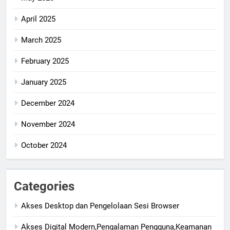
April 2025
March 2025
February 2025
January 2025
December 2024
November 2024
October 2024
Categories
Akses Desktop dan Pengelolaan Sesi Browser
Akses Digital Modern,Pengalaman Pengguna,Keamanan