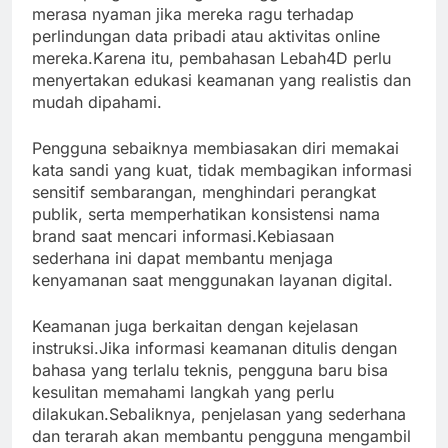
merasa nyaman jika mereka ragu terhadap
perlindungan data pribadi atau aktivitas online
mereka.Karena itu, pembahasan Lebah4D perlu
menyertakan edukasi keamanan yang realistis dan
mudah dipahami.
Pengguna sebaiknya membiasakan diri memakai
kata sandi yang kuat, tidak membagikan informasi
sensitif sembarangan, menghindari perangkat
publik, serta memperhatikan konsistensi nama
brand saat mencari informasi.Kebiasaan
sederhana ini dapat membantu menjaga
kenyamanan saat menggunakan layanan digital.
Keamanan juga berkaitan dengan kejelasan
instruksi.Jika informasi keamanan ditulis dengan
bahasa yang terlalu teknis, pengguna baru bisa
kesulitan memahami langkah yang perlu
dilakukan.Sebaliknya, penjelasan yang sederhana
dan terarah akan membantu pengguna mengambil