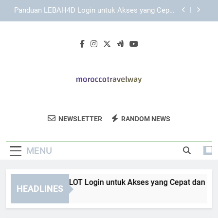
Skip
Panduan Login KAYA787 untuk Akses yang Cepat
to
dan Praktis
content
Panduan Menggunakan KAYA787 Login melalui
Browser Desktop
Panduan EDWINSLOT Login untuk Akses yang
Cepat dan Praktis
Panduan LEBAH4D Login untuk Akses yang Cepat
dan Praktis
Panduan Login KAYA787 untuk Akses yang Cepat
dan Praktis
Morocco Travel
Jelajahi Keindahan Maroko Dengan
Panduan Menggunakan KAYA787 Login melalui
NEWSLETTER
RANDOM NEWS
Way
Browser Desktop
Panduan Lengkap Dari Morocco Travel Way.
Untuk Pengalaman Wisata Yang Tak
MENU
Terlupakan.
anduan EDWINSLOT Login untuk Akses yang Cepat dan Praktis
HEADLINES
Weeks Ago