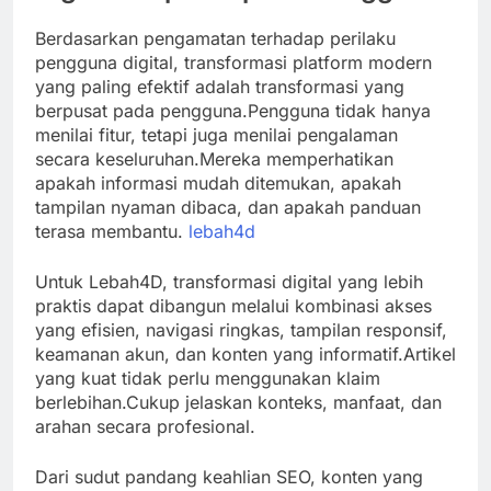
Berdasarkan pengamatan terhadap perilaku
pengguna digital, transformasi platform modern
yang paling efektif adalah transformasi yang
berpusat pada pengguna.Pengguna tidak hanya
menilai fitur, tetapi juga menilai pengalaman
secara keseluruhan.Mereka memperhatikan
apakah informasi mudah ditemukan, apakah
tampilan nyaman dibaca, dan apakah panduan
terasa membantu.
lebah4d
Untuk Lebah4D, transformasi digital yang lebih
praktis dapat dibangun melalui kombinasi akses
yang efisien, navigasi ringkas, tampilan responsif,
keamanan akun, dan konten yang informatif.Artikel
yang kuat tidak perlu menggunakan klaim
berlebihan.Cukup jelaskan konteks, manfaat, dan
arahan secara profesional.
Dari sudut pandang keahlian SEO, konten yang