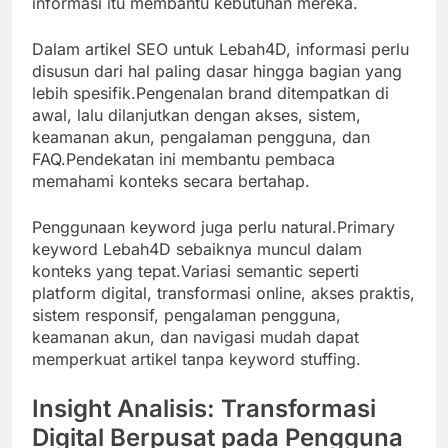
informasi itu membantu kebutuhan mereka.
Dalam artikel SEO untuk Lebah4D, informasi perlu
disusun dari hal paling dasar hingga bagian yang
lebih spesifik.Pengenalan brand ditempatkan di
awal, lalu dilanjutkan dengan akses, sistem,
keamanan akun, pengalaman pengguna, dan
FAQ.Pendekatan ini membantu pembaca
memahami konteks secara bertahap.
Penggunaan keyword juga perlu natural.Primary
keyword Lebah4D sebaiknya muncul dalam
konteks yang tepat.Variasi semantic seperti
platform digital, transformasi online, akses praktis,
sistem responsif, pengalaman pengguna,
keamanan akun, dan navigasi mudah dapat
memperkuat artikel tanpa keyword stuffing.
Insight Analisis: Transformasi
Digital Berpusat pada Pengguna