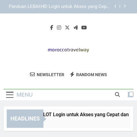
Skip
Panduan Login KAYA787 untuk Akses yang Cepat
to
dan Praktis
content
Panduan Menggunakan KAYA787 Login melalui
Browser Desktop
Panduan EDWINSLOT Login untuk Akses yang
Cepat dan Praktis
Panduan LEBAH4D Login untuk Akses yang Cepat
dan Praktis
Panduan Login KAYA787 untuk Akses yang Cepat
dan Praktis
Morocco Travel
Jelajahi Keindahan Maroko Dengan
Panduan Menggunakan KAYA787 Login melalui
NEWSLETTER
RANDOM NEWS
Way
Browser Desktop
Panduan Lengkap Dari Morocco Travel Way.
Untuk Pengalaman Wisata Yang Tak
MENU
Terlupakan.
anduan EDWINSLOT Login untuk Akses yang Cepat dan Praktis
HEADLINES
Weeks Ago