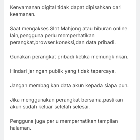
Kenyamanan digital tidak dapat dipisahkan dari
keamanan.
Saat mengakses Slot Mahjong atau hiburan online
lain,pengguna perlu memperhatikan
perangkat,browser,koneksi,dan data pribadi.
Gunakan perangkat pribadi ketika memungkinkan.
Hindari jaringan publik yang tidak tepercaya.
Jangan membagikan data akun kepada siapa pun.
Jika menggunakan perangkat bersama,pastikan
akun sudah keluar setelah selesai.
Pengguna juga perlu memperhatikan tampilan
halaman.