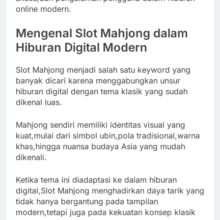
online modern.
Mengenal Slot Mahjong dalam
Hiburan Digital Modern
Slot Mahjong menjadi salah satu keyword yang
banyak dicari karena menggabungkan unsur
hiburan digital dengan tema klasik yang sudah
dikenal luas.
Mahjong sendiri memiliki identitas visual yang
kuat,mulai dari simbol ubin,pola tradisional,warna
khas,hingga nuansa budaya Asia yang mudah
dikenali.
Ketika tema ini diadaptasi ke dalam hiburan
digital,Slot Mahjong menghadirkan daya tarik yang
tidak hanya bergantung pada tampilan
modern,tetapi juga pada kekuatan konsep klasik