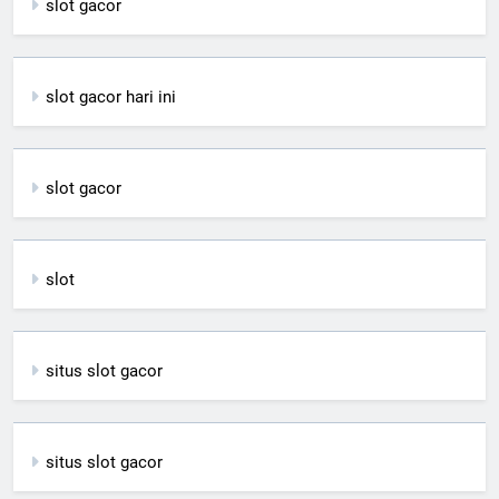
slot gacor
slot gacor hari ini
slot gacor
slot
situs slot gacor
situs slot gacor