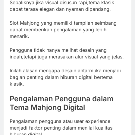
Sebaliknya,jika visual disusun rapi,tema klasik
dapat terasa elegan dan nyaman dipandang.
Slot Mahjong yang memiliki tampilan seimbang
dapat memberikan pengalaman yang lebih
menarik.
Pengguna tidak hanya melihat desain yang
indah,tetapi juga merasakan alur visual yang jelas.
Inilah alasan mengapa desain antarmuka menjadi
bagian penting dalam hiburan digital bertema
klasik.
Pengalaman Pengguna dalam
Tema Mahjong Digital
Pengalaman pengguna atau user experience
menjadi faktor penting dalam menilai kualitas
hiburan digital.