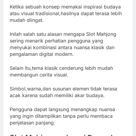
Ketika sebuah konsep memakai inspirasi budaya
atau visual tradisional,hasilnya dapat terasa lebih
mudah diingat.
Inilah salah satu alasan mengapa Slot Mahjong
sering menarik perhatian pengguna yang
menyukai kombinasi antara nuansa klasik dan
pengalaman digital modern.
Selain itu,tema klasik cenderung lebih mudah
membangun cerita visual.
Simbol,warna,dan susunan elemen tidak terasa
acak karena sudah memiliki akar budaya.
Pengguna dapat langsung menangkap nuansa
yang ingin ditampilkan tanpa perlu membaca
penjelasan panjang.