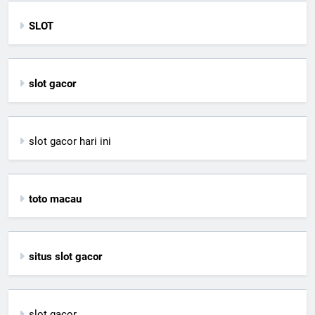
SLOT
slot gacor
slot gacor hari ini
toto macau
situs slot gacor
slot gacor