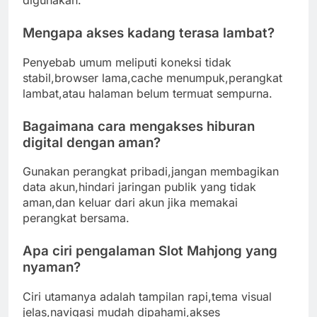
Mengapa akses kadang terasa lambat?
Penyebab umum meliputi koneksi tidak
stabil,browser lama,cache menumpuk,perangkat
lambat,atau halaman belum termuat sempurna.
Bagaimana cara mengakses hiburan
digital dengan aman?
Gunakan perangkat pribadi,jangan membagikan
data akun,hindari jaringan publik yang tidak
aman,dan keluar dari akun jika memakai
perangkat bersama.
Apa ciri pengalaman Slot Mahjong yang
nyaman?
Ciri utamanya adalah tampilan rapi,tema visual
jelas,navigasi mudah dipahami,akses