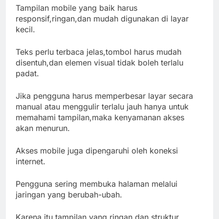
Tampilan mobile yang baik harus
responsif,ringan,dan mudah digunakan di layar
kecil.
Teks perlu terbaca jelas,tombol harus mudah
disentuh,dan elemen visual tidak boleh terlalu
padat.
Jika pengguna harus memperbesar layar secara
manual atau menggulir terlalu jauh hanya untuk
memahami tampilan,maka kenyamanan akses
akan menurun.
Akses mobile juga dipengaruhi oleh koneksi
internet.
Pengguna sering membuka halaman melalui
jaringan yang berubah-ubah.
Karena itu,tampilan yang ringan dan struktur