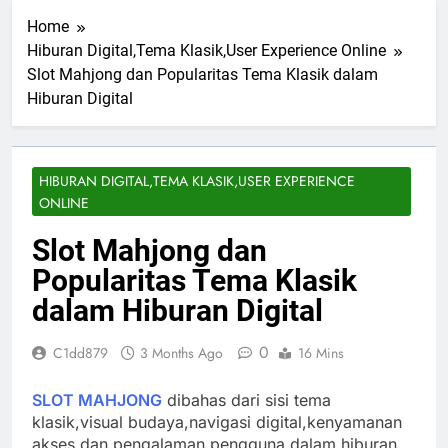
Home
Hiburan Digital,Tema Klasik,User Experience Online
Slot Mahjong dan Popularitas Tema Klasik dalam
Hiburan Digital
HIBURAN DIGITAL,TEMA KLASIK,USER EXPERIENCE
ONLINE
Slot Mahjong dan
Popularitas Tema Klasik
dalam Hiburan Digital
0
C1dd879
3 Months Ago
16 Mins
SLOT MAHJONG
dibahas dari sisi tema
klasik,visual budaya,navigasi digital,kenyamanan
akses,dan pengalaman pengguna dalam hiburan