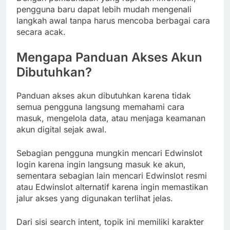
pengguna baru dapat lebih mudah mengenali
langkah awal tanpa harus mencoba berbagai cara
secara acak.
Mengapa Panduan Akses Akun
Dibutuhkan?
Panduan akses akun dibutuhkan karena tidak
semua pengguna langsung memahami cara
masuk, mengelola data, atau menjaga keamanan
akun digital sejak awal.
Sebagian pengguna mungkin mencari Edwinslot
login karena ingin langsung masuk ke akun,
sementara sebagian lain mencari Edwinslot resmi
atau Edwinslot alternatif karena ingin memastikan
jalur akses yang digunakan terlihat jelas.
Dari sisi search intent, topik ini memiliki karakter