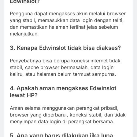
Edwinslot?
Pengguna dapat mengakses akun melalui browser
yang stabil, memasukkan data login dengan teliti,
dan memastikan halaman terlihat jelas sebelum
melanjutkan.
3. Kenapa Edwinslot tidak bisa diakses?
Penyebabnya bisa berupa koneksi internet tidak
stabil, cache browser bermasalah, data login
keliru, atau halaman belum termuat sempurna.
4. Apakah aman mengakses Edwinslot
lewat HP?
Aman selama menggunakan perangkat pribadi,
browser yang diperbarui, koneksi stabil, dan tidak
menyimpan data login di perangkat bersama.
5. Apa yang harus dilakukan jika lupa