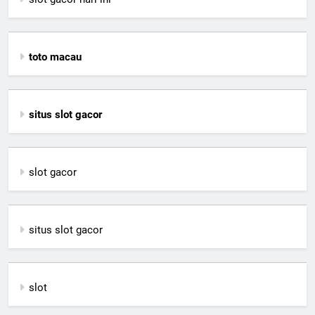
toto macau
situs slot gacor
slot gacor
situs slot gacor
slot