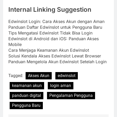
Internal Linking Suggestion
Edwinslot Login: Cara Akses Akun dengan Aman
Panduan Daftar Edwinslot untuk Pengguna Baru
Tips Mengatasi Edwinslot Tidak Bisa Login
Edwinslot di Android dan iOS: Panduan Akses
Mobile
Cara Menjaga Keamanan Akun Edwinslot
Solusi Kendala Akses Edwinslot Lewat Browser
Panduan Mengelola Akun Edwinslot Setelah Login
Tagged:
Akses Akun
edwinslot
keamanan akun
login aman
panduan digital
Pengalaman Pengguna
Pengguna Baru