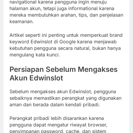
navigational karena pengguna ingin menuju
halaman akun, tetapi juga informational karena
mereka membutuhkan arahan, tips, dan penjelasan
keamanan.
Artikel seperti ini penting untuk memperkuat brand
keyword Edwinslot di Google karena menjawab
kebutuhan pengguna secara natural, bukan hanya
mengulang kata kunci.
Persiapan Sebelum Mengakses
Akun Edwinslot
Sebelum mengakses akun Edwinslot, pengguna
sebaiknya memastikan perangkat yang digunakan
aman dan berada dalam kendali pribadi.
Perangkat pribadi lebih disarankan karena
pengguna dapat mengatur riwayat browser,
penyimpanan password, cache, dan sistem