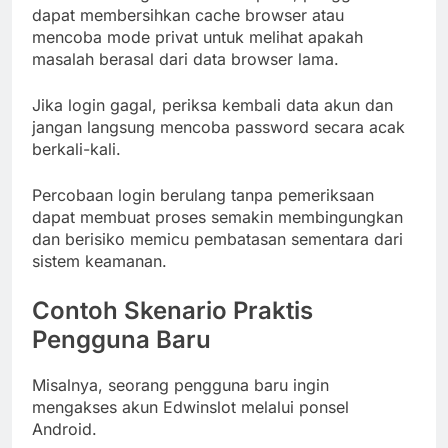
dapat membersihkan cache browser atau
mencoba mode privat untuk melihat apakah
masalah berasal dari data browser lama.
Jika login gagal, periksa kembali data akun dan
jangan langsung mencoba password secara acak
berkali-kali.
Percobaan login berulang tanpa pemeriksaan
dapat membuat proses semakin membingungkan
dan berisiko memicu pembatasan sementara dari
sistem keamanan.
Contoh Skenario Praktis
Pengguna Baru
Misalnya, seorang pengguna baru ingin
mengakses akun Edwinslot melalui ponsel
Android.