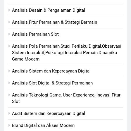
Analisis Desain & Pengalaman Digital
Analisis Fitur Permainan & Strategi Bermain
Analisis Permainan Slot
Analisis Pola Permainan,Studi Perilaku Digital,Observasi
Sistem Interaktif,Psikologi Interaksi Pemain,Dinamika
Game Modern
Analisis Sistem dan Kepercayaan Digital
Analisis Slot Digital & Strategi Permainan
Analisis Teknologi Game, User Experience, Inovasi Fitur
Slot
Audit Sistem dan Kepercayaan Digital
Brand Digital dan Akses Modern