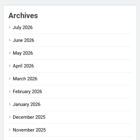
Archives
July 2026
June 2026
May 2026
April 2026
March 2026
February 2026
January 2026
December 2025
November 2025