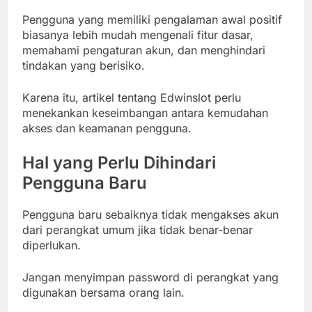
Pengguna yang memiliki pengalaman awal positif
biasanya lebih mudah mengenali fitur dasar,
memahami pengaturan akun, dan menghindari
tindakan yang berisiko.
Karena itu, artikel tentang Edwinslot perlu
menekankan keseimbangan antara kemudahan
akses dan keamanan pengguna.
Hal yang Perlu Dihindari
Pengguna Baru
Pengguna baru sebaiknya tidak mengakses akun
dari perangkat umum jika tidak benar-benar
diperlukan.
Jangan menyimpan password di perangkat yang
digunakan bersama orang lain.