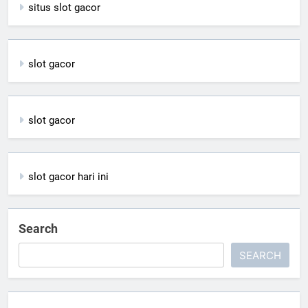
situs slot gacor
slot gacor
slot gacor
slot gacor hari ini
Search
SEARCH