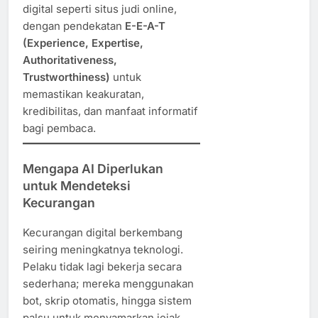
digital seperti situs judi online,
dengan pendekatan
E-E-A-T
(Experience, Expertise,
Authoritativeness,
Trustworthiness)
untuk
memastikan keakuratan,
kredibilitas, dan manfaat informatif
bagi pembaca.
Mengapa AI Diperlukan
untuk Mendeteksi
Kecurangan
Kecurangan digital berkembang
seiring meningkatnya teknologi.
Pelaku tidak lagi bekerja secara
sederhana; mereka menggunakan
bot, skrip otomatis, hingga sistem
palsu untuk menyamarkan jejak