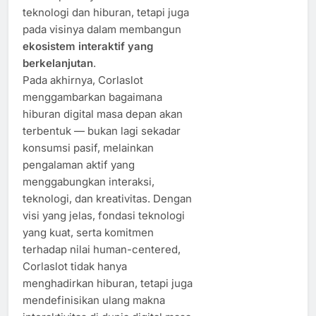
teknologi dan hiburan, tetapi juga
pada visinya dalam membangun
ekosistem interaktif yang
berkelanjutan
.
Pada akhirnya, Corlaslot
menggambarkan bagaimana
hiburan digital masa depan akan
terbentuk — bukan lagi sekadar
konsumsi pasif, melainkan
pengalaman aktif yang
menggabungkan interaksi,
teknologi, dan kreativitas. Dengan
visi yang jelas, fondasi teknologi
yang kuat, serta komitmen
terhadap nilai human-centered,
Corlaslot tidak hanya
menghadirkan hiburan, tetapi juga
mendefinisikan ulang makna