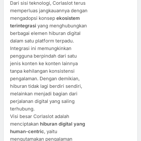
Dari sisi teknologi, Corlaslot terus
memperluas jangkauannya dengan
mengadopsi konsep
ekosistem
terintegrasi
yang menghubungkan
berbagai elemen hiburan digital
dalam satu platform terpadu.
Integrasi ini memungkinkan
pengguna berpindah dari satu
jenis konten ke konten lainnya
tanpa kehilangan konsistensi
pengalaman. Dengan demikian,
hiburan tidak lagi berdiri sendiri,
melainkan menjadi bagian dari
perjalanan digital yang saling
terhubung.
Visi besar Corlaslot adalah
menciptakan
hiburan digital yang
human-centric
, yaitu
mengutamakan pengalaman