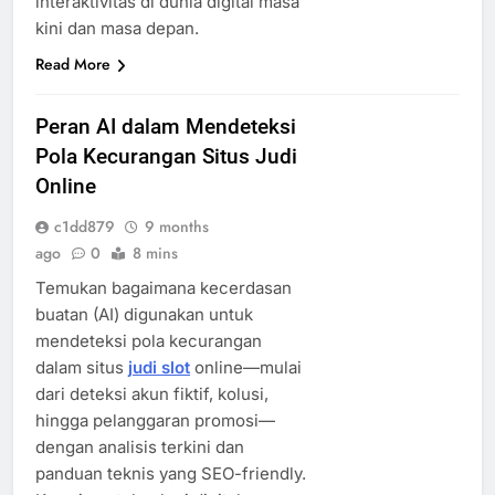
interaktivitas di dunia digital masa
kini dan masa depan.
Read More
Peran AI dalam Mendeteksi
Pola Kecurangan Situs Judi
Online
c1dd879
9 months
ago
0
8 mins
Temukan bagaimana kecerdasan
buatan (AI) digunakan untuk
mendeteksi pola kecurangan
dalam situs
judi slot
online—mulai
dari deteksi akun fiktif, kolusi,
hingga pelanggaran promosi—
dengan analisis terkini dan
panduan teknis yang SEO-friendly.