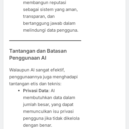
membangun reputasi
sebagai sistem yang aman,
transparan, dan
bertanggung jawab dalam
melindungi data pengguna.
Tantangan dan Batasan
Penggunaan AI
Walaupun AI sangat efektif,
penggunaannya juga menghadapi
tantangan etis dan teknis:
Privasi Data
: AI
membutuhkan data dalam
jumlah besar, yang dapat
memunculkan isu privasi
pengguna jika tidak dikelola
dengan benar.