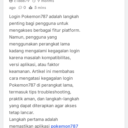
c1dd879
9 months
ago
0
5 mins
Login Pokemon787 adalah langkah
penting bagi pengguna untuk
mengakses berbagai fitur platform.
Namun, pengguna yang
menggunakan perangkat lama
kadang mengalami kegagalan login
karena masalah kompatibilitas,
versi aplikasi, atau faktor
keamanan. Artikel ini membahas
cara mengatasi kegagalan login
Pokemon787 di perangkat lama,
termasuk tips troubleshooting,
praktik aman, dan langkah-langkah
yang dapat diterapkan agar akses
tetap lancar.
Langkah pertama adalah
memastikan aplikasi
pokemon787