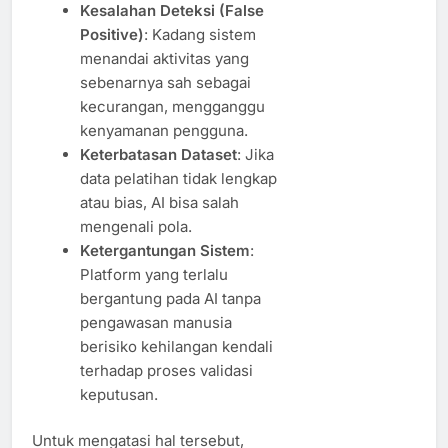
Kesalahan Deteksi (False
Positive)
: Kadang sistem
menandai aktivitas yang
sebenarnya sah sebagai
kecurangan, mengganggu
kenyamanan pengguna.
Keterbatasan Dataset
: Jika
data pelatihan tidak lengkap
atau bias, AI bisa salah
mengenali pola.
Ketergantungan Sistem
:
Platform yang terlalu
bergantung pada AI tanpa
pengawasan manusia
berisiko kehilangan kendali
terhadap proses validasi
keputusan.
Untuk mengatasi hal tersebut,