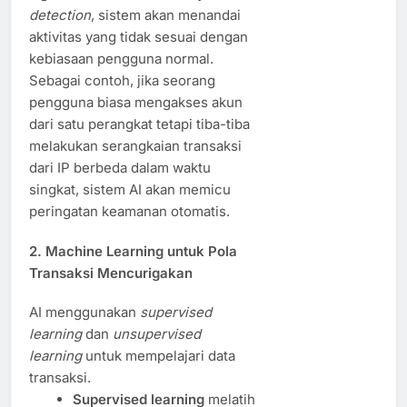
detection
, sistem akan menandai
aktivitas yang tidak sesuai dengan
kebiasaan pengguna normal.
Sebagai contoh, jika seorang
pengguna biasa mengakses akun
dari satu perangkat tetapi tiba-tiba
melakukan serangkaian transaksi
dari IP berbeda dalam waktu
singkat, sistem AI akan memicu
peringatan keamanan otomatis.
2.
Machine Learning untuk Pola
Transaksi Mencurigakan
AI menggunakan
supervised
learning
dan
unsupervised
learning
untuk mempelajari data
transaksi.
Supervised learning
melatih