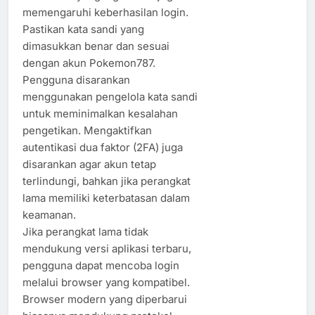
memengaruhi keberhasilan login.
Pastikan kata sandi yang
dimasukkan benar dan sesuai
dengan akun Pokemon787.
Pengguna disarankan
menggunakan pengelola kata sandi
untuk meminimalkan kesalahan
pengetikan. Mengaktifkan
autentikasi dua faktor (2FA) juga
disarankan agar akun tetap
terlindungi, bahkan jika perangkat
lama memiliki keterbatasan dalam
keamanan.
Jika perangkat lama tidak
mendukung versi aplikasi terbaru,
pengguna dapat mencoba login
melalui browser yang kompatibel.
Browser modern yang diperbarui