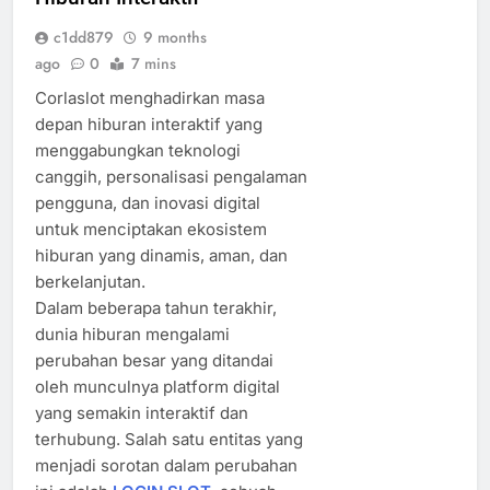
c1dd879
9 months
ago
0
7 mins
Corlaslot menghadirkan masa
depan hiburan interaktif yang
menggabungkan teknologi
canggih, personalisasi pengalaman
pengguna, dan inovasi digital
untuk menciptakan ekosistem
hiburan yang dinamis, aman, dan
berkelanjutan.
Dalam beberapa tahun terakhir,
dunia hiburan mengalami
perubahan besar yang ditandai
oleh munculnya platform digital
yang semakin interaktif dan
terhubung. Salah satu entitas yang
menjadi sorotan dalam perubahan