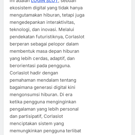
ini adalah
LOGIN SLOT
, sebuah
ekosistem digital yang tidak hanya
mengutamakan hiburan, tetapi juga
mengedepankan interaktivitas,
teknologi, dan inovasi. Melalui
pendekatan futuristiknya, Corlaslot
berperan sebagai pelopor dalam
membentuk masa depan hiburan
yang lebih cerdas, adaptif, dan
berorientasi pada pengguna.
Corlaslot hadir dengan
pemahaman mendalam tentang
bagaimana generasi digital kini
mengonsumsi hiburan. Di era
ketika pengguna menginginkan
pengalaman yang lebih personal
dan partisipatif, Corlaslot
menciptakan sistem yang
memungkinkan pengguna terlibat