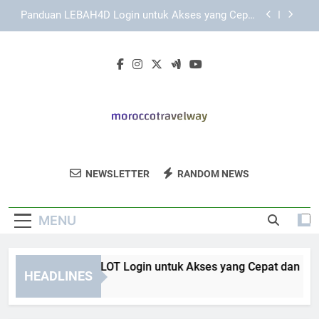
Skip
Panduan Login KAYA787 untuk Akses yang Cepat
to
dan Praktis
content
Panduan Menggunakan KAYA787 Login melalui
Browser Desktop
Panduan EDWINSLOT Login untuk Akses yang
Cepat dan Praktis
Panduan LEBAH4D Login untuk Akses yang Cepat
dan Praktis
Panduan Login KAYA787 untuk Akses yang Cepat
dan Praktis
Morocco Travel
Jelajahi Keindahan Maroko Dengan
Panduan Menggunakan KAYA787 Login melalui
NEWSLETTER
RANDOM NEWS
Way
Browser Desktop
Panduan Lengkap Dari Morocco Travel Way.
Untuk Pengalaman Wisata Yang Tak
MENU
Terlupakan.
nduan EDWINSLOT Login untuk Akses yang Cepat dan Praktis
HEADLINES
Weeks Ago