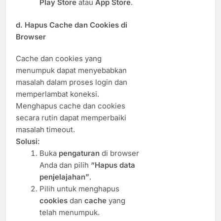
Play Store
atau
App Store
.
d.
Hapus Cache dan Cookies di
Browser
Cache dan cookies yang
menumpuk dapat menyebabkan
masalah dalam proses login dan
memperlambat koneksi.
Menghapus cache dan cookies
secara rutin dapat memperbaiki
masalah timeout.
Solusi:
Buka
pengaturan
di browser
Anda dan pilih
“Hapus data
penjelajahan”
.
Pilih untuk menghapus
cookies
dan
cache
yang
telah menumpuk.