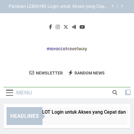
Skip
Panduan Login KAYA787 untuk Akses yang Cepat
to
dan Praktis
content
Panduan Menggunakan KAYA787 Login melalui
Browser Desktop
Panduan EDWINSLOT Login untuk Akses yang
Cepat dan Praktis
Panduan LEBAH4D Login untuk Akses yang Cepat
dan Praktis
Panduan Login KAYA787 untuk Akses yang Cepat
dan Praktis
Morocco Travel
Jelajahi Keindahan Maroko Dengan
Panduan Menggunakan KAYA787 Login melalui
NEWSLETTER
RANDOM NEWS
Way
Browser Desktop
Panduan Lengkap Dari Morocco Travel Way.
Untuk Pengalaman Wisata Yang Tak
MENU
Terlupakan.
anduan EDWINSLOT Login untuk Akses yang Cepat dan Praktis
HEADLINES
Weeks Ago