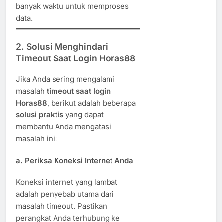
banyak waktu untuk memproses
data.
2. Solusi Menghindari
Timeout Saat Login Horas88
Jika Anda sering mengalami
masalah
timeout saat login
Horas88
, berikut adalah beberapa
solusi praktis
yang dapat
membantu Anda mengatasi
masalah ini:
a.
Periksa Koneksi Internet Anda
Koneksi internet yang lambat
adalah penyebab utama dari
masalah timeout. Pastikan
perangkat Anda terhubung ke