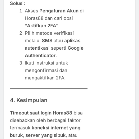
Solusi:
Akses
Pengaturan Akun
di
Horas88 dan cari opsi
“Aktifkan 2FA”
.
Pilih metode verifikasi
melalui
SMS
atau
aplikasi
autentikasi
seperti
Google
Authenticator
.
Ikuti instruksi untuk
mengonfirmasi dan
mengaktifkan 2FA.
4. Kesimpulan
Timeout saat login Horas88
bisa
disebabkan oleh berbagai faktor,
termasuk
koneksi internet yang
buruk
,
server yang sibuk
, atau