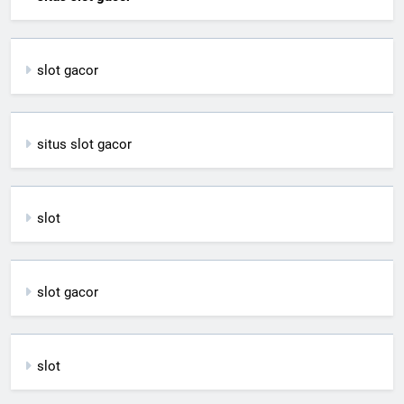
slot gacor
situs slot gacor
slot
slot gacor
slot