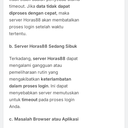
timeout. Jika
data tidak dapat
diproses dengan cepat
, maka
server Horas88 akan membatalkan
proses login setelah waktu
tertentu.
b.
Server Horas88 Sedang Sibuk
Terkadang,
server Horas88
dapat
mengalami gangguan atau
pemeliharaan rutin yang
mengakibatkan
keterlambatan
dalam proses login
. Ini dapat
menyebabkan server memutuskan
untuk
timeout
pada proses login
Anda.
c.
Masalah Browser atau Aplikasi