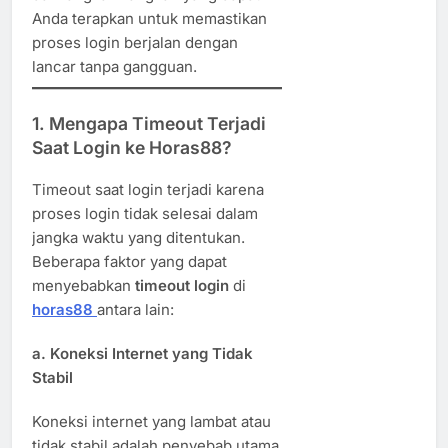
Anda terapkan untuk memastikan
proses login berjalan dengan
lancar tanpa gangguan.
1. Mengapa Timeout Terjadi
Saat Login ke Horas88?
Timeout saat login terjadi karena
proses login tidak selesai dalam
jangka waktu yang ditentukan.
Beberapa faktor yang dapat
menyebabkan
timeout login
di
horas88
antara lain:
a.
Koneksi Internet yang Tidak
Stabil
Koneksi internet yang lambat atau
tidak stabil adalah penyebab utama