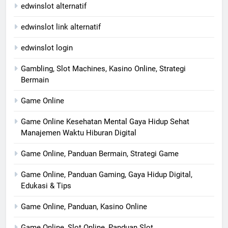
edwinslot alternatif
edwinslot link alternatif
edwinslot login
Gambling, Slot Machines, Kasino Online, Strategi
Bermain
Game Online
Game Online Kesehatan Mental Gaya Hidup Sehat
Manajemen Waktu Hiburan Digital
Game Online, Panduan Bermain, Strategi Game
Game Online, Panduan Gaming, Gaya Hidup Digital,
Edukasi & Tips
Game Online, Panduan, Kasino Online
Game Online, Slot Online, Panduan Slot