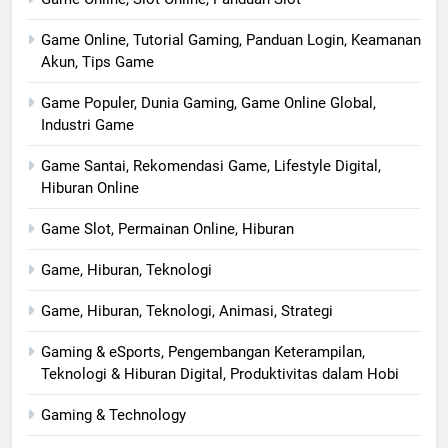
Game Online, Tutorial Gaming, Panduan Login, Keamanan
Akun, Tips Game
Game Populer, Dunia Gaming, Game Online Global,
Industri Game
Game Santai, Rekomendasi Game, Lifestyle Digital,
Hiburan Online
Game Slot, Permainan Online, Hiburan
Game, Hiburan, Teknologi
Game, Hiburan, Teknologi, Animasi, Strategi
Gaming & eSports, Pengembangan Keterampilan,
Teknologi & Hiburan Digital, Produktivitas dalam Hobi
Gaming & Technology