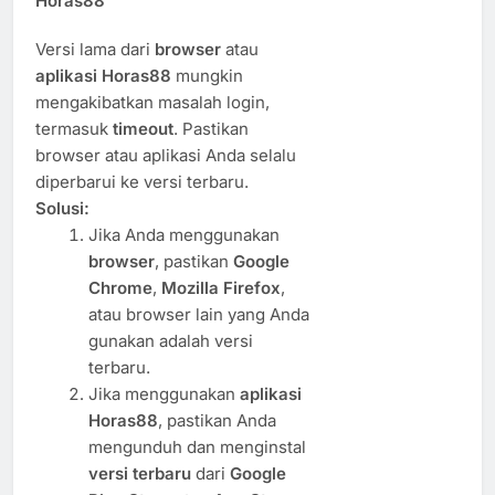
Horas88
Versi lama dari
browser
atau
aplikasi Horas88
mungkin
mengakibatkan masalah login,
termasuk
timeout
. Pastikan
browser atau aplikasi Anda selalu
diperbarui ke versi terbaru.
Solusi:
Jika Anda menggunakan
browser
, pastikan
Google
Chrome
,
Mozilla Firefox
,
atau browser lain yang Anda
gunakan adalah versi
terbaru.
Jika menggunakan
aplikasi
Horas88
, pastikan Anda
mengunduh dan menginstal
versi terbaru
dari
Google