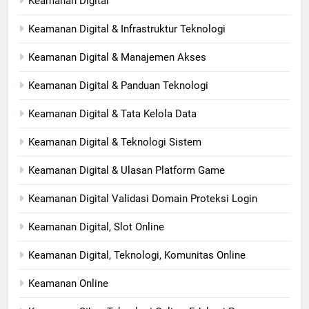
Keamanan Digital
Keamanan Digital & Infrastruktur Teknologi
Keamanan Digital & Manajemen Akses
Keamanan Digital & Panduan Teknologi
Keamanan Digital & Tata Kelola Data
Keamanan Digital & Teknologi Sistem
Keamanan Digital & Ulasan Platform Game
Keamanan Digital Validasi Domain Proteksi Login
Keamanan Digital, Slot Online
Keamanan Digital, Teknologi, Komunitas Online
Keamanan Online