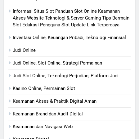
Informasi Situs Slot Panduan Slot Online Keamanan
Akses Website Teknologi & Server Gaming Tips Bermain
Slot Edukasi Pengguna Slot Update Link Terpercaya
Investasi Online, Keuangan Pribadi, Teknologi Finansial
Judi Online
Judi Online, Slot Online, Strategi Permainan
Judi Slot Online, Teknologi Perjudian, Platform Judi
Kasino Online, Permainan Slot
Keamanan Akses & Praktik Digital Aman
Keamanan Brand dan Audit Digital
Keamanan dan Navigasi Web