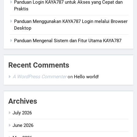
Panduan Login KAYA787 untuk Akses yang Cepat dan
Praktis
Panduan Menggunakan KAYA787 Login melalui Browser
Desktop
Panduan Mengenal Sistem dan Fitur Utama KAYA787
Recent Comments
A WordPress Commenter
on
Hello world!
Archives
July 2026
June 2026