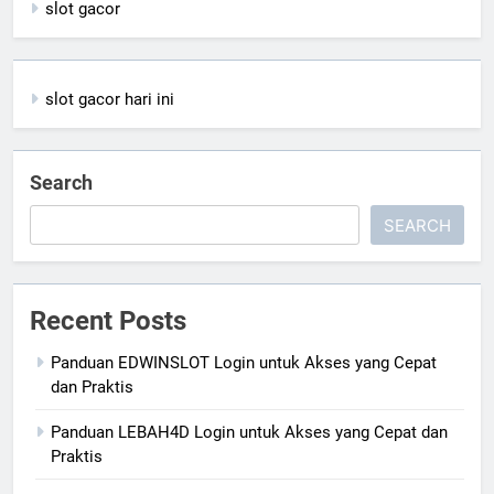
slot gacor
slot gacor hari ini
Search
SEARCH
Recent Posts
Panduan EDWINSLOT Login untuk Akses yang Cepat
dan Praktis
Panduan LEBAH4D Login untuk Akses yang Cepat dan
Praktis