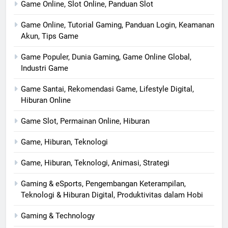
Game Online, Slot Online, Panduan Slot
Game Online, Tutorial Gaming, Panduan Login, Keamanan
Akun, Tips Game
Game Populer, Dunia Gaming, Game Online Global,
Industri Game
Game Santai, Rekomendasi Game, Lifestyle Digital,
Hiburan Online
Game Slot, Permainan Online, Hiburan
Game, Hiburan, Teknologi
Game, Hiburan, Teknologi, Animasi, Strategi
Gaming & eSports, Pengembangan Keterampilan,
Teknologi & Hiburan Digital, Produktivitas dalam Hobi
Gaming & Technology