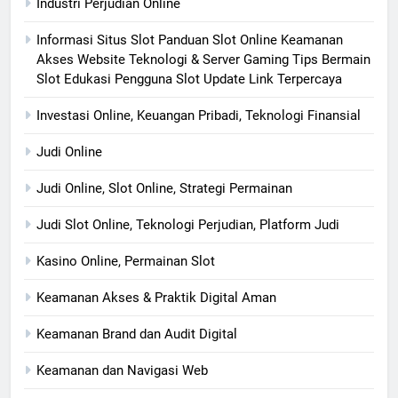
Industri Perjudian Online
Informasi Situs Slot Panduan Slot Online Keamanan
Akses Website Teknologi & Server Gaming Tips Bermain
Slot Edukasi Pengguna Slot Update Link Terpercaya
Investasi Online, Keuangan Pribadi, Teknologi Finansial
Judi Online
Judi Online, Slot Online, Strategi Permainan
Judi Slot Online, Teknologi Perjudian, Platform Judi
Kasino Online, Permainan Slot
Keamanan Akses & Praktik Digital Aman
Keamanan Brand dan Audit Digital
Keamanan dan Navigasi Web