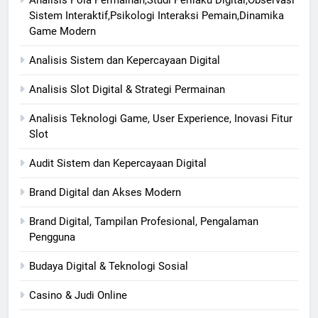
Analisis Pola Permainan,Studi Perilaku Digital,Observasi
Sistem Interaktif,Psikologi Interaksi Pemain,Dinamika
Game Modern
Analisis Sistem dan Kepercayaan Digital
Analisis Slot Digital & Strategi Permainan
Analisis Teknologi Game, User Experience, Inovasi Fitur
Slot
Audit Sistem dan Kepercayaan Digital
Brand Digital dan Akses Modern
Brand Digital, Tampilan Profesional, Pengalaman
Pengguna
Budaya Digital & Teknologi Sosial
Casino & Judi Online