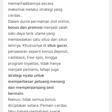
memanfaatkannya secara
maksimal melalui strategi yang
cerdas.
Dalam dunia permainan slot online,
bonus dan promosi
menjadi salah
satu daya tarik utama yang
membedakan satu situs dari situs
lainnya. Khususnya di
situs gacor
,
penawaran seperti bonus deposit,
cashback, free spin, hingga
program loyalitas, tidak hanya
menjadi pemanis, tetapi juga
strategi nyata untuk
memperbesar peluang menang
dan memperpanjang sesi
bermain.
Namun, tidak semua bonus
diciptakan setara. Pemain cerdas
tahu bahwa memahami syarat,