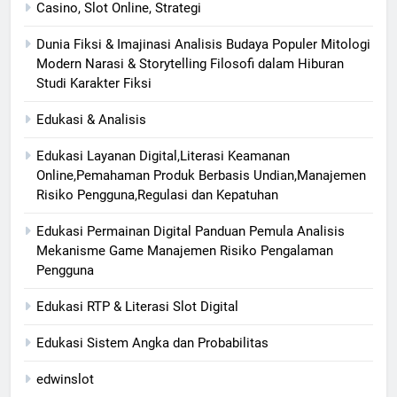
Casino, Slot Online, Strategi
Dunia Fiksi & Imajinasi Analisis Budaya Populer Mitologi
Modern Narasi & Storytelling Filosofi dalam Hiburan
Studi Karakter Fiksi
Edukasi & Analisis
Edukasi Layanan Digital,Literasi Keamanan
Online,Pemahaman Produk Berbasis Undian,Manajemen
Risiko Pengguna,Regulasi dan Kepatuhan
Edukasi Permainan Digital Panduan Pemula Analisis
Mekanisme Game Manajemen Risiko Pengalaman
Pengguna
Edukasi RTP & Literasi Slot Digital
Edukasi Sistem Angka dan Probabilitas
edwinslot