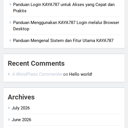
Panduan Login KAYA787 untuk Akses yang Cepat dan
Praktis
Panduan Menggunakan KAYA787 Login melalui Browser
Desktop
Panduan Mengenal Sistem dan Fitur Utama KAYA787
Recent Comments
A WordPress Commenter
on
Hello world!
Archives
July 2026
June 2026