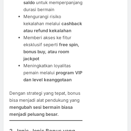
saldo
untuk memperpanjang
durasi bermain
Mengurangi risiko
kekalahan melalui
cashback
atau refund kekalahan
Memberi akses ke fitur
eksklusif seperti
free spin,
bonus buy, atau room
jackpot
Meningkatkan loyalitas
pemain melalui
program VIP
dan level keanggotaan
Dengan strategi yang tepat, bonus
bisa menjadi alat pendukung yang
mengubah sesi bermain biasa
menjadi peluang besar.
2. Jenis-Jenis Bonus yang