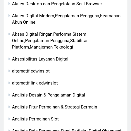
Akses Desktop dan Pengelolaan Sesi Browser
Akses Digital Modern,Pengalaman Pengguna,Keamanan
Akun Online
Akses Digital Ringan,Performa Sistem
Online,Pengalaman Pengguna,Stabilitas
Platform,Manajemen Teknologi
Aksesibilitas Layanan Digital
alternatif edwinslot
alternatif link edwinslot
Analisis Desain & Pengalaman Digital
Analisis Fitur Permainan & Strategi Bermain
Analisis Permainan Slot