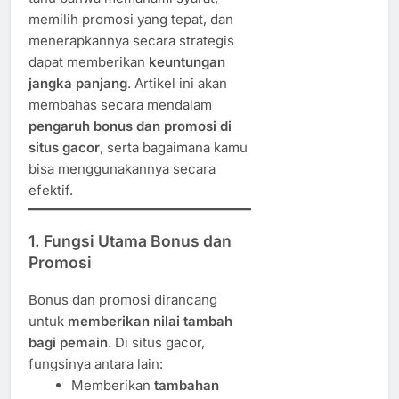
memilih promosi yang tepat, dan
menerapkannya secara strategis
dapat memberikan
keuntungan
jangka panjang
. Artikel ini akan
membahas secara mendalam
pengaruh bonus dan promosi di
situs gacor
, serta bagaimana kamu
bisa menggunakannya secara
efektif.
1. Fungsi Utama Bonus dan
Promosi
Bonus dan promosi dirancang
untuk
memberikan nilai tambah
bagi pemain
. Di situs gacor,
fungsinya antara lain:
Memberikan
tambahan