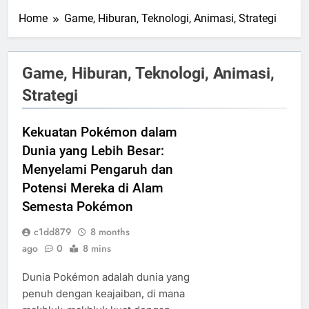
Home
Game, Hiburan, Teknologi, Animasi, Strategi
Game, Hiburan, Teknologi, Animasi,
Strategi
Kekuatan Pokémon dalam
Dunia yang Lebih Besar:
Menyelami Pengaruh dan
Potensi Mereka di Alam
Semesta Pokémon
c1dd879
8 months
ago
0
8 mins
Dunia Pokémon adalah dunia yang
penuh dengan keajaiban, di mana