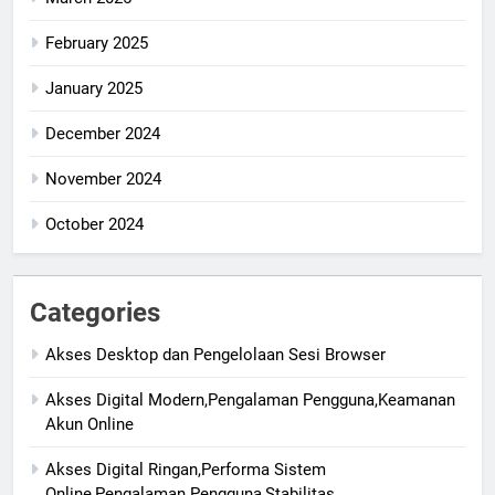
February 2025
January 2025
December 2024
November 2024
October 2024
Categories
Akses Desktop dan Pengelolaan Sesi Browser
Akses Digital Modern,Pengalaman Pengguna,Keamanan
Akun Online
Akses Digital Ringan,Performa Sistem
Online,Pengalaman Pengguna,Stabilitas