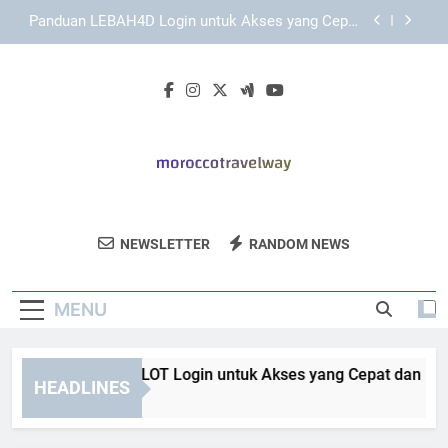
Skip
Panduan Login KAYA787 untuk Akses yang Cepat
to
dan Praktis
content
Panduan Menggunakan KAYA787 Login melalui
Browser Desktop
Panduan EDWINSLOT Login untuk Akses yang
Cepat dan Praktis
Panduan LEBAH4D Login untuk Akses yang Cepat
dan Praktis
Panduan Login KAYA787 untuk Akses yang Cepat
dan Praktis
Morocco Travel
Jelajahi Keindahan Maroko Dengan
Panduan Menggunakan KAYA787 Login melalui
NEWSLETTER
RANDOM NEWS
Way
Browser Desktop
Panduan Lengkap Dari Morocco Travel Way.
Untuk Pengalaman Wisata Yang Tak
MENU
Terlupakan.
anduan EDWINSLOT Login untuk Akses yang Cepat dan Praktis
HEADLINES
Weeks Ago