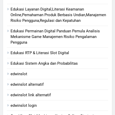
Edukasi Layanan Digital,Literasi Keamanan
Online,Pemahaman Produk Berbasis Undian,Manajemen
Risiko Pengguna,Regulasi dan Kepatuhan
Edukasi Permainan Digital Panduan Pemula Analisis
Mekanisme Game Manajemen Risiko Pengalaman
Pengguna
Edukasi RTP & Literasi Slot Digital
Edukasi Sistem Angka dan Probabilitas
edwinslot
edwinslot alternatif
edwinslot link alternatif
edwinslot login