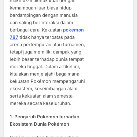
makhluk-makhluk kuat dengan
kemampuan luar biasa hidup
berdampingan dengan manusia
dan saling berinteraksi dalam
berbagai cara. Kekuatan
pokemon
787
tidak hanya terbatas pada
arena pertempuran atau turnamen,
tetapi juga memiliki dampak yang
lebih besar terhadap dunia tempat
mereka tinggal. Dalam artikel ini,
kita akan menjelajahi bagaimana
kekuatan Pokémon mempengaruhi
ekosistem, keseimbangan alam,
serta kekuatan alam semesta
mereka secara keseluruhan.
1.
Pengaruh Pokémon terhadap
Ekosistem Dunia Pokémon