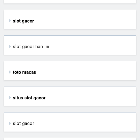
slot gacor
slot gacor hari ini
toto macau
situs slot gacor
slot gacor