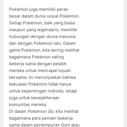
Pokémon juga memiliki peran
besar dalam dunia sosial Pokémon.
Setiap Pokémon, baik yang biasa
maupun yang legendaris, memiliki
hubungan dengan dunia manusia
dan dengan Pokémon lain. Dalam
game Pokémon, kita sering melihat
bagaimana Pokémon saling
bekerja sama dengan pelatih
mereka untuk mencapai tujuan
bersama. Ini menunjukkan bahwa
kekuatan Pokémon tidak hanya
untuk kepentingan individu, tetapi
juga untuk kesejahteraan
komunitas mereka.
Di dalam
Pokémon Go
, kita melihat
bagaimana para pemain bekerja
sama dalam pertempuran Gym atau