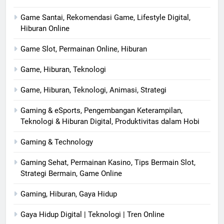
Game Santai, Rekomendasi Game, Lifestyle Digital,
Hiburan Online
Game Slot, Permainan Online, Hiburan
Game, Hiburan, Teknologi
Game, Hiburan, Teknologi, Animasi, Strategi
Gaming & eSports, Pengembangan Keterampilan,
Teknologi & Hiburan Digital, Produktivitas dalam Hobi
Gaming & Technology
Gaming Sehat, Permainan Kasino, Tips Bermain Slot,
Strategi Bermain, Game Online
Gaming, Hiburan, Gaya Hidup
Gaya Hidup Digital | Teknologi | Tren Online