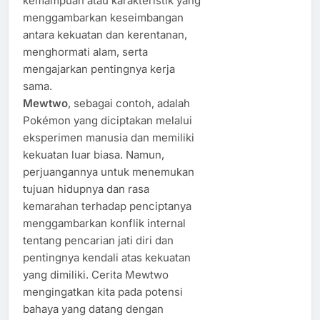
kemampuan atau karakteristik yang
menggambarkan keseimbangan
antara kekuatan dan kerentanan,
menghormati alam, serta
mengajarkan pentingnya kerja
sama.
Mewtwo
, sebagai contoh, adalah
Pokémon yang diciptakan melalui
eksperimen manusia dan memiliki
kekuatan luar biasa. Namun,
perjuangannya untuk menemukan
tujuan hidupnya dan rasa
kemarahan terhadap penciptanya
menggambarkan konflik internal
tentang pencarian jati diri dan
pentingnya kendali atas kekuatan
yang dimiliki. Cerita Mewtwo
mengingatkan kita pada potensi
bahaya yang datang dengan