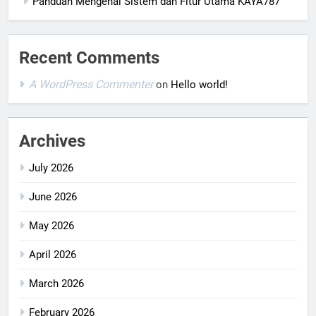
Panduan Mengenal Sistem dan Fitur Utama KAYA787
Recent Comments
A WordPress Commenter
on
Hello world!
Archives
July 2026
June 2026
May 2026
April 2026
March 2026
February 2026