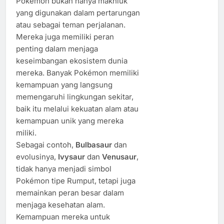
Pokémon bukan hanya makhluk
yang digunakan dalam pertarungan
atau sebagai teman perjalanan.
Mereka juga memiliki peran
penting dalam menjaga
keseimbangan ekosistem dunia
mereka. Banyak Pokémon memiliki
kemampuan yang langsung
memengaruhi lingkungan sekitar,
baik itu melalui kekuatan alam atau
kemampuan unik yang mereka
miliki.
Sebagai contoh,
Bulbasaur
dan
evolusinya,
Ivysaur
dan
Venusaur
,
tidak hanya menjadi simbol
Pokémon tipe Rumput, tetapi juga
memainkan peran besar dalam
menjaga kesehatan alam.
Kemampuan mereka untuk