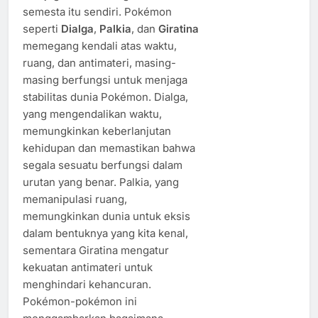
semesta itu sendiri. Pokémon
seperti
Dialga
,
Palkia
, dan
Giratina
memegang kendali atas waktu,
ruang, dan antimateri, masing-
masing berfungsi untuk menjaga
stabilitas dunia Pokémon. Dialga,
yang mengendalikan waktu,
memungkinkan keberlanjutan
kehidupan dan memastikan bahwa
segala sesuatu berfungsi dalam
urutan yang benar. Palkia, yang
memanipulasi ruang,
memungkinkan dunia untuk eksis
dalam bentuknya yang kita kenal,
sementara Giratina mengatur
kekuatan antimateri untuk
menghindari kehancuran.
Pokémon-pokémon ini