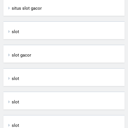
situs slot gacor
slot
slot gacor
slot
slot
slot