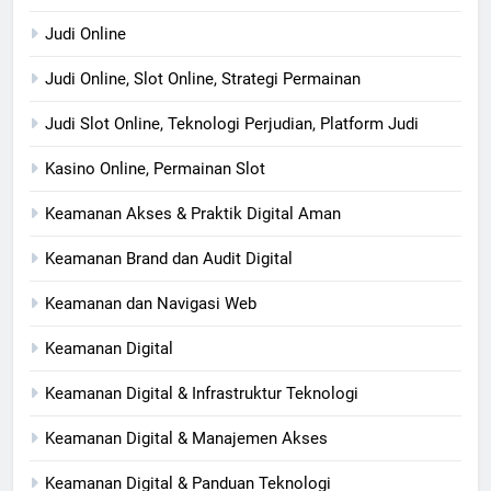
Judi Online
Judi Online, Slot Online, Strategi Permainan
Judi Slot Online, Teknologi Perjudian, Platform Judi
Kasino Online, Permainan Slot
Keamanan Akses & Praktik Digital Aman
Keamanan Brand dan Audit Digital
Keamanan dan Navigasi Web
Keamanan Digital
Keamanan Digital & Infrastruktur Teknologi
Keamanan Digital & Manajemen Akses
Keamanan Digital & Panduan Teknologi