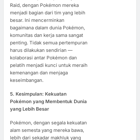
Raid, dengan Pokémon mereka
menjadi bagian dari tim yang lebih
besar. Ini mencerminkan
bagaimana dalam dunia Pokémon,
komunitas dan kerja sama sangat
penting. Tidak semua pertempuran
harus dilakukan sendirian —
kolaborasi antar Pokémon dan
pelatih menjadi kunci untuk meraih
kemenangan dan menjaga
keseimbangan.
5.
Kesimpulan: Kekuatan
Pokémon yang Membentuk Dunia
yang Lebih Besar
Pokémon, dengan segala kekuatan
alam semesta yang mereka bawa,
lebih dari sekadar makhluk yang