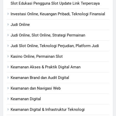
Slot Edukasi Pengguna Slot Update Link Terpercaya
Investasi Online, Keuangan Pribadi, Teknologi Finansial
Judi Online
Judi Online, Slot Online, Strategi Permainan
Judi Slot Online, Teknologi Perjudian, Platform Judi
Kasino Online, Permainan Slot
Keamanan Akses & Praktik Digital Aman
Keamanan Brand dan Audit Digital
Keamanan dan Navigasi Web
Keamanan Digital
Keamanan Digital & Infrastruktur Teknologi