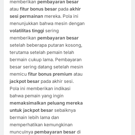
memberikan
pembayaran besar
atau
fitur bonus besar
pada
akhir
sesi permainan
mereka. Pola ini
menunjukkan bahwa mesin dengan
volatilitas tinggi
sering
memberikan
pembayaran besar
setelah beberapa putaran kosong,
terutama setelah pemain telah
bermain cukup lama. Pembayaran
besar sering datang setelah mesin
memicu
fitur bonus premium
atau
jackpot besar
pada akhir sesi.
Pola ini memberikan indikasi
bahwa pemain yang ingin
memaksimalkan peluang mereka
untuk jackpot besar
sebaiknya
bermain lebih lama dan
memperhatikan kemungkinan
munculnya
pembayaran besar
di