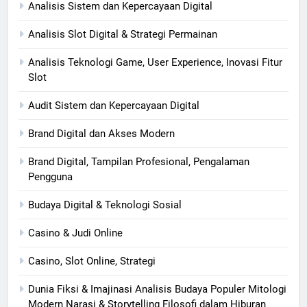
Analisis Sistem dan Kepercayaan Digital
Analisis Slot Digital & Strategi Permainan
Analisis Teknologi Game, User Experience, Inovasi Fitur
Slot
Audit Sistem dan Kepercayaan Digital
Brand Digital dan Akses Modern
Brand Digital, Tampilan Profesional, Pengalaman
Pengguna
Budaya Digital & Teknologi Sosial
Casino & Judi Online
Casino, Slot Online, Strategi
Dunia Fiksi & Imajinasi Analisis Budaya Populer Mitologi
Modern Narasi & Storytelling Filosofi dalam Hiburan