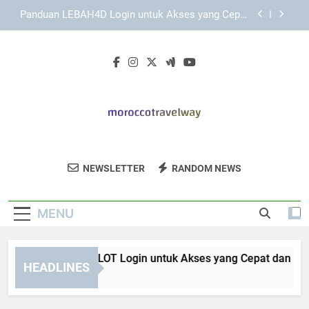
Skip
Panduan Login KAYA787 untuk Akses yang Cepat
to
dan Praktis
content
Panduan Menggunakan KAYA787 Login melalui
Browser Desktop
Panduan EDWINSLOT Login untuk Akses yang
Cepat dan Praktis
Panduan LEBAH4D Login untuk Akses yang Cepat
dan Praktis
Panduan Login KAYA787 untuk Akses yang Cepat
dan Praktis
Morocco Travel
Jelajahi Keindahan Maroko Dengan
Panduan Menggunakan KAYA787 Login melalui
NEWSLETTER
RANDOM NEWS
Way
Browser Desktop
Panduan Lengkap Dari Morocco Travel Way.
Untuk Pengalaman Wisata Yang Tak
MENU
Terlupakan.
anduan EDWINSLOT Login untuk Akses yang Cepat dan Praktis
HEADLINES
Weeks Ago