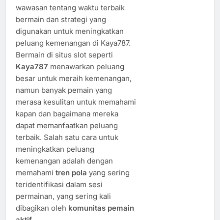
wawasan tentang waktu terbaik
bermain dan strategi yang
digunakan untuk meningkatkan
peluang kemenangan di Kaya787.
Bermain di situs slot seperti
Kaya787
menawarkan peluang
besar untuk meraih kemenangan,
namun banyak pemain yang
merasa kesulitan untuk memahami
kapan dan bagaimana mereka
dapat memanfaatkan peluang
terbaik. Salah satu cara untuk
meningkatkan peluang
kemenangan adalah dengan
memahami
tren pola
yang sering
teridentifikasi dalam sesi
permainan, yang sering kali
dibagikan oleh
komunitas pemain
aktif
.