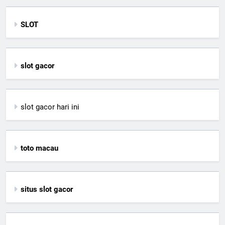
SLOT
slot gacor
slot gacor hari ini
toto macau
situs slot gacor