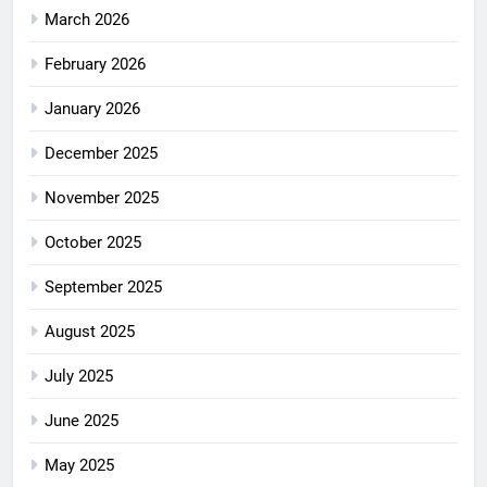
March 2026
February 2026
January 2026
December 2025
November 2025
October 2025
September 2025
August 2025
July 2025
June 2025
May 2025