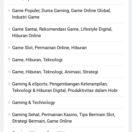
Game Populer, Dunia Gaming, Game Online Global,
Industri Game
Game Santai, Rekomendasi Game, Lifestyle Digital,
Hiburan Online
Game Slot, Permainan Online, Hiburan
Game, Hiburan, Teknologi
Game, Hiburan, Teknologi, Animasi, Strategi
Gaming & eSports, Pengembangan Keterampilan,
Teknologi & Hiburan Digital, Produktivitas dalam Hobi
Gaming & Technology
Gaming Sehat, Permainan Kasino, Tips Bermain Slot,
Strategi Bermain, Game Online