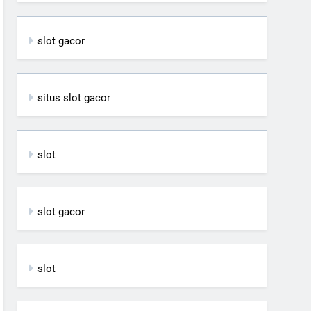
slot gacor
situs slot gacor
slot
slot gacor
slot