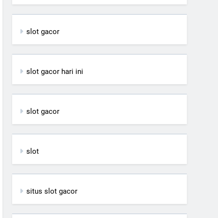
slot gacor
slot gacor hari ini
slot gacor
slot
situs slot gacor