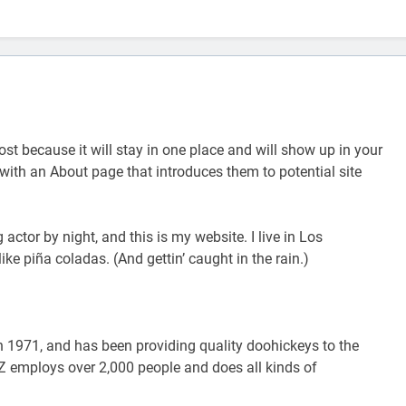
ost because it will stay in one place and will show up in your
with an About page that introduces them to potential site
 actor by night, and this is my website. I live in Los
ke piña coladas. (And gettin’ caught in the rain.)
971, and has been providing quality doohickeys to the
YZ employs over 2,000 people and does all kinds of