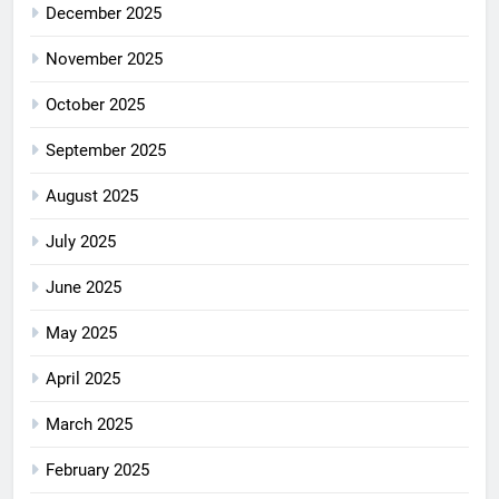
December 2025
November 2025
October 2025
September 2025
August 2025
July 2025
June 2025
May 2025
April 2025
March 2025
February 2025