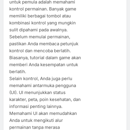
untuk pemula adalah memahami
kontrol permainan. Banyak game
memiliki berbagai tombol atau
kombinasi kontrol yang mungkin
sulit dipahami pada awalnya.
Sebelum memulai permainan,
pastikan Anda membaca petunjuk
kontrol dan mencoba berlatih.
Biasanya, tutorial dalam game akan
memberi Anda kesempatan untuk
berlatih.
Selain kontrol, Anda juga perlu
memahami antarmuka pengguna
(UI). UI menunjukkan status
karakter, peta, poin kesehatan, dan
informasi penting lainnya.
Memahami UI akan memudahkan
Anda untuk mengikuti alur
permainan tanpa merasa