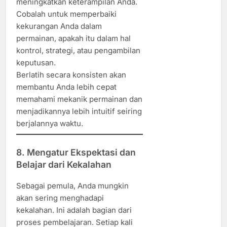
meningkatkan keterampilan Anda.
Cobalah untuk memperbaiki
kekurangan Anda dalam
permainan, apakah itu dalam hal
kontrol, strategi, atau pengambilan
keputusan.
Berlatih secara konsisten akan
membantu Anda lebih cepat
memahami mekanik permainan dan
menjadikannya lebih intuitif seiring
berjalannya waktu.
8.
Mengatur Ekspektasi dan
Belajar dari Kekalahan
Sebagai pemula, Anda mungkin
akan sering menghadapi
kekalahan. Ini adalah bagian dari
proses pembelajaran. Setiap kali