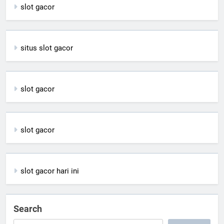
slot gacor
situs slot gacor
slot gacor
slot gacor
slot gacor hari ini
Search