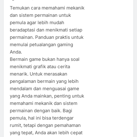
Temukan cara memahami mekanik
dan sistem permainan untuk
pemula agar lebih mudah
beradaptasi dan menikmati setiap
permainan. Panduan praktis untuk
memulai petualangan gaming
Anda.
Bermain game bukan hanya soal
menikmati grafik atau cerita
menarik. Untuk merasakan
pengalaman bermain yang lebih
mendalam dan menguasai game
yang Anda mainkan, penting untuk
memahami mekanik dan sistem
permainan dengan baik. Bagi
pemula, hal ini bisa terdengar
rumit, tetapi dengan pemahaman
yang tepat, Anda akan lebih cepat