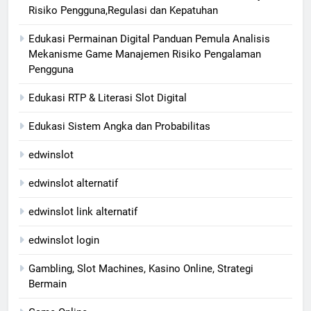
Risiko Pengguna,Regulasi dan Kepatuhan
Edukasi Permainan Digital Panduan Pemula Analisis
Mekanisme Game Manajemen Risiko Pengalaman
Pengguna
Edukasi RTP & Literasi Slot Digital
Edukasi Sistem Angka dan Probabilitas
edwinslot
edwinslot alternatif
edwinslot link alternatif
edwinslot login
Gambling, Slot Machines, Kasino Online, Strategi
Bermain