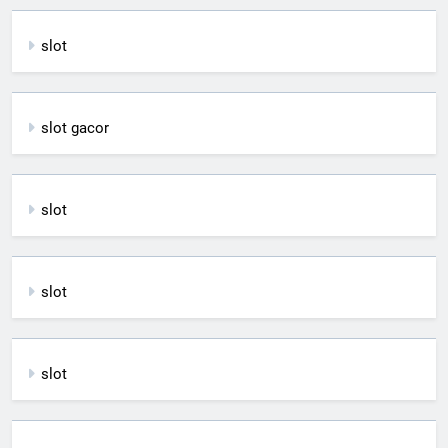
slot
slot gacor
slot
slot
slot