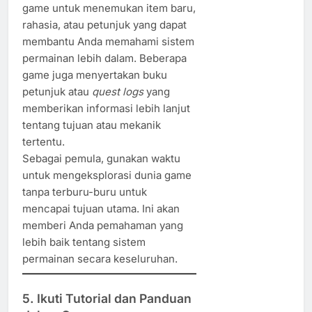
game untuk menemukan item baru,
rahasia, atau petunjuk yang dapat
membantu Anda memahami sistem
permainan lebih dalam. Beberapa
game juga menyertakan buku
petunjuk atau
quest logs
yang
memberikan informasi lebih lanjut
tentang tujuan atau mekanik
tertentu.
Sebagai pemula, gunakan waktu
untuk mengeksplorasi dunia game
tanpa terburu-buru untuk
mencapai tujuan utama. Ini akan
memberi Anda pemahaman yang
lebih baik tentang sistem
permainan secara keseluruhan.
5.
Ikuti Tutorial dan Panduan