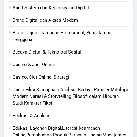
Audit Sistem dan Kepercayaan Digital
Brand Digital dan Akses Modern
Brand Digital, Tampilan Profesional, Pengalaman
Pengguna
Budaya Digital & Teknologi Sosial
Casino & Judi Online
Casino, Slot Online, Strategi
Dunia Fiksi & Imajinasi Analisis Budaya Populer Mitologi
Modern Narasi & Storytelling Filosofi dalam Hiburan
Studi Karakter Fiksi
Edukasi & Analisis
Edukasi Layanan Digital,Literasi Keamanan
Online,Pemahaman Produk Berbasis Undian,Manajemen