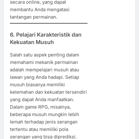
secara online, yang dapat
membantu Anda mengatasi
tantangan permainan.
6.
Pelajari Karakteristik dan
Kekuatan Musuh
Salah satu aspek penting dalam
memahami mekanik permainan
adalah mempelajari musuh atau
lawan yang Anda hadapi. Setiap
musuh biasanya memiliki
kelemahan dan kekuatan tersendiri
yang dapat Anda manfaatkan.
Dalam game RPG, misalnya,
beberapa musuh mungkin lebih
lemah terhadap jenis serangan
tertentu atau memiliki pola
serangan yang bisa diprediksi.