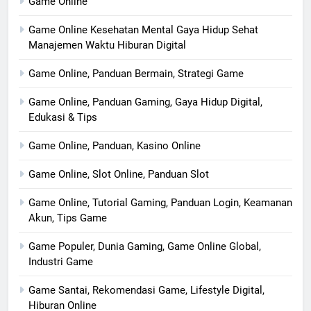
Game Online
Game Online Kesehatan Mental Gaya Hidup Sehat
Manajemen Waktu Hiburan Digital
Game Online, Panduan Bermain, Strategi Game
Game Online, Panduan Gaming, Gaya Hidup Digital,
Edukasi & Tips
Game Online, Panduan, Kasino Online
Game Online, Slot Online, Panduan Slot
Game Online, Tutorial Gaming, Panduan Login, Keamanan
Akun, Tips Game
Game Populer, Dunia Gaming, Game Online Global,
Industri Game
Game Santai, Rekomendasi Game, Lifestyle Digital,
Hiburan Online