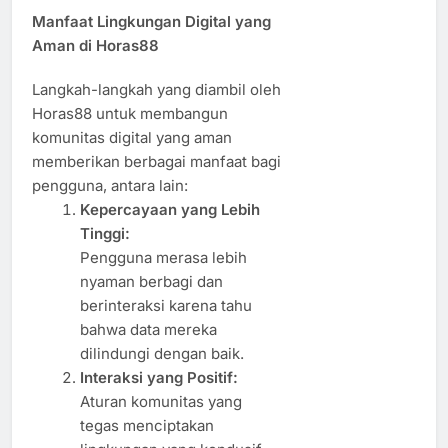
Manfaat Lingkungan Digital yang
Aman di Horas88
Langkah-langkah yang diambil oleh
Horas88 untuk membangun
komunitas digital yang aman
memberikan berbagai manfaat bagi
pengguna, antara lain:
Kepercayaan yang Lebih
Tinggi:
Pengguna merasa lebih
nyaman berbagi dan
berinteraksi karena tahu
bahwa data mereka
dilindungi dengan baik.
Interaksi yang Positif:
Aturan komunitas yang
tegas menciptakan