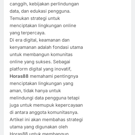
canggih, kebijakan perlindungan
data, dan edukasi pengguna.
Temukan strategi untuk
menciptakan lingkungan online
yang terpercaya.
Di era digital, keamanan dan
kenyamanan adalah fondasi utama
untuk membangun komunitas
online yang sukses. Sebagai
platform digital yang inovatif,
Horas88
memahami pentingnya
menciptakan lingkungan yang
aman, tidak hanya untuk
melindungi data pengguna tetapi
juga untuk memupuk kepercayaan
di antara anggota komunitasnya.
Artikel ini akan membahas strategi
utama yang digunakan oleh
Horas88 untuk membangun