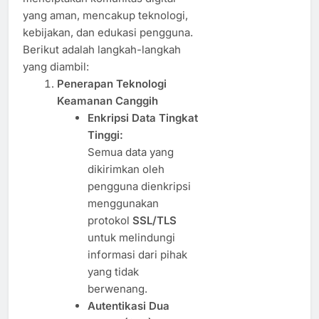
yang aman, mencakup teknologi,
kebijakan, dan edukasi pengguna.
Berikut adalah langkah-langkah
yang diambil:
Penerapan Teknologi
Keamanan Canggih
Enkripsi Data Tingkat
Tinggi:
Semua data yang
dikirimkan oleh
pengguna dienkripsi
menggunakan
protokol
SSL/TLS
untuk melindungi
informasi dari pihak
yang tidak
berwenang.
Autentikasi Dua