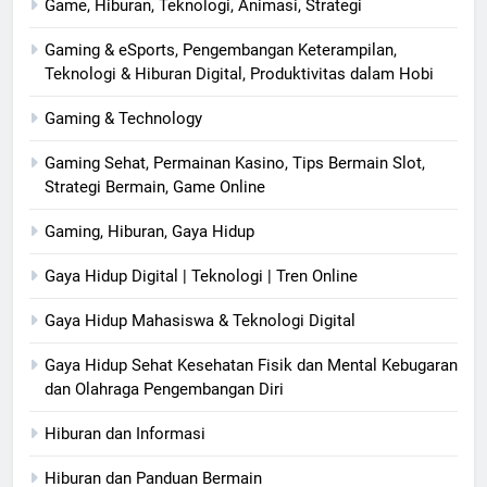
Game, Hiburan, Teknologi, Animasi, Strategi
Gaming & eSports, Pengembangan Keterampilan,
Teknologi & Hiburan Digital, Produktivitas dalam Hobi
Gaming & Technology
Gaming Sehat, Permainan Kasino, Tips Bermain Slot,
Strategi Bermain, Game Online
Gaming, Hiburan, Gaya Hidup
Gaya Hidup Digital | Teknologi | Tren Online
Gaya Hidup Mahasiswa & Teknologi Digital
Gaya Hidup Sehat Kesehatan Fisik dan Mental Kebugaran
dan Olahraga Pengembangan Diri
Hiburan dan Informasi
Hiburan dan Panduan Bermain