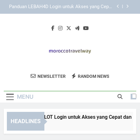
Skip
Panduan Login KAYA787 untuk Akses yang Cepat
to
dan Praktis
content
Panduan Menggunakan KAYA787 Login melalui
Browser Desktop
Panduan EDWINSLOT Login untuk Akses yang
Cepat dan Praktis
Panduan LEBAH4D Login untuk Akses yang Cepat
dan Praktis
Panduan Login KAYA787 untuk Akses yang Cepat
dan Praktis
Morocco Travel
Jelajahi Keindahan Maroko Dengan
Panduan Menggunakan KAYA787 Login melalui
NEWSLETTER
RANDOM NEWS
Way
Browser Desktop
Panduan Lengkap Dari Morocco Travel Way.
Untuk Pengalaman Wisata Yang Tak
MENU
Terlupakan.
Panduan EDWINSLOT Login untuk Akses yang Cepat dan Prakti
HEADLINES
 Weeks Ago