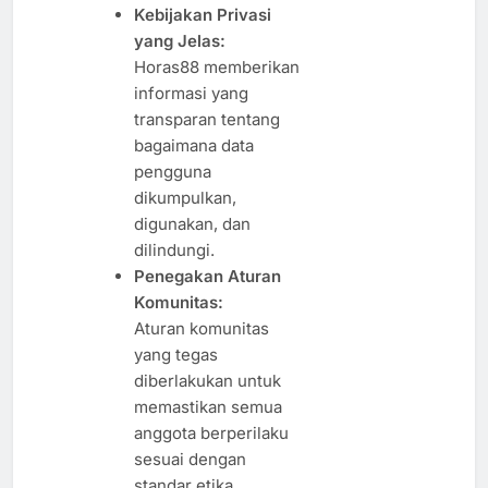
Kebijakan Privasi
yang Jelas:
Horas88 memberikan
informasi yang
transparan tentang
bagaimana data
pengguna
dikumpulkan,
digunakan, dan
dilindungi.
Penegakan Aturan
Komunitas:
Aturan komunitas
yang tegas
diberlakukan untuk
memastikan semua
anggota berperilaku
sesuai dengan
standar etika.