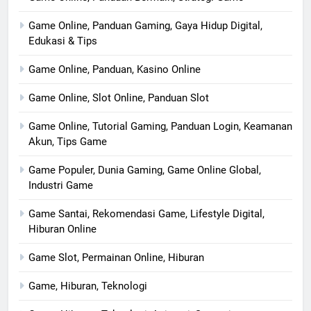
Game Online, Panduan Gaming, Gaya Hidup Digital,
Edukasi & Tips
Game Online, Panduan, Kasino Online
Game Online, Slot Online, Panduan Slot
Game Online, Tutorial Gaming, Panduan Login, Keamanan
Akun, Tips Game
Game Populer, Dunia Gaming, Game Online Global,
Industri Game
Game Santai, Rekomendasi Game, Lifestyle Digital,
Hiburan Online
Game Slot, Permainan Online, Hiburan
Game, Hiburan, Teknologi