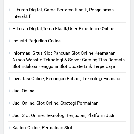
Hiburan Digital, Game Bertema Klasik, Pengalaman
Interaktif
Hiburan Digital,Tema Klasik,User Experience Online
Industri Perjudian Online
Informasi Situs Slot Panduan Slot Online Keamanan
Akses Website Teknologi & Server Gaming Tips Bermain
Slot Edukasi Pengguna Slot Update Link Terpercaya
Investasi Online, Keuangan Pribadi, Teknologi Finansial
Judi Online
Judi Online, Slot Online, Strategi Permainan
Judi Slot Online, Teknologi Perjudian, Platform Judi
Kasino Online, Permainan Slot