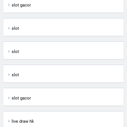
slot gacor
slot
slot
slot
slot gacor
live draw hk