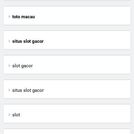
toto macau
situs slot gacor
slot gacor
situs slot gacor
slot