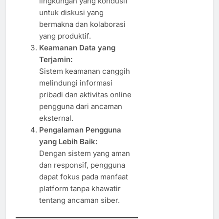
lingkungan yang kondusif
untuk diskusi yang
bermakna dan kolaborasi
yang produktif.
Keamanan Data yang
Terjamin:
Sistem keamanan canggih
melindungi informasi
pribadi dan aktivitas online
pengguna dari ancaman
eksternal.
Pengalaman Pengguna
yang Lebih Baik:
Dengan sistem yang aman
dan responsif, pengguna
dapat fokus pada manfaat
platform tanpa khawatir
tentang ancaman siber.