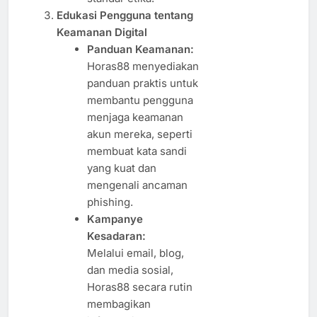
Edukasi Pengguna tentang
Keamanan Digital
Panduan Keamanan:
Horas88 menyediakan
panduan praktis untuk
membantu pengguna
menjaga keamanan
akun mereka, seperti
membuat kata sandi
yang kuat dan
mengenali ancaman
phishing.
Kampanye
Kesadaran:
Melalui email, blog,
dan media sosial,
Horas88 secara rutin
membagikan