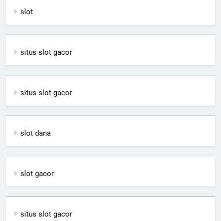
slot
situs slot gacor
situs slot gacor
slot dana
slot gacor
situs slot gacor