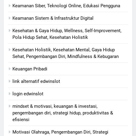
Keamanan Siber, Teknologi Online, Edukasi Pengguna
Keamanan Sistem & Infrastruktur Digital
Kesehatan & Gaya Hidup, Wellness, Self-Improvement,
Pola Hidup Sehat, Kesehatan Holistik
Kesehatan Holistik, Kesehatan Mental, Gaya Hidup
Sehat, Pengembangan Diri, Mindfulness & Kebugaran
Keuangan Pribadi
link alternatif edwinslot
login edwinslot
mindset & motivasi, keuangan & investasi,
pengembangan diri, strategi hidup, produktivitas &
efisiensi
Motivasi Olahraga, Pengembangan Diri, Strategi