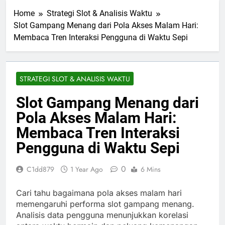
Home
Strategi Slot & Analisis Waktu
Slot Gampang Menang dari Pola Akses Malam Hari:
Membaca Tren Interaksi Pengguna di Waktu Sepi
STRATEGI SLOT & ANALISIS WAKTU
Slot Gampang Menang dari
Pola Akses Malam Hari:
Membaca Tren Interaksi
Pengguna di Waktu Sepi
0
C1dd879
1 Year Ago
6 Mins
Cari tahu bagaimana pola akses malam hari
memengaruhi performa slot gampang menang.
Analisis data pengguna menunjukkan korelasi