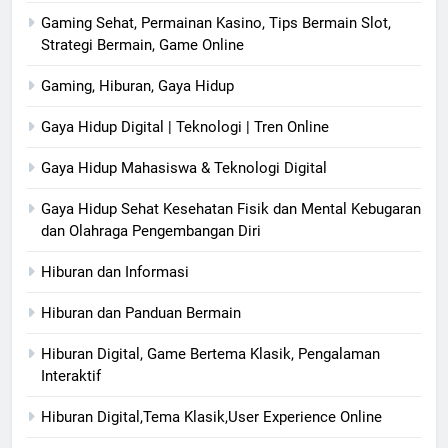
Gaming Sehat, Permainan Kasino, Tips Bermain Slot,
Strategi Bermain, Game Online
Gaming, Hiburan, Gaya Hidup
Gaya Hidup Digital | Teknologi | Tren Online
Gaya Hidup Mahasiswa & Teknologi Digital
Gaya Hidup Sehat Kesehatan Fisik dan Mental Kebugaran
dan Olahraga Pengembangan Diri
Hiburan dan Informasi
Hiburan dan Panduan Bermain
Hiburan Digital, Game Bertema Klasik, Pengalaman
Interaktif
Hiburan Digital,Tema Klasik,User Experience Online