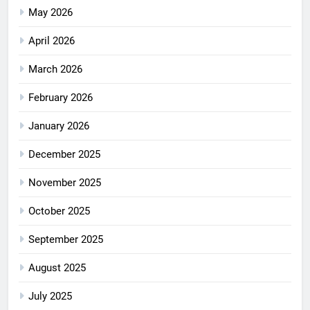
May 2026
April 2026
March 2026
February 2026
January 2026
December 2025
November 2025
October 2025
September 2025
August 2025
July 2025