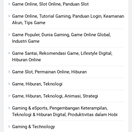
Game Online, Slot Online, Panduan Slot
Game Online, Tutorial Gaming, Panduan Login, Keamanan
Akun, Tips Game
Game Populer, Dunia Gaming, Game Online Global,
Industri Game
Game Santai, Rekomendasi Game, Lifestyle Digital,
Hiburan Online
Game Slot, Permainan Online, Hiburan
Game, Hiburan, Teknologi
Game, Hiburan, Teknologi, Animasi, Strategi
Gaming & eSports, Pengembangan Keterampilan,
Teknologi & Hiburan Digital, Produktivitas dalam Hobi
Gaming & Technology