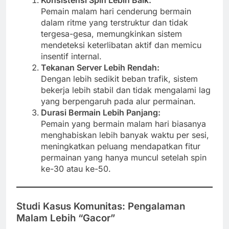
Pemain malam hari cenderung bermain
dalam ritme yang terstruktur dan tidak
tergesa-gesa, memungkinkan sistem
mendeteksi keterlibatan aktif dan memicu
insentif internal.
Tekanan Server Lebih Rendah:
Dengan lebih sedikit beban trafik, sistem
bekerja lebih stabil dan tidak mengalami lag
yang berpengaruh pada alur permainan.
Durasi Bermain Lebih Panjang:
Pemain yang bermain malam hari biasanya
menghabiskan lebih banyak waktu per sesi,
meningkatkan peluang mendapatkan fitur
permainan yang hanya muncul setelah spin
ke-30 atau ke-50.
Studi Kasus Komunitas: Pengalaman
Malam Lebih “Gacor”