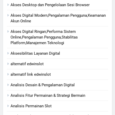
Akses Desktop dan Pengelolaan Sesi Browser
Akses Digital Modern,Pengalaman Pengguna,Keamanan
Akun Online
Akses Digital Ringan,Performa Sistem
Online,Pengalaman Pengguna,Stabilitas
Platform,Manajemen Teknologi
Aksesibilitas Layanan Digital
alternatif edwinslot
alternatif link edwinslot
Analisis Desain & Pengalaman Digital
Analisis Fitur Permainan & Strategi Bermain
Analisis Permainan Slot