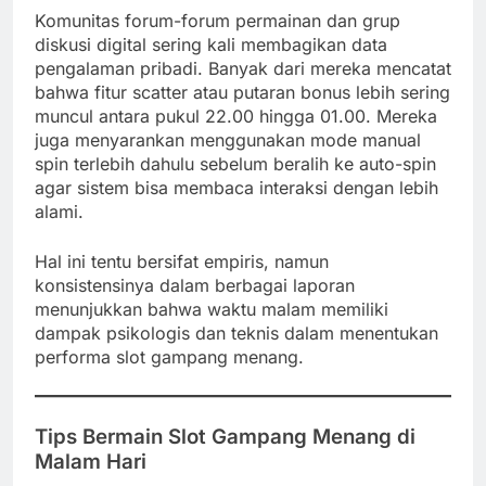
Komunitas forum-forum permainan dan grup
diskusi digital sering kali membagikan data
pengalaman pribadi. Banyak dari mereka mencatat
bahwa fitur scatter atau putaran bonus lebih sering
muncul antara pukul 22.00 hingga 01.00. Mereka
juga menyarankan menggunakan mode manual
spin terlebih dahulu sebelum beralih ke auto-spin
agar sistem bisa membaca interaksi dengan lebih
alami.
Hal ini tentu bersifat empiris, namun
konsistensinya dalam berbagai laporan
menunjukkan bahwa waktu malam memiliki
dampak psikologis dan teknis dalam menentukan
performa slot gampang menang.
Tips Bermain Slot Gampang Menang di
Malam Hari