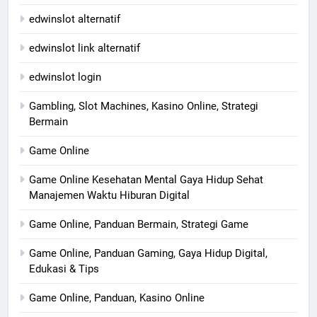
edwinslot alternatif
edwinslot link alternatif
edwinslot login
Gambling, Slot Machines, Kasino Online, Strategi
Bermain
Game Online
Game Online Kesehatan Mental Gaya Hidup Sehat
Manajemen Waktu Hiburan Digital
Game Online, Panduan Bermain, Strategi Game
Game Online, Panduan Gaming, Gaya Hidup Digital,
Edukasi & Tips
Game Online, Panduan, Kasino Online