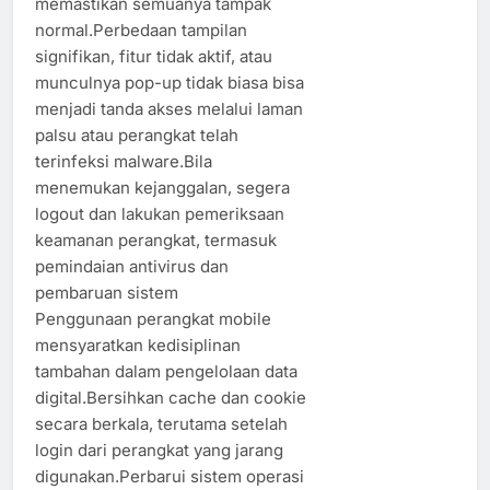
memastikan semuanya tampak
normal.Perbedaan tampilan
signifikan, fitur tidak aktif, atau
munculnya pop-up tidak biasa bisa
menjadi tanda akses melalui laman
palsu atau perangkat telah
terinfeksi malware.Bila
menemukan kejanggalan, segera
logout dan lakukan pemeriksaan
keamanan perangkat, termasuk
pemindaian antivirus dan
pembaruan sistem
Penggunaan perangkat mobile
mensyaratkan kedisiplinan
tambahan dalam pengelolaan data
digital.Bersihkan cache dan cookie
secara berkala, terutama setelah
login dari perangkat yang jarang
digunakan.Perbarui sistem operasi