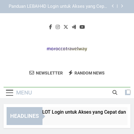
Skip
Panduan Login KAYA787 untuk Akses yang Cepat
to
dan Praktis
content
Panduan Menggunakan KAYA787 Login melalui
Browser Desktop
Panduan EDWINSLOT Login untuk Akses yang
Cepat dan Praktis
Panduan LEBAH4D Login untuk Akses yang Cepat
dan Praktis
Panduan Login KAYA787 untuk Akses yang Cepat
dan Praktis
Morocco Travel
Jelajahi Keindahan Maroko Dengan
Panduan Menggunakan KAYA787 Login melalui
NEWSLETTER
RANDOM NEWS
Way
Browser Desktop
Panduan Lengkap Dari Morocco Travel Way.
Untuk Pengalaman Wisata Yang Tak
MENU
Terlupakan.
nduan EDWINSLOT Login untuk Akses yang Cepat dan Praktis
HEADLINES
Weeks Ago