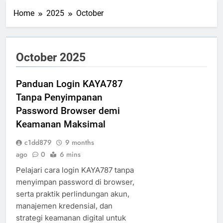
Home
2025
October
October 2025
Panduan Login KAYA787
Tanpa Penyimpanan
Password Browser demi
Keamanan Maksimal
c1dd879
9 months
ago
0
6 mins
Pelajari cara login KAYA787 tanpa
menyimpan password di browser,
serta praktik perlindungan akun,
manajemen kredensial, dan
strategi keamanan digital untuk