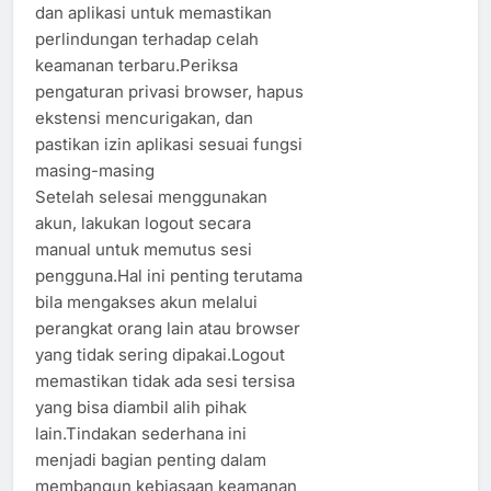
dan aplikasi untuk memastikan
perlindungan terhadap celah
keamanan terbaru.Periksa
pengaturan privasi browser, hapus
ekstensi mencurigakan, dan
pastikan izin aplikasi sesuai fungsi
masing-masing
Setelah selesai menggunakan
akun, lakukan logout secara
manual untuk memutus sesi
pengguna.Hal ini penting terutama
bila mengakses akun melalui
perangkat orang lain atau browser
yang tidak sering dipakai.Logout
memastikan tidak ada sesi tersisa
yang bisa diambil alih pihak
lain.Tindakan sederhana ini
menjadi bagian penting dalam
membangun kebiasaan keamanan