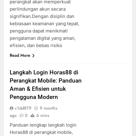
perangkat akan memperkuat
perlindungan akun secara
signifikan.Dengan disiplin dan
kebiasaan keamanan yang tepat,
pengguna dapat menikmati
pengalaman digital yang aman,
efisien, dan bebas risiko
Read More
Langkah Login Horas88 di
Perangkat Mobile: Panduan
Aman & Efisien untuk
Pengguna Modern
c1dd879
9 months
ago
0
6 mins
Panduan lengkap langkah login
Horas88 di perangkat mobile,