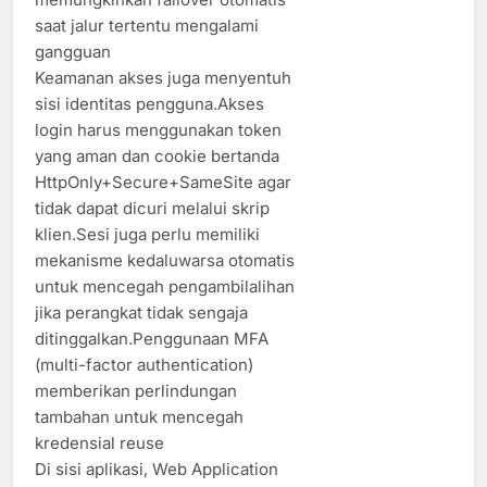
saat jalur tertentu mengalami
gangguan
Keamanan akses juga menyentuh
sisi identitas pengguna.Akses
login harus menggunakan token
yang aman dan cookie bertanda
HttpOnly+Secure+SameSite agar
tidak dapat dicuri melalui skrip
klien.Sesi juga perlu memiliki
mekanisme kedaluwarsa otomatis
untuk mencegah pengambilalihan
jika perangkat tidak sengaja
ditinggalkan.Penggunaan MFA
(multi-factor authentication)
memberikan perlindungan
tambahan untuk mencegah
kredensial reuse
Di sisi aplikasi, Web Application