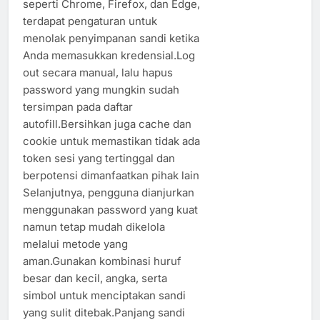
seperti Chrome, Firefox, dan Edge,
terdapat pengaturan untuk
menolak penyimpanan sandi ketika
Anda memasukkan kredensial.Log
out secara manual, lalu hapus
password yang mungkin sudah
tersimpan pada daftar
autofill.Bersihkan juga cache dan
cookie untuk memastikan tidak ada
token sesi yang tertinggal dan
berpotensi dimanfaatkan pihak lain
Selanjutnya, pengguna dianjurkan
menggunakan password yang kuat
namun tetap mudah dikelola
melalui metode yang
aman.Gunakan kombinasi huruf
besar dan kecil, angka, serta
simbol untuk menciptakan sandi
yang sulit ditebak.Panjang sandi