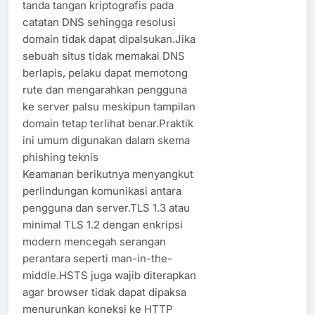
tanda tangan kriptografis pada
catatan DNS sehingga resolusi
domain tidak dapat dipalsukan.Jika
sebuah situs tidak memakai DNS
berlapis, pelaku dapat memotong
rute dan mengarahkan pengguna
ke server palsu meskipun tampilan
domain tetap terlihat benar.Praktik
ini umum digunakan dalam skema
phishing teknis
Keamanan berikutnya menyangkut
perlindungan komunikasi antara
pengguna dan server.TLS 1.3 atau
minimal TLS 1.2 dengan enkripsi
modern mencegah serangan
perantara seperti man-in-the-
middle.HSTS juga wajib diterapkan
agar browser tidak dapat dipaksa
menurunkan koneksi ke HTTP