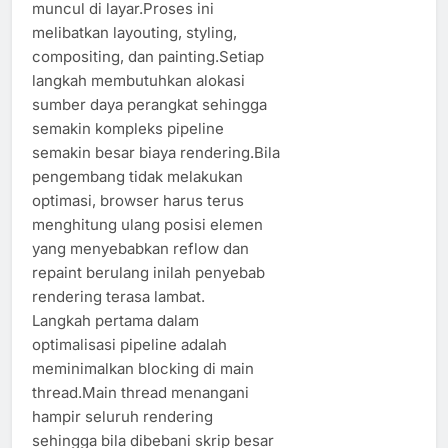
muncul di layar.Proses ini
melibatkan layouting, styling,
compositing, dan painting.Setiap
langkah membutuhkan alokasi
sumber daya perangkat sehingga
semakin kompleks pipeline
semakin besar biaya rendering.Bila
pengembang tidak melakukan
optimasi, browser harus terus
menghitung ulang posisi elemen
yang menyebabkan reflow dan
repaint berulang inilah penyebab
rendering terasa lambat.
Langkah pertama dalam
optimalisasi pipeline adalah
meminimalkan blocking di main
thread.Main thread menangani
hampir seluruh rendering
sehingga bila dibebani skrip besar