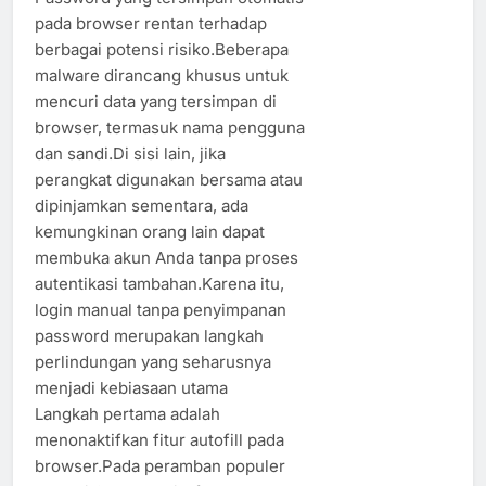
pada browser rentan terhadap
berbagai potensi risiko.Beberapa
malware dirancang khusus untuk
mencuri data yang tersimpan di
browser, termasuk nama pengguna
dan sandi.Di sisi lain, jika
perangkat digunakan bersama atau
dipinjamkan sementara, ada
kemungkinan orang lain dapat
membuka akun Anda tanpa proses
autentikasi tambahan.Karena itu,
login manual tanpa penyimpanan
password merupakan langkah
perlindungan yang seharusnya
menjadi kebiasaan utama
Langkah pertama adalah
menonaktifkan fitur autofill pada
browser.Pada peramban populer