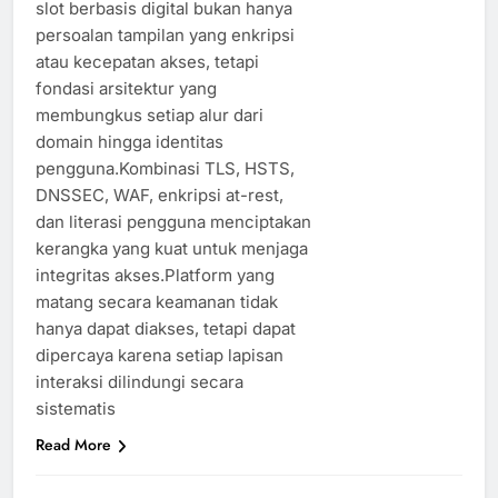
slot berbasis digital bukan hanya
persoalan tampilan yang enkripsi
atau kecepatan akses, tetapi
fondasi arsitektur yang
membungkus setiap alur dari
domain hingga identitas
pengguna.Kombinasi TLS, HSTS,
DNSSEC, WAF, enkripsi at-rest,
dan literasi pengguna menciptakan
kerangka yang kuat untuk menjaga
integritas akses.Platform yang
matang secara keamanan tidak
hanya dapat diakses, tetapi dapat
dipercaya karena setiap lapisan
interaksi dilindungi secara
sistematis
Read More