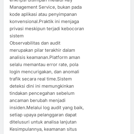
Management Service, bukan pada
kode aplikasi atau penyimpanan
konvensional.Praktik ini menjaga
privasi meskipun terjadi kebocoran
sistem
Observabilitas dan audit
merupakan pilar terakhir dalam
analisis keamanan.Platform aman
selalu memantau error rate, pola
login mencurigakan, dan anomali
trafik secara real time.Sistem
deteksi dini ini memungkinkan
tindakan pencegahan sebelum
ancaman berubah menjadi
insiden.Melalui log audit yang baik,
setiap upaya pelanggaran dapat
ditelusuri untuk analisa lanjutan
Kesimpulannya, keamanan situs