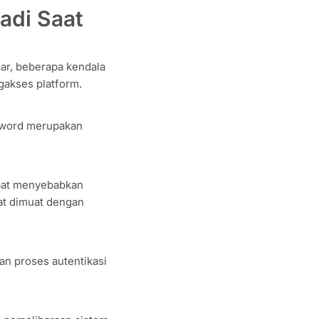
adi Saat
car, beberapa kendala
gakses platform.
sword merupakan
pat menyebabkan
at dimuat dengan
an proses autentikasi