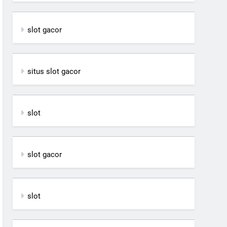
slot gacor
situs slot gacor
slot
slot gacor
slot