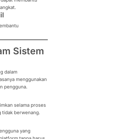
angkat.
il
membantu
am Sistem
ng dalam
biasanya menggunakan
un pengguna.
rimkan selama proses
g tidak berwenang.
 pengguna yang
latform tanpa harus